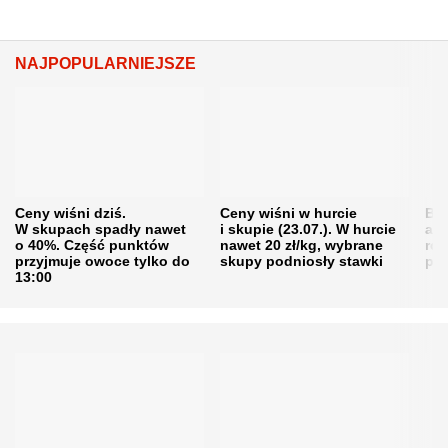
NAJPOPULARNIEJSZE
Ceny wiśni dziś.
Ceny wiśni w hurcie
Będ
W skupach spadły nawet
i skupie (23.07.). W hurcie
agr
o 40%. Część punktów
nawet 20 zł/kg, wybrane
rol
przyjmuje owoce tylko do
skupy podniosły stawki
pr
13:00