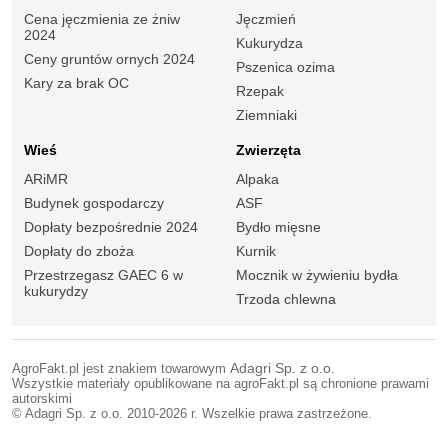
Cena jęczmienia ze żniw
Jęczmień
2024
Kukurydza
Ceny gruntów ornych 2024
Pszenica ozima
Kary za brak OC
Rzepak
Ziemniaki
Wieś
Zwierzęta
ARiMR
Alpaka
Budynek gospodarczy
ASF
Dopłaty bezpośrednie 2024
Bydło mięsne
Dopłaty do zboża
Kurnik
Przestrzegasz GAEC 6 w
Mocznik w żywieniu bydła
kukurydzy
Trzoda chlewna
AgroFakt.pl jest znakiem towarowym
Adagri Sp. z o.o.
Wszystkie materiały opublikowane na agroFakt.pl są chronione prawami
autorskimi
© Adagri Sp. z o.o. 2010-2026 r. Wszelkie prawa zastrzeżone.