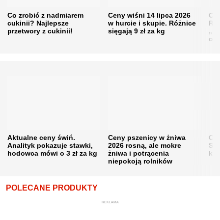
Co zrobić z nadmiarem
Ceny wiśni 14 lipca 2026
Cen
cukinii? Najlepsze
w hurcie i skupie. Różnice
Rol
przetwory z cukinii!
sięgają 9 zł za kg
„pe
obn
Aktualne ceny świń.
Ceny pszenicy w żniwa
Ce
Analityk pokazuje stawki,
2026 rosną, ale mokre
Sku
hodowca mówi o 3 zł za kg
żniwa i potrącenia
kon
niepokoją rolników
POLECANE PRODUKTY
REKLAMA