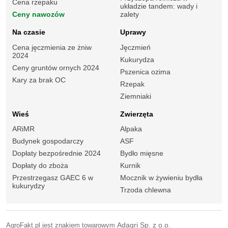
Cena rzepaku
układzie tandem: wady i
Ceny nawozów
zalety
Na czasie
Uprawy
Cena jęczmienia ze żniw
Jęczmień
2024
Kukurydza
Ceny gruntów ornych 2024
Pszenica ozima
Kary za brak OC
Rzepak
Ziemniaki
Wieś
Zwierzęta
ARiMR
Alpaka
Budynek gospodarczy
ASF
Dopłaty bezpośrednie 2024
Bydło mięsne
Dopłaty do zboża
Kurnik
Przestrzegasz GAEC 6 w
Mocznik w żywieniu bydła
kukurydzy
Trzoda chlewna
AgroFakt.pl jest znakiem towarowym
Adagri Sp. z o.o.