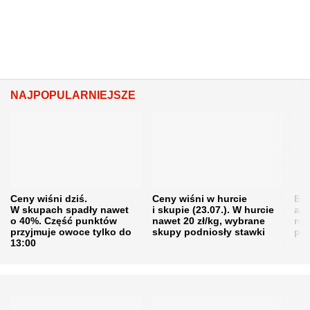
NAJPOPULARNIEJSZE
Ceny wiśni dziś.
Ceny wiśni w hurcie
Będ
W skupach spadły nawet
i skupie (23.07.). W hurcie
agr
o 40%. Część punktów
nawet 20 zł/kg, wybrane
rol
przyjmuje owoce tylko do
skupy podniosły stawki
pr
13:00