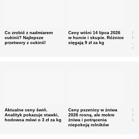
Co zrobić z nadmiarem
Ceny wiśni 14 lipca 2026
Cen
cukinii? Najlepsze
w hurcie i skupie. Różnice
Rol
przetwory z cukinii!
sięgają 9 zł za kg
„pe
obn
Aktualne ceny świń.
Ceny pszenicy w żniwa
Ce
Analityk pokazuje stawki,
2026 rosną, ale mokre
Sku
hodowca mówi o 3 zł za kg
żniwa i potrącenia
kon
niepokoją rolników