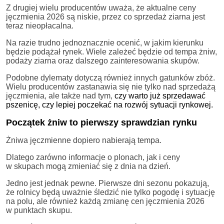
Z drugiej wielu producentów uważa, że aktualne ceny
jęczmienia 2026 są niskie, przez co sprzedaż ziarna jest
teraz nieopłacalna.
Na razie trudno jednoznacznie ocenić, w jakim kierunku
będzie podążał rynek. Wiele zależeć będzie od tempa żniw,
podaży ziarna oraz dalszego zainteresowania skupów.
Podobne dylematy dotyczą również innych gatunków zbóż.
Wielu producentów zastanawia się nie tylko nad sprzedażą
jęczmienia, ale także nad tym,
czy warto już sprzedawać
pszenicę, czy lepiej poczekać na rozwój sytuacji rynkowej.
Początek żniw to pierwszy sprawdzian rynku
Żniwa jęczmienne dopiero nabierają tempa.
Dlatego zarówno informacje o plonach, jak i ceny
w skupach mogą zmieniać się z dnia na dzień.
Jedno jest jednak pewne. Pierwsze dni sezonu pokazują,
że rolnicy będą uważnie śledzić nie tylko pogodę i sytuację
na polu, ale również każdą zmianę cen jęczmienia 2026
w punktach skupu.