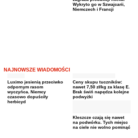
Wykryto go w Szwajcarii,
Niemczech i Francji
NAJNOWSZE WIADOMOŚCI
Luximo jesienią przeciwko
Ceny skupu tuczników:
odpornym rasom
nawet 7,50 zł/kg za klasę E.
wyczyńca. Niemcy
Brak świń napędza kolejne
czasowo dopuściły
podwyżki
herbicyd
Kleszcze czają się nawet
na podwórku. Tych miejsc
na ciele nie wolno pominąć