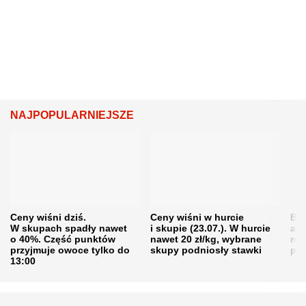
NAJPOPULARNIEJSZE
Ceny wiśni dziś.
Ceny wiśni w hurcie
Będ
W skupach spadły nawet
i skupie (23.07.). W hurcie
agr
o 40%. Część punktów
nawet 20 zł/kg, wybrane
rol
przyjmuje owoce tylko do
skupy podniosły stawki
pr
13:00