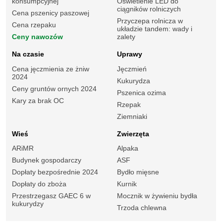
konsumpcyjnej
Oświetlenie LED do
ciągników rolniczych
Cena pszenicy paszowej
Przyczepa rolnicza w
Cena rzepaku
układzie tandem: wady i
Ceny nawozów
zalety
Na czasie
Uprawy
Cena jęczmienia ze żniw
Jęczmień
2024
Kukurydza
Ceny gruntów ornych 2024
Pszenica ozima
Kary za brak OC
Rzepak
Ziemniaki
Wieś
Zwierzęta
ARiMR
Alpaka
Budynek gospodarczy
ASF
Dopłaty bezpośrednie 2024
Bydło mięsne
Dopłaty do zboża
Kurnik
Przestrzegasz GAEC 6 w
Mocznik w żywieniu bydła
kukurydzy
Trzoda chlewna