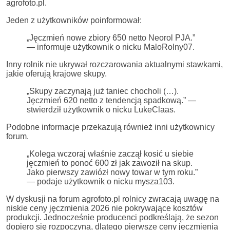
agrofoto.pl.
Jeden z użytkowników poinformował:
„Jęczmień nowe zbiory 650 netto Neorol PJA.”
— informuje użytkownik o nicku MaloRolny07.
Inny rolnik nie ukrywał rozczarowania aktualnymi stawkami,
jakie oferują krajowe skupy.
„Skupy zaczynają już taniec chocholi (…).
Jęczmień 620 netto z tendencją spadkową.” —
stwierdził użytkownik o nicku LukeClaas.
Podobne informacje przekazują również inni użytkownicy
forum.
„Kolega wczoraj właśnie zaczął kosić u siebie
jęczmień to ponoć 600 zł jak zawoził na skup.
Jako pierwszy zawiózł nowy towar w tym roku.”
— podaje użytkownik o nicku mysza103.
W dyskusji na forum agrofoto.pl rolnicy zwracają uwagę na
niskie ceny jęczmienia 2026 nie pokrywające kosztów
produkcji. Jednocześnie producenci podkreślają, że sezon
dopiero się rozpoczyna, dlatego pierwsze ceny jęczmienia