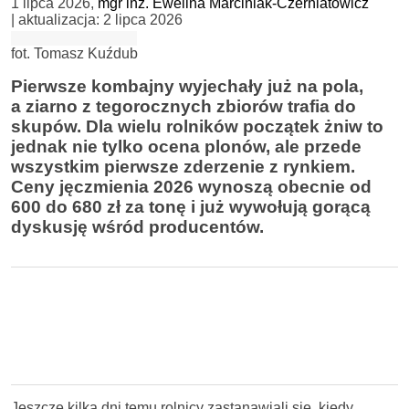
1 lipca 2026
,
mgr inż. Ewelina Marciniak-Czerniatowicz
| aktualizacja:
2 lipca 2026
fot. Tomasz Kuźdub
Pierwsze kombajny wyjechały już na pola,
a ziarno z tegorocznych zbiorów trafia do
skupów. Dla wielu rolników początek żniw to
jednak nie tylko ocena plonów, ale przede
wszystkim pierwsze zderzenie z rynkiem.
Ceny jęczmienia 2026 wynoszą obecnie od
600 do 680 zł za tonę i już wywołują gorącą
dyskusję wśród producentów.
Jeszcze kilka dni temu rolnicy zastanawiali się, kiedy