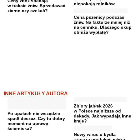
Ceny zbóż spadają
niepokoją rolników
w trakcie żniw. Sprzedawać
ziarno czy czekać?
Cena pszenicy podczas
żniw. Na fakturze mniej niż
na cenniku. Dlaczego skup
obniża wypłatę?
INNE ARTYKUŁY AUTORA
Zbiory jabłek 2026
w Polsce najniższe od
Po upałach nie wszędzie
dekady. Jak wypadają inne
spadł deszcz. Czy to dobry
kraje?
moment na uprawę
ścierniska?
Nowy wirus u bydła
zagraża produkcji mleka.