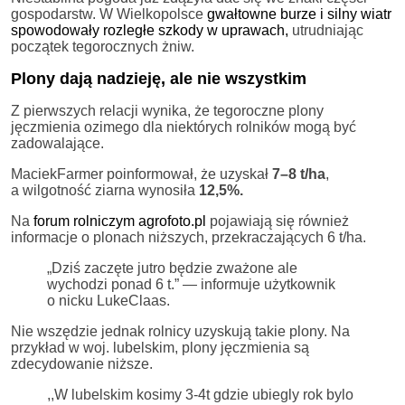
gospodarstw. W Wielkopolsce
gwałtowne burze i silny wiatr
spowodowały rozległe szkody w uprawach,
utrudniając
początek tegorocznych żniw.
Plony dają nadzieję, ale nie wszystkim
Z pierwszych relacji wynika, że tegoroczne plony
jęczmienia ozimego dla niektórych rolników mogą być
zadowalające.
MaciekFarmer poinformował, że uzyskał
7–8 t/ha
,
a wilgotność ziarna wynosiła
12,5%.
Na
forum rolniczym agrofoto.pl
pojawiają się również
informacje o plonach niższych, przekraczających 6 t/ha.
„Dziś zaczęte jutro będzie zważone ale
wychodzi ponad 6 t.” — informuje użytkownik
o nicku LukeClaas.
Nie wszędzie jednak rolnicy uzyskują takie plony. Na
przykład w woj. lubelskim, plony jęczmienia są
zdecydowanie niższe.
,,W lubelskim kosimy 3-4t gdzie ubiegly rok bylo