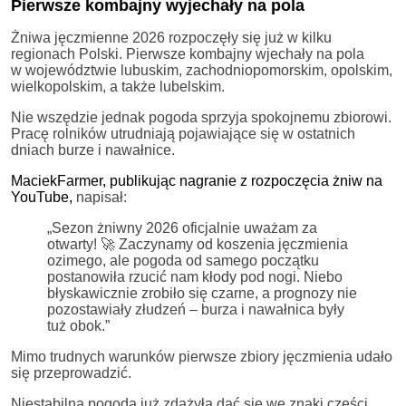
Pierwsze kombajny wyjechały na pola
Żniwa jęczmienne 2026 rozpoczęły się już w kilku
regionach Polski. Pierwsze kombajny wjechały na pola
w województwie lubuskim, zachodniopomorskim, opolskim,
wielkopolskim, a także lubelskim.
Nie wszędzie jednak pogoda sprzyja spokojnemu zbiorowi.
Pracę rolników utrudniają pojawiające się w ostatnich
dniach burze i nawałnice.
MaciekFarmer, publikując nagranie z rozpoczęcia żniw na
YouTube,
napisał:
„Sezon żniwny 2026 oficjalnie uważam za
otwarty! 🚀 Zaczynamy od koszenia jęczmienia
ozimego, ale pogoda od samego początku
postanowiła rzucić nam kłody pod nogi. Niebo
błyskawicznie zrobiło się czarne, a prognozy nie
pozostawiały złudzeń – burza i nawałnica były
tuż obok.”
Mimo trudnych warunków pierwsze zbiory jęczmienia udało
się przeprowadzić.
Niestabilna pogoda już zdążyła dać się we znaki części