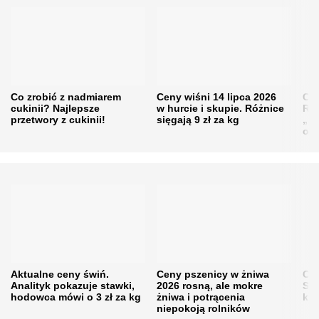
Co zrobić z nadmiarem
Ceny wiśni 14 lipca 2026
Cen
cukinii? Najlepsze
w hurcie i skupie. Różnice
Rol
przetwory z cukinii!
sięgają 9 zł za kg
„pe
obn
Aktualne ceny świń.
Ceny pszenicy w żniwa
Ce
Analityk pokazuje stawki,
2026 rosną, ale mokre
Sku
hodowca mówi o 3 zł za kg
żniwa i potrącenia
kon
niepokoją rolników