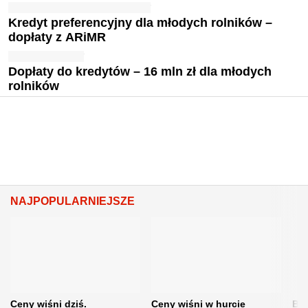
Kredyt preferencyjny dla młodych rolników –
dopłaty z ARiMR
Dopłaty do kredytów – 16 mln zł dla młodych
rolników
NAJPOPULARNIEJSZE
Ceny wiśni dziś.
Ceny wiśni w hurcie
Będ