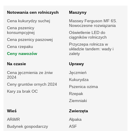
Notowania cen rolniczych
Maszyny
Cena kukurydzy suchej
Massey Ferguson MF 6S.
Nowoczesne rozwiązania
Cena pszenicy
konsumpcyjnej
Oświetlenie LED do
ciągników rolniczych
Cena pszenicy paszowej
Przyczepa rolnicza w
Cena rzepaku
układzie tandem: wady i
Ceny nawozów
zalety
Na czasie
Uprawy
Cena jęczmienia ze żniw
Jęczmień
2024
Kukurydza
Ceny gruntów ornych 2024
Pszenica ozima
Kary za brak OC
Rzepak
Ziemniaki
Wieś
Zwierzęta
ARiMR
Alpaka
Budynek gospodarczy
ASF