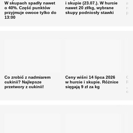
W skupach spadły nawet
i skupie (23.07.). W hurcie
agr
o 40%. Część punktów
nawet 20 zł/kg, wybrane
rol
przyjmuje owoce tylko do
skupy podniosły stawki
pr
13:00
Co zrobić z nadmiarem
Ceny wiśni 14 lipca 2026
Cen
cukinii? Najlepsze
w hurcie i skupie. Różnice
Rol
przetwory z cukinii!
sięgają 9 zł za kg
„pe
obn