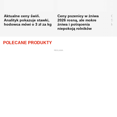
Aktualne ceny świń.
Ceny pszenicy w żniwa
Ce
Analityk pokazuje stawki,
2026 rosną, ale mokre
Sku
hodowca mówi o 3 zł za kg
żniwa i potrącenia
kon
niepokoją rolników
POLECANE PRODUKTY
REKLAMA