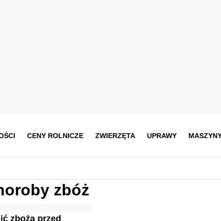
OŚCI
CENY ROLNICZE
ZWIERZĘTA
UPRAWY
MASZYN
horoby zbóż
ić zboża przed