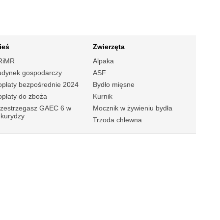
ieś
Zwierzęta
RiMR
Alpaka
udynek gospodarczy
ASF
płaty bezpośrednie 2024
Bydło mięsne
płaty do zboża
Kurnik
rzestrzegasz GAEC 6 w
Mocznik w żywieniu bydła
ukurydzy
Trzoda chlewna