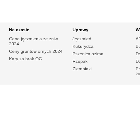
Na czasie
Uprawy
W
Cena jęczmienia ze żniw
Jęczmień
A
2024
Kukurydza
B
Ceny gruntów ornych 2024
Pszenica ozima
Do
Kary za brak OC
Rzepak
Do
Ziemniaki
P
k