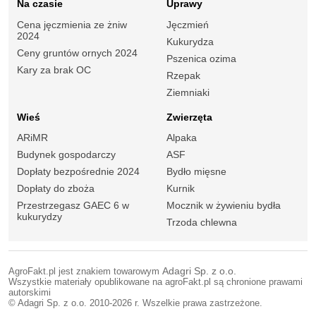
Na czasie
Uprawy
Cena jęczmienia ze żniw
Jęczmień
2024
Kukurydza
Ceny gruntów ornych 2024
Pszenica ozima
Kary za brak OC
Rzepak
Ziemniaki
Wieś
Zwierzęta
ARiMR
Alpaka
Budynek gospodarczy
ASF
Dopłaty bezpośrednie 2024
Bydło mięsne
Dopłaty do zboża
Kurnik
Przestrzegasz GAEC 6 w
Mocznik w żywieniu bydła
kukurydzy
Trzoda chlewna
AgroFakt.pl jest znakiem towarowym
Adagri Sp. z o.o.
Wszystkie materiały opublikowane na agroFakt.pl są chronione prawami
autorskimi
© Adagri Sp. z o.o. 2010-2026 r. Wszelkie prawa zastrzeżone.