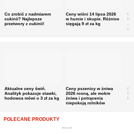
Co zrobić z nadmiarem
Ceny wiśni 14 lipca 2026
Cen
cukinii? Najlepsze
w hurcie i skupie. Różnice
Rol
przetwory z cukinii!
sięgają 9 zł za kg
„pe
obn
Aktualne ceny świń.
Ceny pszenicy w żniwa
Ce
Analityk pokazuje stawki,
2026 rosną, ale mokre
Sku
hodowca mówi o 3 zł za kg
żniwa i potrącenia
kon
niepokoją rolników
POLECANE PRODUKTY
REKLAMA