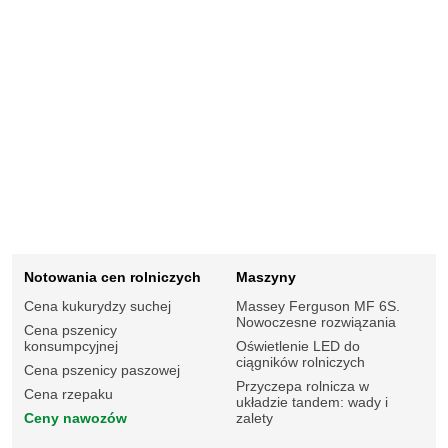
Notowania cen rolniczych
Maszyny
Cena kukurydzy suchej
Massey Ferguson MF 6S.
Nowoczesne rozwiązania
Cena pszenicy
konsumpcyjnej
Oświetlenie LED do
ciągników rolniczych
Cena pszenicy paszowej
Przyczepa rolnicza w
Cena rzepaku
układzie tandem: wady i
Ceny nawozów
zalety