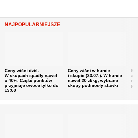
NAJPOPULARNIEJSZE
Ceny wiśni dziś.
Ceny wiśni w hurcie
Będ
W skupach spadły nawet
i skupie (23.07.). W hurcie
agr
o 40%. Część punktów
nawet 20 zł/kg, wybrane
rol
przyjmuje owoce tylko do
skupy podniosły stawki
pr
13:00