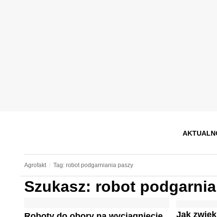
AKTUALN
Agrofakt
Tag: robot podgarniania paszy
Szukasz: robot podgarnia
Jak zwięk
Roboty do obory na wyciągnięcie