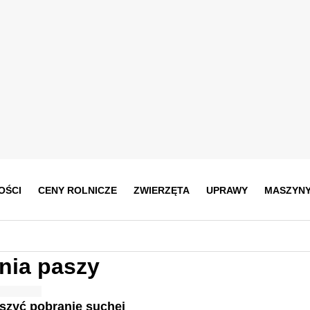
OŚCI
CENY ROLNICZE
ZWIERZĘTA
UPRAWY
MASZYN
nia paszy
szyć pobranie suchej