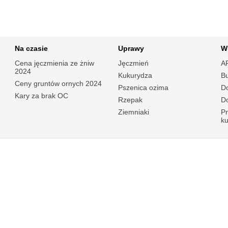
Na czasie
Uprawy
W
Cena jęczmienia ze żniw
Jęczmień
A
2024
Kukurydza
B
Ceny gruntów ornych 2024
Pszenica ozima
Do
Kary za brak OC
Rzepak
Do
Ziemniaki
P
k