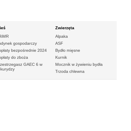
ieś
Zwierzęta
RiMR
Alpaka
udynek gospodarczy
ASF
płaty bezpośrednie 2024
Bydło mięsne
płaty do zboża
Kurnik
rzestrzegasz GAEC 6 w
Mocznik w żywieniu bydła
ukurydzy
Trzoda chlewna