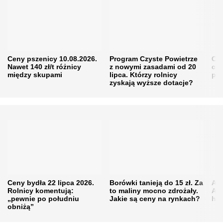
Ceny pszenicy 10.08.2026.
Program Czyste Powietrze
Co 
Nawet 140 zł/t różnicy
z nowymi zasadami od 20
cuk
między skupami
lipca. Którzy rolnicy
prz
zyskają wyższe dotacje?
Ceny bydła 22 lipca 2026.
Borówki tanieją do 15 zł. Za
Akt
Rolnicy komentują:
to maliny mocno zdrożały.
Ana
„pewnie po południu
Jakie są ceny na rynkach?
hod
obniżą”