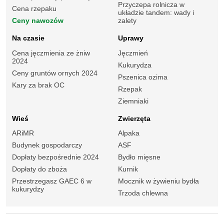
Przyczepa rolnicza w
Cena rzepaku
układzie tandem: wady i
Ceny nawozów
zalety
Na czasie
Uprawy
Cena jęczmienia ze żniw
Jęczmień
2024
Kukurydza
Ceny gruntów ornych 2024
Pszenica ozima
Kary za brak OC
Rzepak
Ziemniaki
Wieś
Zwierzęta
ARiMR
Alpaka
Budynek gospodarczy
ASF
Dopłaty bezpośrednie 2024
Bydło mięsne
Dopłaty do zboża
Kurnik
Przestrzegasz GAEC 6 w
Mocznik w żywieniu bydła
kukurydzy
Trzoda chlewna