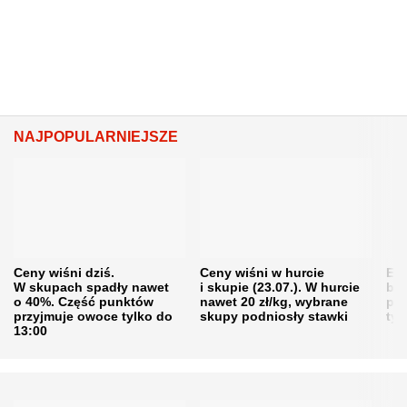
NAJPOPULARNIEJSZE
Ceny wiśni dziś.
Ceny wiśni w hurcie
Eme
W skupach spadły nawet
i skupie (23.07.). W hurcie
bę
o 40%. Część punktów
nawet 20 zł/kg, wybrane
pra
przyjmuje owoce tylko do
skupy podniosły stawki
tys
13:00