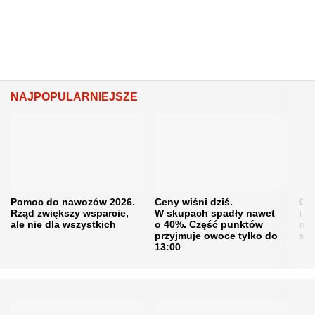
NAJPOPULARNIEJSZE
Pomoc do nawozów 2026.
Ceny wiśni dziś.
Cen
Rząd zwiększy wsparcie,
W skupach spadły nawet
i s
ale nie dla wszystkich
o 40%. Część punktów
naw
przyjmuje owoce tylko do
sku
13:00