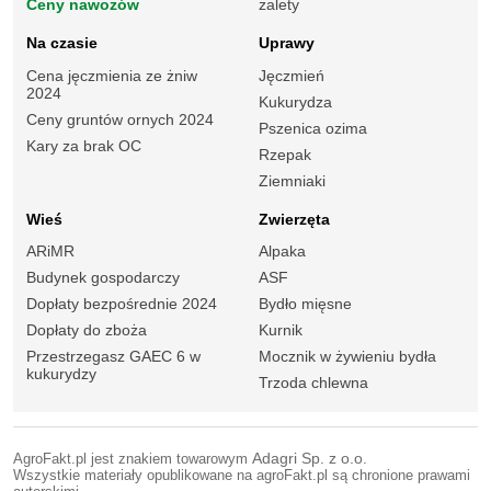
Ceny nawozów
zalety
Na czasie
Uprawy
Cena jęczmienia ze żniw
Jęczmień
2024
Kukurydza
Ceny gruntów ornych 2024
Pszenica ozima
Kary za brak OC
Rzepak
Ziemniaki
Wieś
Zwierzęta
ARiMR
Alpaka
Budynek gospodarczy
ASF
Dopłaty bezpośrednie 2024
Bydło mięsne
Dopłaty do zboża
Kurnik
Przestrzegasz GAEC 6 w
Mocznik w żywieniu bydła
kukurydzy
Trzoda chlewna
AgroFakt.pl jest znakiem towarowym
Adagri Sp. z o.o.
Wszystkie materiały opublikowane na agroFakt.pl są chronione prawami