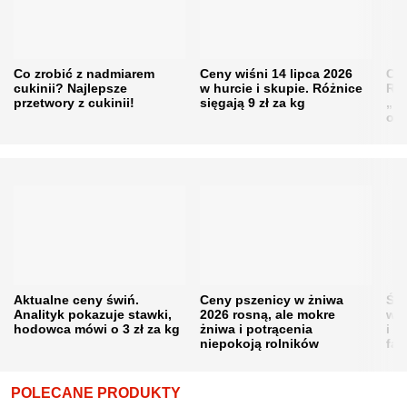
Co zrobić z nadmiarem
Ceny wiśni 14 lipca 2026
Cen
cukinii? Najlepsze
w hurcie i skupie. Różnice
Rol
przetwory z cukinii!
sięgają 9 zł za kg
„pe
obn
Aktualne ceny świń.
Ceny pszenicy w żniwa
Ści
Analityk pokazuje stawki,
2026 rosną, ale mokre
war
hodowca mówi o 3 zł za kg
żniwa i potrącenia
i w
niepokoją rolników
fał
POLECANE PRODUKTY