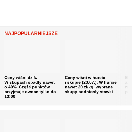
NAJPOPULARNIEJSZE
Ceny wiśni dziś.
Ceny wiśni w hurcie
Będ
W skupach spadły nawet
i skupie (23.07.). W hurcie
agr
o 40%. Część punktów
nawet 20 zł/kg, wybrane
rol
przyjmuje owoce tylko do
skupy podniosły stawki
pr
13:00