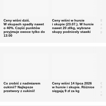
Ceny wiśni dziś.
Ceny wiśni w hurcie
Będ
W skupach spadły nawet
i skupie (23.07.). W hurcie
agr
o 40%. Część punktów
nawet 20 zł/kg, wybrane
rol
przyjmuje owoce tylko do
skupy podniosły stawki
pr
13:00
Co zrobić z nadmiarem
Ceny wiśni 14 lipca 2026
Cen
cukinii? Najlepsze
w hurcie i skupie. Różnice
Rol
przetwory z cukinii!
sięgają 9 zł za kg
„pe
obn