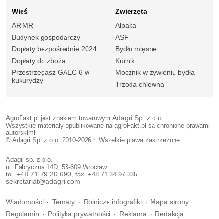
Wieś
Zwierzęta
ARiMR
Alpaka
Budynek gospodarczy
ASF
Dopłaty bezpośrednie 2024
Bydło mięsne
Dopłaty do zboża
Kurnik
Przestrzegasz GAEC 6 w
Mocznik w żywieniu bydła
kukurydzy
Trzoda chlewna
AgroFakt.pl jest znakiem towarowym
Adagri Sp. z o.o.
Wszystkie materiały opublikowane na agroFakt.pl są chronione prawami
autorskimi
© Adagri Sp. z o.o. 2010-2026 r. Wszelkie prawa zastrzeżone.
Adagri sp. z o.o.
ul. Fabryczna 14D, 53-609 Wrocław
tel.
+48 71 79 20 690
, fax. +48 71 34 97 335
sekretariat@adagri.com
Wiadomości
Tematy
Rolnicze infografiki
Mapa strony
Regulamin
Polityka prywatności
Reklama
Redakcja