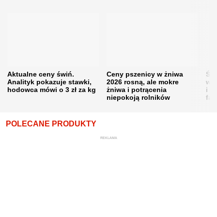
Aktualne ceny świń.
Ceny pszenicy w żniwa
Ści
Analityk pokazuje stawki,
2026 rosną, ale mokre
war
hodowca mówi o 3 zł za kg
żniwa i potrącenia
i w
niepokoją rolników
fał
POLECANE PRODUKTY
REKLAMA