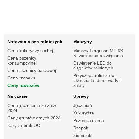
Notowania cen rolniczych
Maszyny
Cena kukurydzy suchej
Massey Ferguson MF 6S.
Nowoczesne rozwiązania
Cena pszenicy
konsumpcyjnej
Oświetlenie LED do
ciągników rolniczych
Cena pszenicy paszowej
Przyczepa rolnicza w
Cena rzepaku
układzie tandem: wady i
Ceny nawozów
zalety
Na czasie
Uprawy
Cena jęczmienia ze żniw
Jęczmień
2024
Kukurydza
Ceny gruntów ornych 2024
Pszenica ozima
Kary za brak OC
Rzepak
Ziemniaki