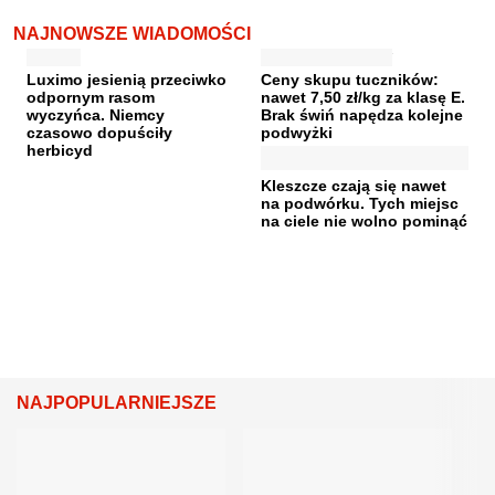
NAJNOWSZE WIADOMOŚCI
Luximo jesienią przeciwko
Ceny skupu tuczników:
odpornym rasom
nawet 7,50 zł/kg za klasę E.
wyczyńca. Niemcy
Brak świń napędza kolejne
czasowo dopuściły
podwyżki
herbicyd
Kleszcze czają się nawet
na podwórku. Tych miejsc
na ciele nie wolno pominąć
NAJPOPULARNIEJSZE