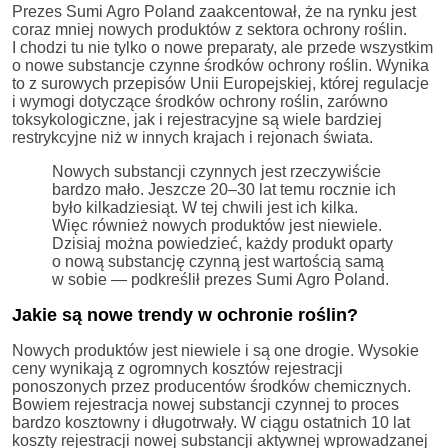
Prezes Sumi Agro Poland zaakcentował, że na rynku jest
coraz mniej nowych produktów z sektora ochrony roślin.
I chodzi tu nie tylko o nowe preparaty, ale przede wszystkim
o nowe substancje czynne środków ochrony roślin. Wynika
to z surowych przepisów Unii Europejskiej, której regulacje
i wymogi dotyczące środków ochrony roślin, zarówno
toksykologiczne, jak i rejestracyjne są wiele bardziej
restrykcyjne niż w innych krajach i rejonach świata.
Nowych substancji czynnych jest rzeczywiście
bardzo mało. Jeszcze 20–30 lat temu rocznie ich
było kilkadziesiąt. W tej chwili jest ich kilka.
Więc również nowych produktów jest niewiele.
Dzisiaj można powiedzieć, każdy produkt oparty
o nową substancję czynną jest wartością samą
w sobie — podkreślił prezes Sumi Agro Poland.
Jakie są nowe trendy w ochronie roślin?
Nowych produktów jest niewiele i są one drogie. Wysokie
ceny wynikają z ogromnych kosztów rejestracji
ponoszonych przez producentów środków chemicznych.
Bowiem rejestracja nowej substancji czynnej to proces
bardzo kosztowny i długotrwały. W ciągu ostatnich 10 lat
koszty rejestracji nowej substancji aktywnej wprowadzanej