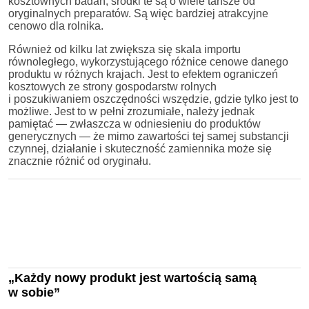
kosztownych badań, środki te są o wiele tańsze od
oryginalnych preparatów. Są więc bardziej atrakcyjne
cenowo dla rolnika.
Również od kilku lat zwiększa się skala importu
równoległego, wykorzystującego różnice cenowe danego
produktu w różnych krajach. Jest to efektem ograniczeń
kosztowych ze strony gospodarstw rolnych
i poszukiwaniem oszczędności wszędzie, gdzie tylko jest to
możliwe. Jest to w pełni zrozumiałe, należy jednak
pamiętać — zwłaszcza w odniesieniu do produktów
generycznych — że mimo zawartości tej samej substancji
czynnej, działanie i skuteczność zamiennika może się
znacznie różnić od oryginału.
„Każdy nowy produkt jest wartością samą
w sobie”