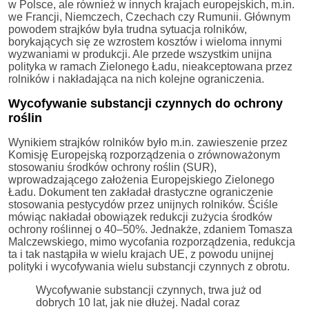
w Polsce, ale również w innych krajach europejskich, m.in.
we Francji, Niemczech, Czechach czy Rumunii. Głównym
powodem strajków była trudna sytuacja rolników,
borykających się ze wzrostem kosztów i wieloma innymi
wyzwaniami w produkcji. Ale przede wszystkim unijna
polityka w ramach Zielonego Ładu, nieakceptowana przez
rolników i nakładająca na nich kolejne ograniczenia.
Wycofywanie substancji czynnych do ochrony
roślin
Wynikiem strajków rolników było m.in. zawieszenie przez
Komisję Europejską rozporządzenia o zrównoważonym
stosowaniu środków ochrony roślin (SUR),
wprowadzającego założenia Europejskiego Zielonego
Ładu. Dokument ten zakładał drastyczne ograniczenie
stosowania pestycydów przez unijnych rolników. Ściśle
mówiąc nakładał obowiązek redukcji zużycia środków
ochrony roślinnej o 40–50%. Jednakże, zdaniem Tomasza
Malczewskiego, mimo wycofania rozporządzenia, redukcja
ta i tak nastąpiła w wielu krajach UE, z powodu unijnej
polityki i wycofywania wielu substancji czynnych z obrotu.
Wycofywanie substancji czynnych, trwa już od
dobrych 10 lat, jak nie dłużej. Nadal coraz