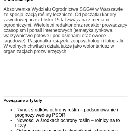
Absolwentka Wydziału Ogrodnictwa SGGW w Warszawie
ze specjalizacją rośliny lecznicze. Od początku kariery
zawodowej przez blisko 15 lat związana z mediami
ogrodniczymi. Wieloletni redaktor oraz redaktor prowadzący
czasopism i portali internetowych (tematyka rynkowa,
warzywnictwo polowe i pod osłonami oraz owoce
jagodowe). Pasjonatka książek, zoopsychologii i fotografii.
W wolnych chwilach działa także jako wolontariusz w
organizacjach prozwierzęcych.
Powiązane artykuły
Rynek środków ochrony roślin – podsumowanie i
prognozy według PSOR
Nowości w środkach ochrony roślin – rolnicy na to
liczą!
Ochrona warzyw przed szkodnikami i chorobami: