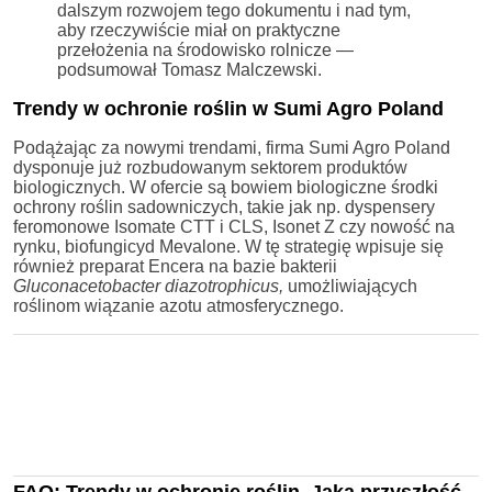
dalszym rozwojem tego dokumentu i nad tym,
aby rzeczywiście miał on praktyczne
przełożenia na środowisko rolnicze —
podsumował Tomasz Malczewski.
Trendy w ochronie roślin w Sumi Agro Poland
Podążając za nowymi trendami, firma Sumi Agro Poland
dysponuje już rozbudowanym sektorem produktów
biologicznych. W ofercie są bowiem biologiczne środki
ochrony roślin sadowniczych, takie jak np. dyspensery
feromonowe Isomate CTT i CLS, Isonet Z czy nowość na
rynku, biofungicyd Mevalone. W tę strategię wpisuje się
również preparat Encera na bazie bakterii
Gluconacetobacter diazotrophicus,
umożliwiających
roślinom wiązanie azotu atmosferycznego.
FAQ: Trendy w ochronie roślin. Jaka przyszłość