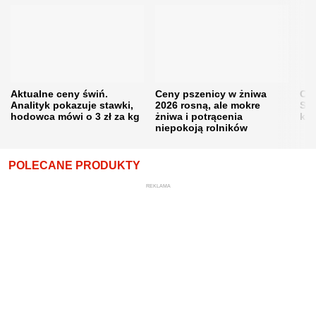
Aktualne ceny świń.
Ceny pszenicy w żniwa
Ce
Analityk pokazuje stawki,
2026 rosną, ale mokre
Sku
hodowca mówi o 3 zł za kg
żniwa i potrącenia
kon
niepokoją rolników
POLECANE PRODUKTY
REKLAMA