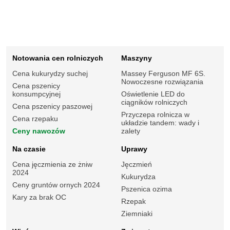
Notowania cen rolniczych
Maszyny
Cena kukurydzy suchej
Massey Ferguson MF 6S.
Nowoczesne rozwiązania
Cena pszenicy
konsumpcyjnej
Oświetlenie LED do
ciągników rolniczych
Cena pszenicy paszowej
Przyczepa rolnicza w
Cena rzepaku
układzie tandem: wady i
Ceny nawozów
zalety
Na czasie
Uprawy
Cena jęczmienia ze żniw
Jęczmień
2024
Kukurydza
Ceny gruntów ornych 2024
Pszenica ozima
Kary za brak OC
Rzepak
Ziemniaki