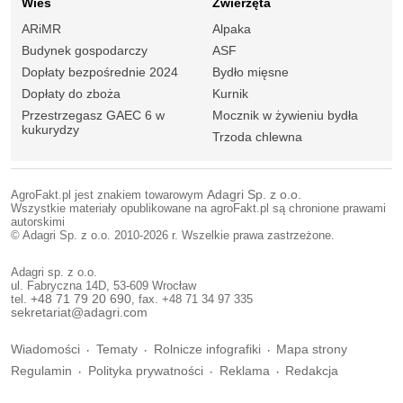
Wieś
Zwierzęta
ARiMR
Alpaka
Budynek gospodarczy
ASF
Dopłaty bezpośrednie 2024
Bydło mięsne
Dopłaty do zboża
Kurnik
Przestrzegasz GAEC 6 w
Mocznik w żywieniu bydła
kukurydzy
Trzoda chlewna
AgroFakt.pl jest znakiem towarowym
Adagri Sp. z o.o.
Wszystkie materiały opublikowane na agroFakt.pl są chronione prawami
autorskimi
© Adagri Sp. z o.o. 2010-2026 r. Wszelkie prawa zastrzeżone.
Adagri sp. z o.o.
ul. Fabryczna 14D, 53-609 Wrocław
tel.
+48 71 79 20 690
, fax. +48 71 34 97 335
sekretariat@adagri.com
Wiadomości
Tematy
Rolnicze infografiki
Mapa strony
Regulamin
Polityka prywatności
Reklama
Redakcja