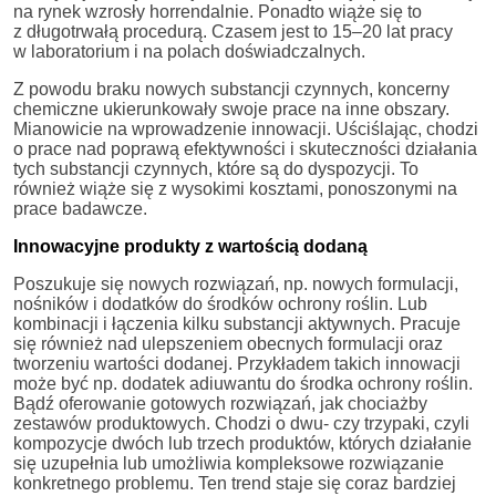
na rynek wzrosły horrendalnie. Ponadto wiąże się to
z długotrwałą procedurą. Czasem jest to 15–20 lat pracy
w laboratorium i na polach doświadczalnych.
Z powodu braku nowych substancji czynnych, koncerny
chemiczne ukierunkowały swoje prace na inne obszary.
Mianowicie na wprowadzenie innowacji. Uściślając, chodzi
o prace nad poprawą efektywności i skuteczności działania
tych substancji czynnych, które są do dyspozycji. To
również wiąże się z wysokimi kosztami, ponoszonymi na
prace badawcze.
Innowacyjne produkty z wartością dodaną
Poszukuje się nowych rozwiązań, np. nowych formulacji,
nośników i dodatków do środków ochrony roślin. Lub
kombinacji i łączenia kilku substancji aktywnych. Pracuje
się również nad ulepszeniem obecnych formulacji oraz
tworzeniu wartości dodanej. Przykładem takich innowacji
może być np. dodatek adiuwantu do środka ochrony roślin.
Bądź oferowanie gotowych rozwiązań, jak chociażby
zestawów produktowych. Chodzi o dwu- czy trzypaki, czyli
kompozycje dwóch lub trzech produktów, których działanie
się uzupełnia lub umożliwia kompleksowe rozwiązanie
konkretnego problemu. Ten trend staje się coraz bardziej