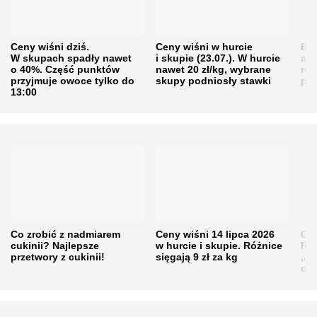
Ceny wiśni dziś.
Ceny wiśni w hurcie
Będ
W skupach spadły nawet
i skupie (23.07.). W hurcie
agr
o 40%. Część punktów
nawet 20 zł/kg, wybrane
rol
przyjmuje owoce tylko do
skupy podniosły stawki
pr
13:00
Co zrobić z nadmiarem
Ceny wiśni 14 lipca 2026
Cen
cukinii? Najlepsze
w hurcie i skupie. Różnice
Rol
przetwory z cukinii!
sięgają 9 zł za kg
„pe
obn