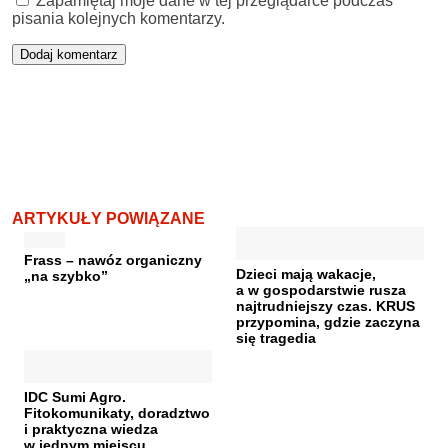
Zapamiętaj moje dane w tej przeglądarce podczas
pisania kolejnych komentarzy.
ARTYKUŁY POWIĄZANE
Frass – nawóz organiczny
Dzieci mają wakacje,
„na szybko”
a w gospodarstwie rusza
najtrudniejszy czas. KRUS
przypomina, gdzie zaczyna
się tragedia
IDC Sumi Agro.
Fitokomunikaty, doradztwo
i praktyczna wiedza
w jednym miejscu