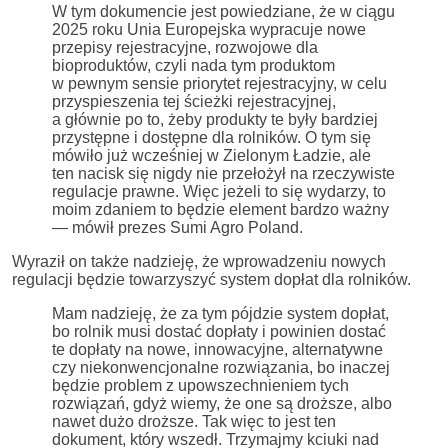
W tym dokumencie jest powiedziane, że w ciągu
2025 roku Unia Europejska wypracuje nowe
przepisy rejestracyjne, rozwojowe dla
bioproduktów, czyli nada tym produktom
w pewnym sensie priorytet rejestracyjny, w celu
przyspieszenia tej ścieżki rejestracyjnej,
a głównie po to, żeby produkty te były bardziej
przystępne i dostępne dla rolników. O tym się
mówiło już wcześniej w Zielonym Ładzie, ale
ten nacisk się nigdy nie przełożył na rzeczywiste
regulacje prawne. Więc jeżeli to się wydarzy, to
moim zdaniem to będzie element bardzo ważny
— mówił prezes Sumi Agro Poland.
Wyraził on także nadzieję, że wprowadzeniu nowych
regulacji będzie towarzyszyć system dopłat dla rolników.
Mam nadzieję, że za tym pójdzie system dopłat,
bo rolnik musi dostać dopłaty i powinien dostać
te dopłaty na nowe, innowacyjne, alternatywne
czy niekonwencjonalne rozwiązania, bo inaczej
będzie problem z upowszechnieniem tych
rozwiązań, gdyż wiemy, że one są droższe, albo
nawet dużo droższe. Tak więc to jest ten
dokument, który wszedł. Trzymajmy kciuki nad