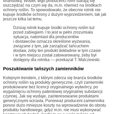
finansową. Wobec tego producenci rolni starają się
oszczędzać na czym się da, m.in. również na środkach
ochrony roślin. To spowodowało, że obecnie rolnik nie
kupuje środków ochrony z dużym wyprzedzeniem, tak jak
jeszcze kilka lat temu.
Dzisiaj rolnik kupuje środki ochrony roślin tuż
przed zabiegiem. I to jest w pełni zrozumiała
sytuacja, natomiast dla producentów
i dostawców oznacza określone wyzwania,
związane z tym, jak zarządzać łańcuchem
dostaw, żeby ten produkt dokładnie w tym czasie
i w tym miejscu został zatowarowany, żeby był
dostępny dla rolnika — przekazał T. Malczewski.
Poszukiwanie tańszych zamienników
Kolejnym trendem, z którym zderza się branża środków
ochrony roślin są produkty generyczne, czyli zamienniki
produkowane bez licencji oryginalnego wytwórcy, po
wygaśnięciu ochrony patentowej oryginalnej substancji
czynnej. Jak się wydaje, zainteresowanie produktami
generycznymi wzrasta. Ponieważ producent zamiennika
ponosi dużo mniejsze koszty na wprowadzenie do obrotu
produktu handlowego, gdyż m.in. nie musi wykonywać