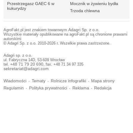
Przestrzegasz GAEC 6 w
Mocznik w żywieniu bydła
kukurydzy
Trzoda chlewna
AgroFakt.pl jest znakiem towarowym
Adagri Sp. z o.o.
Wszystkie materiały opublikowane na agroFakt.pl są chronione prawami
autorskimi
© Adagri Sp. z o.o. 2010-2026 r. Wszelkie prawa zastrzeżone.
Adagri sp. z o.o.
ul. Fabryczna 14D, 53-609 Wrocław
tel.
+48 71 79 20 690
, fax. +48 71 34 97 335
sekretariat@adagri.com
Wiadomości
Tematy
Rolnicze infografiki
Mapa strony
Regulamin
Polityka prywatności
Reklama
Redakcja