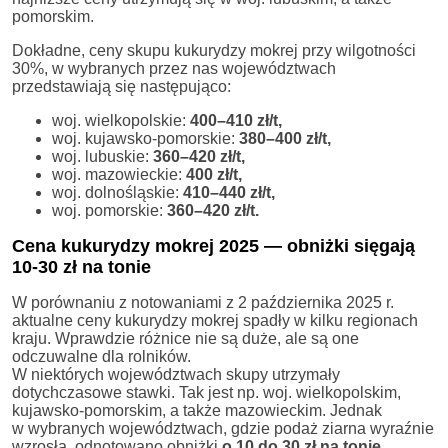
pomorskim.
Dokładne, ceny skupu kukurydzy mokrej przy wilgotności
30%, w wybranych przez nas województwach
przedstawiają się następująco:
woj. wielkopolskie:
400–410 zł/t,
woj. kujawsko-pomorskie:
380–400 zł/t,
woj. lubuskie:
360–420 zł/t,
woj. mazowieckie:
400 zł/t,
woj. dolnośląskie:
410–440 zł/t,
woj. pomorskie:
360–420 zł/t.
Cena kukurydzy mokrej 2025 — obniżki sięgają
10-30 zł na tonie
W porównaniu z notowaniami z 2 października 2025 r.
aktualne ceny kukurydzy mokrej spadły w kilku regionach
kraju. Wprawdzie różnice nie są duże, ale są one
odczuwalne dla rolników.
W niektórych województwach skupy utrzymały
dotychczasowe stawki. Tak jest np. woj. wielkopolskim,
kujawsko-pomorskim, a także mazowieckim. Jednak
w wybranych województwach, gdzie podaż ziarna wyraźnie
wzrosła, odnotowano obniżki
o 10 do 30 zł na tonie.