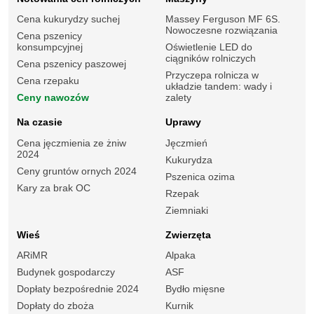
Cena kukurydzy suchej
Massey Ferguson MF 6S.
Nowoczesne rozwiązania
Cena pszenicy
konsumpcyjnej
Oświetlenie LED do
ciągników rolniczych
Cena pszenicy paszowej
Przyczepa rolnicza w
Cena rzepaku
układzie tandem: wady i
Ceny nawozów
zalety
Na czasie
Uprawy
Cena jęczmienia ze żniw
Jęczmień
2024
Kukurydza
Ceny gruntów ornych 2024
Pszenica ozima
Kary za brak OC
Rzepak
Ziemniaki
Wieś
Zwierzęta
ARiMR
Alpaka
Budynek gospodarczy
ASF
Dopłaty bezpośrednie 2024
Bydło mięsne
Dopłaty do zboża
Kurnik