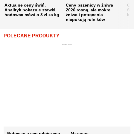
Aktualne ceny świń.
Ceny pszenicy w żniwa
Ce
Analityk pokazuje stawki,
2026 rosną, ale mokre
Sku
hodowca mówi o 3 zł za kg
żniwa i potrącenia
kon
niepokoją rolników
POLECANE PRODUKTY
REKLAMA
Notowania cen rolniczych
Maszyny