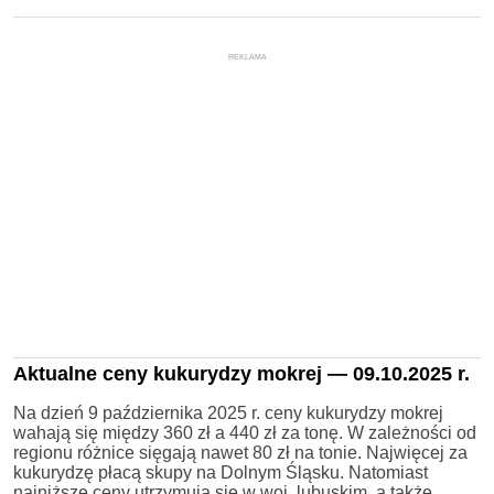
REKLAMA
Aktualne ceny kukurydzy mokrej — 09.10.2025 r.
Na dzień 9 października 2025 r. ceny kukurydzy mokrej
wahają się między 360 zł a 440 zł za tonę. W zależności od
regionu różnice sięgają nawet 80 zł na tonie. Najwięcej za
kukurydzę płacą skupy na Dolnym Śląsku. Natomiast
najniższe ceny utrzymują się w woj. lubuskim, a także