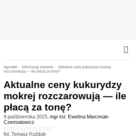
Agrofakt
Informacje dzienne
Aktualne ceny kukurydzy mokrej
rozczarowują — ile płacą za tonę?
Aktualne ceny kukurydzy
mokrej rozczarowują — ile
płacą za tonę?
9 października 2025
,
mgr inż. Ewelina Marciniak-
Czerniatowicz
fot. Tomasz Kuźdub