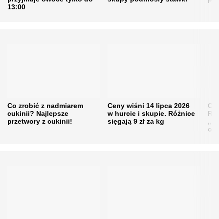
13:00
Co zrobić z nadmiarem
Ceny wiśni 14 lipca 2026
Cen
cukinii? Najlepsze
w hurcie i skupie. Różnice
Rol
przetwory z cukinii!
sięgają 9 zł za kg
„pe
obn