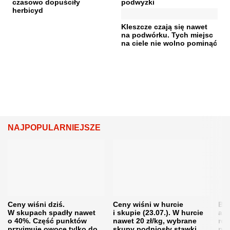
czasowo dopuściły
podwyżki
herbicyd
Kleszcze czają się nawet
na podwórku. Tych miejsc
na ciele nie wolno pominąć
NAJPOPULARNIEJSZE
Ceny wiśni dziś.
Ceny wiśni w hurcie
Będ
W skupach spadły nawet
i skupie (23.07.). W hurcie
agr
o 40%. Część punktów
nawet 20 zł/kg, wybrane
rol
przyjmuje owoce tylko do
skupy podniosły stawki
pr