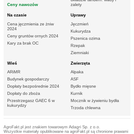
Ceny nawozów
zalety
Na czasie
Uprawy
Cena jęczmienia ze żniw
Jęczmień
2024
Kukurydza
Ceny gruntów ornych 2024
Pszenica ozima
Kary za brak OC
Rzepak
Ziemniaki
Wieś
Zwierzęta
ARiMR
Alpaka
Budynek gospodarczy
ASF
Dopłaty bezpośrednie 2024
Bydło mięsne
Dopłaty do zboża
Kurnik
Przestrzegasz GAEC 6 w
Mocznik w żywieniu bydła
kukurydzy
Trzoda chlewna
AgroFakt.pl jest znakiem towarowym
Adagri Sp. z o.o.
Wszystkie materiały opublikowane na agroFakt.pl są chronione prawami