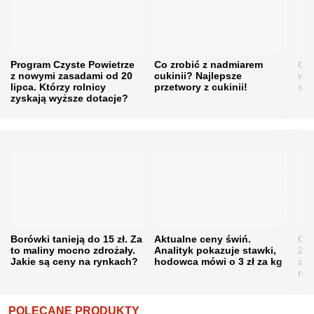
Program Czyste Powietrze
Co zrobić z nadmiarem
Cen
z nowymi zasadami od 20
cukinii? Najlepsze
w h
lipca. Którzy rolnicy
przetwory z cukinii!
się
zyskają wyższe dotacje?
Borówki tanieją do 15 zł. Za
Aktualne ceny świń.
Cen
to maliny mocno zdrożały.
Analityk pokazuje stawki,
202
Jakie są ceny na rynkach?
hodowca mówi o 3 zł za kg
żni
nie
POLECANE PRODUKTY