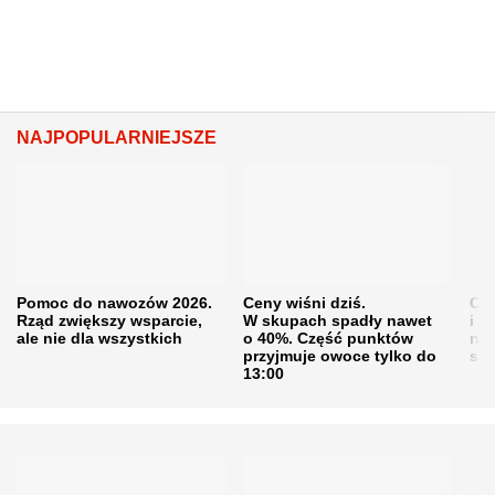
NAJPOPULARNIEJSZE
Pomoc do nawozów 2026.
Ceny wiśni dziś.
Cen
Rząd zwiększy wsparcie,
W skupach spadły nawet
i s
ale nie dla wszystkich
o 40%. Część punktów
naw
przyjmuje owoce tylko do
sku
13:00