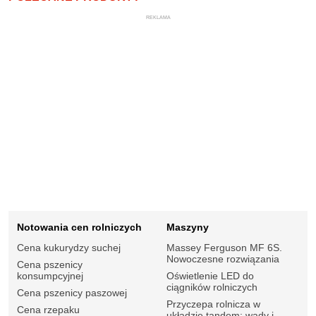
REKLAMA
Notowania cen rolniczych
Maszyny
Cena kukurydzy suchej
Massey Ferguson MF 6S.
Nowoczesne rozwiązania
Cena pszenicy
konsumpcyjnej
Oświetlenie LED do
ciągników rolniczych
Cena pszenicy paszowej
Przyczepa rolnicza w
Cena rzepaku
układzie tandem: wady i