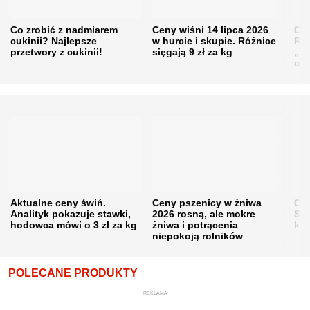
Co zrobić z nadmiarem
Ceny wiśni 14 lipca 2026
Cen
cukinii? Najlepsze
w hurcie i skupie. Różnice
Rol
przetwory z cukinii!
sięgają 9 zł za kg
„pe
obn
Aktualne ceny świń.
Ceny pszenicy w żniwa
Ce
Analityk pokazuje stawki,
2026 rosną, ale mokre
Sku
hodowca mówi o 3 zł za kg
żniwa i potrącenia
kon
niepokoją rolników
POLECANE PRODUKTY
REKLAMA