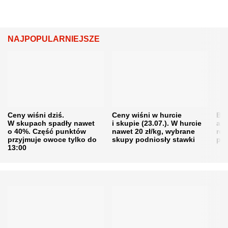
NAJPOPULARNIEJSZE
Ceny wiśni dziś.
Ceny wiśni w hurcie
Będ
W skupach spadły nawet
i skupie (23.07.). W hurcie
agr
o 40%. Część punktów
nawet 20 zł/kg, wybrane
rol
przyjmuje owoce tylko do
skupy podniosły stawki
pr
13:00