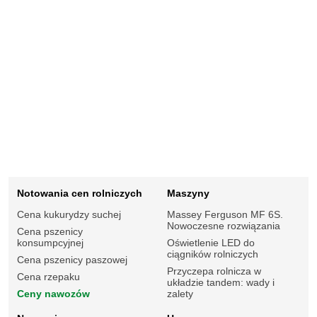
Notowania cen rolniczych
Maszyny
Cena kukurydzy suchej
Massey Ferguson MF 6S.
Nowoczesne rozwiązania
Cena pszenicy
konsumpcyjnej
Oświetlenie LED do
ciągników rolniczych
Cena pszenicy paszowej
Przyczepa rolnicza w
Cena rzepaku
układzie tandem: wady i
Ceny nawozów
zalety