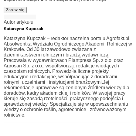
Zapisz się
Autor artykułu:
Katarzyna Kupczak
Katarzyna Kupczak – redaktor naczelna portalu Agrofakt.pl.
Absolwentka Wydziału Ogrodniczego Akademii Rolniczej w
Krakowie. Od 30 lat zawodowo związana z
dziennikarstwem rolniczym i branżą wydawniczą.
Pracowała w wydawnictwach Plantpress Sp. z o.o. oraz
Agrosan Sp. z o.o., współtworząc redakcje wiodących
czasopism rolniczych. Prowadziła liczne projekty
edukacyjne i redakcyjne, współpracując z doradcami
rolnymi, uczelniami i instytucjami branżowymi.Jej
rekomendacje uprawowe są cenionym źródłem wiedzy dla
doradców, kadry akademickiej i rolników. W swojej pracy
kieruje się zasadą rzetelności, praktycznego podejścia i
sprawdzonej wiedzy. Specjalizuje się w upowszechnianiu
wiedzy o ochronie roślin, agrotechnice i zrównoważonym
rolnictwie.