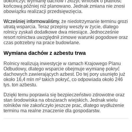
dokończyć wymianę dachów i złożyć wniosek o płatność
końcową później niż planowano. Jednak zmiana nie znosi
obowiązku realizacji przedsięwzięcia.
Wcześniej informowaliśmy
, że niedotrzymanie terminu grozi
utratą wsparcia. Teraz przepisy weszły w życie, dlatego
rolnicy zyskali dodatkowe dwa miesiące. Jednocześnie
resort rolnictwa uwzględnił zimowe warunki pogodowe oraz
czas potrzebny na prace budowlane.
Wymiana dachów z azbestu trwa
Rolnicy realizują inwestycje w ramach Krajowego Planu
Odbudowy, dlatego wsparcie obejmuje wymianę pokryć
dachowych zawierających azbest. Do tej pory usunięto już
około 16,4 mln m² takich pokryć, co odpowiada około 246
tys. ton azbestu.
Dzięki temu poprawia się bezpieczeństwo zdrowotne oraz
stan środowiska na obszarach wiejskich. Jednak wielu
rolników nie zakończyło jeszcze prac, dlatego wydłużenie
terminu ma realne znaczenie dla gospodarstw.