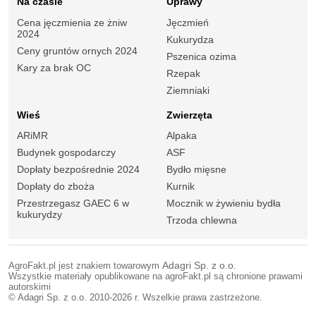
Na czasie
Uprawy
Cena jęczmienia ze żniw
Jęczmień
2024
Kukurydza
Ceny gruntów ornych 2024
Pszenica ozima
Kary za brak OC
Rzepak
Ziemniaki
Wieś
Zwierzęta
ARiMR
Alpaka
Budynek gospodarczy
ASF
Dopłaty bezpośrednie 2024
Bydło mięsne
Dopłaty do zboża
Kurnik
Przestrzegasz GAEC 6 w
Mocznik w żywieniu bydła
kukurydzy
Trzoda chlewna
AgroFakt.pl jest znakiem towarowym
Adagri Sp. z o.o.
Wszystkie materiały opublikowane na agroFakt.pl są chronione prawami
autorskimi
© Adagri Sp. z o.o. 2010-2026 r. Wszelkie prawa zastrzeżone.