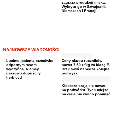
zagraża produkcji mleka.
Wykryto go w Szwajcarii,
Niemczech i Francji
NAJNOWSZE WIADOMOŚCI
Luximo jesienią przeciwko
Ceny skupu tuczników:
odpornym rasom
nawet 7,50 zł/kg za klasę E.
wyczyńca. Niemcy
Brak świń napędza kolejne
czasowo dopuściły
podwyżki
herbicyd
Kleszcze czają się nawet
na podwórku. Tych miejsc
na ciele nie wolno pominąć