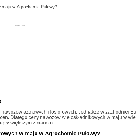
 w maju w Agrochemie Puławy?
REKLAMA
e
n nawozów azotowych i fosforowych. Jednakże w zachodniej Eu
m cen. Dlatego ceny nawozów wieloskładnikowych w maju w wię
uległy większym zmianom.
nikowych w maju w Agrochemie Puławy?