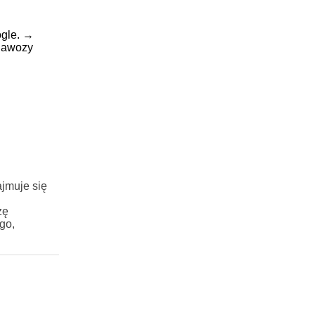
gle.
→
 nawozy
jmuje się
zę
go,