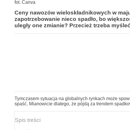
fot. Canva
Ceny nawozów wieloskładnikowych w maju
zapotrzebowanie nieco spadło, bo większoś
uległy one zmianie? Przecież trzeba myśle
Tymczasem sytuacja na globalnych rynkach może spow
spaść. Mianowicie dlatego, że pójdą za trendem spadk
Spis treści