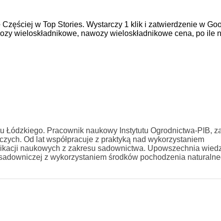
e
Częściej w Top Stories. Wystarczy 1 klik i zatwierdzenie w Goo
ozy wieloskładnikowe,
nawozy wieloskładnikowe cena,
po ile
tu Łódzkiego. Pracownik naukowy Instytutu Ogrodnictwa-PIB, za
zych. Od lat współpracuje z praktyką nad wykorzystaniem
ublikacji naukowych z zakresu sadownictwa. Upowszechnia wied
 sadowniczej z wykorzystaniem środków pochodzenia naturalne