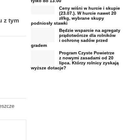
tylko do 13:00
Ceny wiśni w hurcie i skupie
(23.07.). W hurcie nawet 20
zł/kg, wybrane skupy
u z tym
podniosły stawki
Będzie wsparcie na agregaty
prądotwórcze dla rolników
i ochronę sadów przed
gradem
Program Czyste Powietrze
z nowymi zasadami od 20
lipca. Którzy rolnicy zyskają
wyższe dotacje?
eszcze