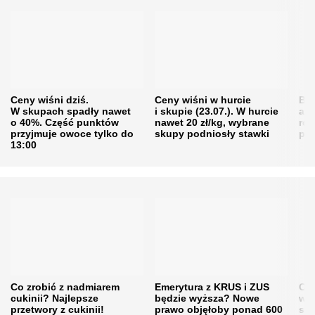
Ceny wiśni dziś.
Ceny wiśni w hurcie
Będ
W skupach spadły nawet
i skupie (23.07.). W hurcie
agr
o 40%. Część punktów
nawet 20 zł/kg, wybrane
rol
przyjmuje owoce tylko do
skupy podniosły stawki
pr
13:00
Co zrobić z nadmiarem
Emerytura z KRUS i ZUS
Cen
cukinii? Najlepsze
będzie wyższa? Nowe
w h
przetwory z cukinii!
prawo objęłoby ponad 600
się