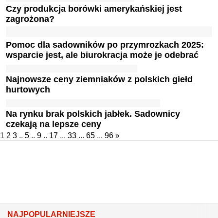
Czy produkcja borówki amerykańskiej jest
zagrożona?
Pomoc dla sadowników po przymrozkach 2025:
wsparcie jest, ale biurokracja może je odebrać
Najnowsze ceny ziemniaków z polskich giełd
hurtowych
Na rynku brak polskich jabłek. Sadownicy
czekają na lepsze ceny
1
2
3
..
5
..
9
..
17
...
33
...
65
...
96
»
NAJPOPULARNIEJSZE