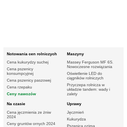
Notowania cen rolniczych
Maszyny
Cena kukurydzy suchej
Massey Ferguson MF 6S.
Nowoczesne rozwiązania
Cena pszenicy
konsumpcyjnej
Oświetlenie LED do
ciągników rolniczych
Cena pszenicy paszowej
Przyczepa rolnicza w
Cena rzepaku
układzie tandem: wady i
Ceny nawozów
zalety
Na czasie
Uprawy
Cena jęczmienia ze żniw
Jęczmień
2024
Kukurydza
Ceny gruntów ornych 2024
Pszenica ozima