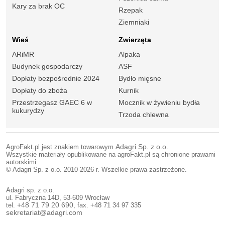
Kary za brak OC
Rzepak
Ziemniaki
Wieś
Zwierzęta
ARiMR
Alpaka
Budynek gospodarczy
ASF
Dopłaty bezpośrednie 2024
Bydło mięsne
Dopłaty do zboża
Kurnik
Przestrzegasz GAEC 6 w
Mocznik w żywieniu bydła
kukurydzy
Trzoda chlewna
AgroFakt.pl jest znakiem towarowym
Adagri Sp. z o.o.
Wszystkie materiały opublikowane na agroFakt.pl są chronione prawami
autorskimi
© Adagri Sp. z o.o. 2010-2026 r. Wszelkie prawa zastrzeżone.
Adagri sp. z o.o.
ul. Fabryczna 14D, 53-609 Wrocław
tel.
+48 71 79 20 690
, fax. +48 71 34 97 335
sekretariat@adagri.com