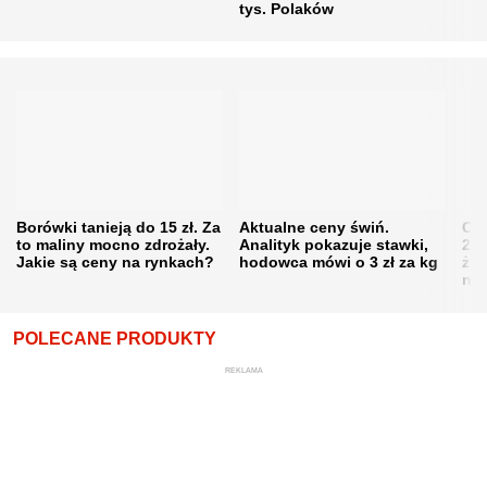
tys. Polaków
Borówki tanieją do 15 zł. Za
Aktualne ceny świń.
Cen
to maliny mocno zdrożały.
Analityk pokazuje stawki,
202
Jakie są ceny na rynkach?
hodowca mówi o 3 zł za kg
żni
nie
POLECANE PRODUKTY
REKLAMA