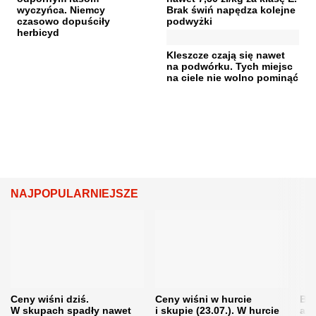
wyczyńca. Niemcy
Brak świń napędza kolejne
czasowo dopuściły
podwyżki
herbicyd
Kleszcze czają się nawet
na podwórku. Tych miejsc
na ciele nie wolno pominąć
NAJPOPULARNIEJSZE
Ceny wiśni dziś.
Ceny wiśni w hurcie
Będ
W skupach spadły nawet
i skupie (23.07.). W hurcie
agr