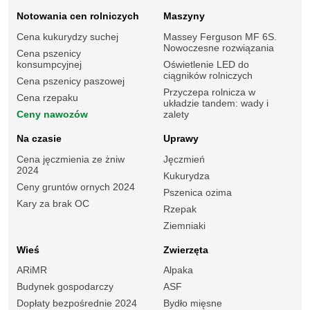
Notowania cen rolniczych
Maszyny
Cena kukurydzy suchej
Massey Ferguson MF 6S.
Nowoczesne rozwiązania
Cena pszenicy
konsumpcyjnej
Oświetlenie LED do
ciągników rolniczych
Cena pszenicy paszowej
Przyczepa rolnicza w
Cena rzepaku
układzie tandem: wady i
Ceny nawozów
zalety
Na czasie
Uprawy
Cena jęczmienia ze żniw
Jęczmień
2024
Kukurydza
Ceny gruntów ornych 2024
Pszenica ozima
Kary za brak OC
Rzepak
Ziemniaki
Wieś
Zwierzęta
ARiMR
Alpaka
Budynek gospodarczy
ASF
Dopłaty bezpośrednie 2024
Bydło mięsne