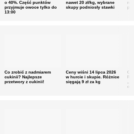
o 40%. Część punktów
nawet 20 zł/kg, wybrane
rol
przyjmuje owoce tylko do
skupy podniosły stawki
pr
13:00
Co zrobić z nadmiarem
Ceny wiśni 14 lipca 2026
Cen
cukinii? Najlepsze
w hurcie i skupie. Różnice
Rol
przetwory z cukinii!
sięgają 9 zł za kg
„pe
obn