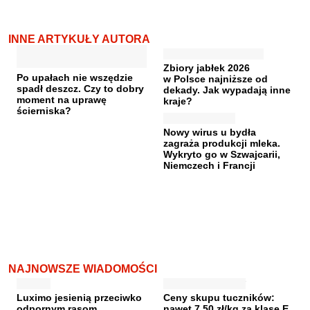
INNE ARTYKUŁY AUTORA
Zbiory jabłek 2026
Po upałach nie wszędzie
w Polsce najniższe od
spadł deszcz. Czy to dobry
dekady. Jak wypadają inne
moment na uprawę
kraje?
ścierniska?
Nowy wirus u bydła
zagraża produkcji mleka.
Wykryto go w Szwajcarii,
Niemczech i Francji
NAJNOWSZE WIADOMOŚCI
Luximo jesienią przeciwko
Ceny skupu tuczników:
odpornym rasom
nawet 7,50 zł/kg za klasę E.