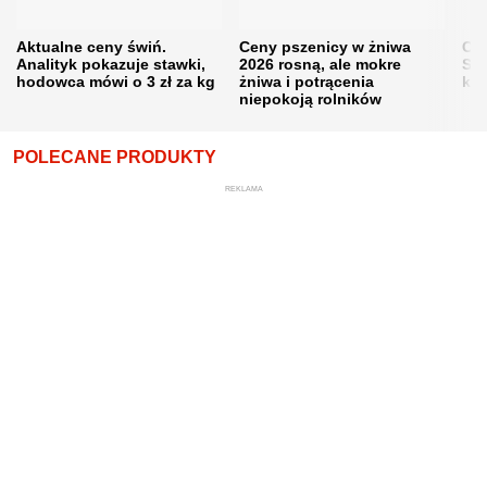
Aktualne ceny świń.
Ceny pszenicy w żniwa
Ce
Analityk pokazuje stawki,
2026 rosną, ale mokre
Sku
hodowca mówi o 3 zł za kg
żniwa i potrącenia
kon
niepokoją rolników
POLECANE PRODUKTY
REKLAMA