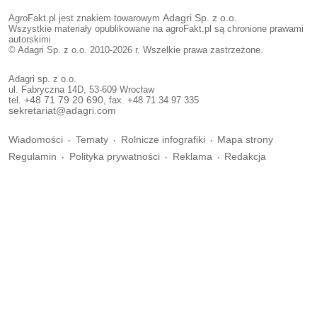
AgroFakt.pl jest znakiem towarowym
Adagri Sp. z o.o.
Wszystkie materiały opublikowane na agroFakt.pl są chronione prawami
autorskimi
© Adagri Sp. z o.o. 2010-2026 r. Wszelkie prawa zastrzeżone.
Adagri sp. z o.o.
ul. Fabryczna 14D, 53-609 Wrocław
tel.
+48 71 79 20 690
, fax. +48 71 34 97 335
sekretariat@adagri.com
Wiadomości
Tematy
Rolnicze infografiki
Mapa strony
Regulamin
Polityka prywatności
Reklama
Redakcja