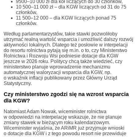
9500–10 000 zł dla kół liczących do 30 członków,
10 500–11 000 zł – dla KGW liczących od 31 do 75
członków,
11 500–12 000 – dla KGW liczących ponad 75
członków.
Według parlamentarzystów, takie stawki pozwoliłoby
utrzymać realną wartość wsparcia i umożliwić dalszy rozwój
aktywności lokalnych. Dlatego też posłowie w interpelacji
do resortu rolnictwa pytają się m.in. o to, czy Ministerstwo
Rolnictwa i Rozwoju Wsi podniesie dotacje dla KGW
jeszcze w 2026 roku. Politycy chcą także wiedzieć, czy
ministerstwo planuje wprowadzenie mechanizmu
automatycznej waloryzacji wsparcia dla KGW, np.
o wskaźnik inflacji publikowany przez Główny Urząd
Statystyczny.
Czy ministerstwo zgodzi się na wzrost wsparcia
dla KGW?
Natomiast Adam Nowak, wiceminister rolnictwa
w odpowiedzi na interpelację wskazuje, że nie planuje
zmiany stawek w bieżącym roku kalendarzowym.
Wiceminister wyjaśnia, że ARiMR już przyjmuje wnioski
o dotacje dla KGW i z tego powodu resort nie przewiduje