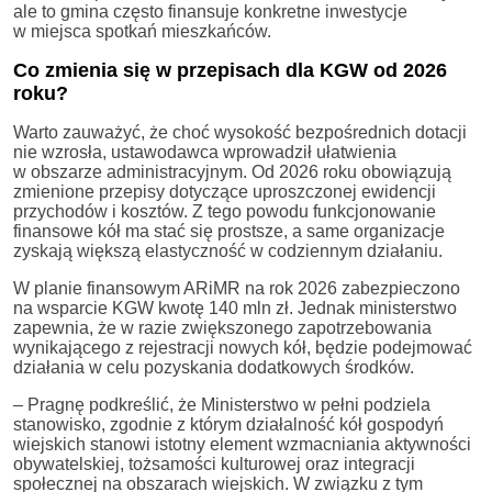
ale to gmina często finansuje konkretne inwestycje
w miejsca spotkań mieszkańców.
Co zmienia się w przepisach dla KGW od 2026
roku?
Warto zauważyć, że choć wysokość bezpośrednich dotacji
nie wzrosła, ustawodawca wprowadził ułatwienia
w obszarze administracyjnym. Od 2026 roku obowiązują
zmienione przepisy dotyczące uproszczonej ewidencji
przychodów i kosztów. Z tego powodu funkcjonowanie
finansowe kół ma stać się prostsze, a same organizacje
zyskają większą elastyczność w codziennym działaniu.
W planie finansowym ARiMR na rok 2026 zabezpieczono
na wsparcie KGW kwotę 140 mln zł. Jednak ministerstwo
zapewnia, że w razie zwiększonego zapotrzebowania
wynikającego z rejestracji nowych kół, będzie podejmować
działania w celu pozyskania dodatkowych środków.
– Pragnę podkreślić, że Ministerstwo w pełni podziela
stanowisko, zgodnie z którym działalność kół gospodyń
wiejskich stanowi istotny element wzmacniania aktywności
obywatelskiej, tożsamości kulturowej oraz integracji
społecznej na obszarach wiejskich. W związku z tym