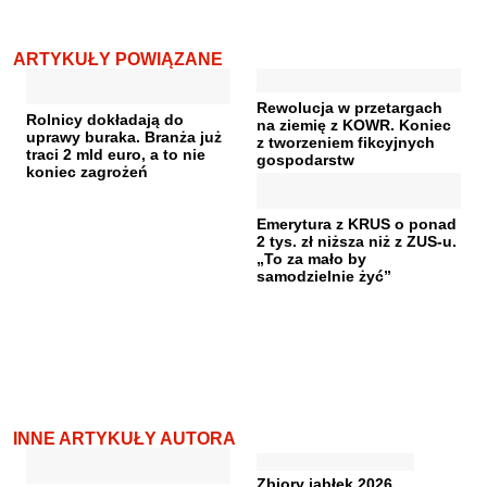
ARTYKUŁY POWIĄZANE
Rewolucja w przetargach
Rolnicy dokładają do
na ziemię z KOWR. Koniec
uprawy buraka. Branża już
z tworzeniem fikcyjnych
traci 2 mld euro, a to nie
gospodarstw
koniec zagrożeń
Emerytura z KRUS o ponad
2 tys. zł niższa niż z ZUS-u.
„To za mało by
samodzielnie żyć”
INNE ARTYKUŁY AUTORA
Zbiory jabłek 2026