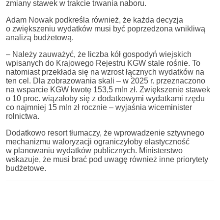
zmiany stawek w trakcie trwania naboru.
Adam Nowak podkreśla również, że każda decyzja
o zwiększeniu wydatków musi być poprzedzona wnikliwą
analizą budżetową.
– Należy zauważyć, że liczba kół gospodyń wiejskich
wpisanych do Krajowego Rejestru KGW stale rośnie. To
natomiast przekłada się na wzrost łącznych wydatków na
ten cel. Dla zobrazowania skali – w 2025 r. przeznaczono
na wsparcie KGW kwotę 153,5 mln zł. Zwiększenie stawek
o 10 proc. wiązałoby się z dodatkowymi wydatkami rzędu
co najmniej 15 mln zł rocznie – wyjaśnia wiceminister
rolnictwa.
Dodatkowo resort tłumaczy, że wprowadzenie sztywnego
mechanizmu waloryzacji ograniczyłoby elastyczność
w planowaniu wydatków publicznych. Ministerstwo
wskazuje, że musi brać pod uwagę również inne priorytety
budżetowe.