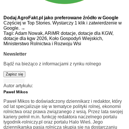
Dodaj AgroFakt.pl jako preferowane źródło w Google
Częściej w Top Stories. Wystarczy 1 klik i zatwierdzenie w
Google.
→
Tagi:
Adam Nowak,
ARiMR dotacje,
dotacje dla KGW,
dotacje dla kgw 2026,
Koło Gospodyń Wiejskich,
Ministerstwo Rolnictwa i Rozwoju Wsi
Newsletter
Bądź na bieżąco z informacjami z rynku rolnego
Zapisz się
Autor artykułu:
Paweł Mikos
Paweł Mikos to doświadczony dziennikarz i redaktor, który
od lat specjalizuje się w tematyce polityki rolnej, ekonomii
rolnictwa oraz prawa związanego z wsią. Przez lata swojej
kariery pełnił m.in. funkcję redaktora naczelnego portalu
tygodnik-rolniczy.pl oraz portalu Halo Wieś. Jego
dziennikarska pasja rolnicza skupia się na dostarczaniu