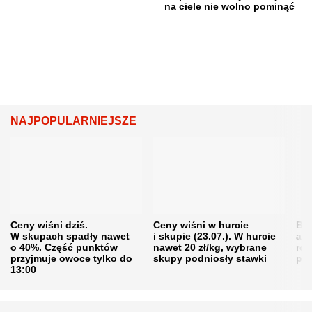
na ciele nie wolno pominąć
NAJPOPULARNIEJSZE
Ceny wiśni dziś.
Ceny wiśni w hurcie
Będ
W skupach spadły nawet
i skupie (23.07.). W hurcie
agr
o 40%. Część punktów
nawet 20 zł/kg, wybrane
rol
przyjmuje owoce tylko do
skupy podniosły stawki
pr
13:00