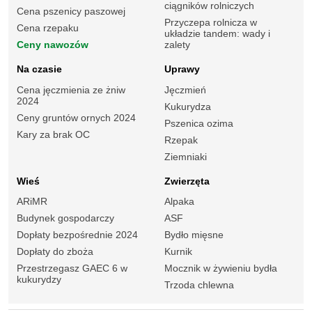
ciągników rolniczych
Cena pszenicy paszowej
Przyczepa rolnicza w
Cena rzepaku
układzie tandem: wady i
Ceny nawozów
zalety
Na czasie
Uprawy
Cena jęczmienia ze żniw
Jęczmień
2024
Kukurydza
Ceny gruntów ornych 2024
Pszenica ozima
Kary za brak OC
Rzepak
Ziemniaki
Wieś
Zwierzęta
ARiMR
Alpaka
Budynek gospodarczy
ASF
Dopłaty bezpośrednie 2024
Bydło mięsne
Dopłaty do zboża
Kurnik
Przestrzegasz GAEC 6 w
Mocznik w żywieniu bydła
kukurydzy
Trzoda chlewna