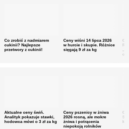
Co zrobić z nadmiarem
Ceny wiśni 14 lipca 2026
Cen
cukinii? Najlepsze
w hurcie i skupie. Różnice
Rol
przetwory z cukinii!
sięgają 9 zł za kg
„pe
obn
Aktualne ceny świń.
Ceny pszenicy w żniwa
Ce
Analityk pokazuje stawki,
2026 rosną, ale mokre
Sku
hodowca mówi o 3 zł za kg
żniwa i potrącenia
kon
niepokoją rolników