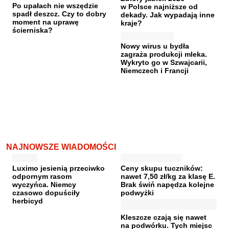
Po upałach nie wszędzie
w Polsce najniższe od
spadł deszcz. Czy to dobry
dekady. Jak wypadają inne
moment na uprawę
kraje?
ścierniska?
Nowy wirus u bydła
zagraża produkcji mleka.
Wykryto go w Szwajcarii,
Niemczech i Francji
NAJNOWSZE WIADOMOŚCI
Luximo jesienią przeciwko
Ceny skupu tuczników:
odpornym rasom
nawet 7,50 zł/kg za klasę E.
wyczyńca. Niemcy
Brak świń napędza kolejne
czasowo dopuściły
podwyżki
herbicyd
Kleszcze czają się nawet
na podwórku. Tych miejsc