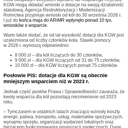
KGW mogą składać wnioski o dotacje na swoją działalność
statutową. Agencja Restrukturyzacji i Modernizacji
Rolnictwa przyjmuje wnioski od kół do 30 września 2026 r.
I już do
końca maja do ARiMR wpłynęło ponad 10 tys.
wniosków o wsparcie
.
Warto także dodać, że od lat wysokość dotacji dla KGW jest
uzależniona od liczby członków koła. Stawki pomocy
w 2026 r. wynoszą odpowiednio:
8 000 zł – dla kół liczących do 30 członków,
9 000 zł – dla KGW liczących od 31 do 75 członków,
10 000 zł – dla KGW liczących ponad 75 członków.
Posłowie PiS: dotacje dla KGW są obecnie
mniejszym wsparciem niż w 2023 r.
Jednak część posłów Prawa i Sprawiedliwości zauważa, że
kwoty wsparcia dla kół pozostają niezmienione od 2023
roku.
– Tymczasem w ostatnich latach znacząco wzrosły koszty
energii, paliwa, transportu, usług, materiałów spożywczych,
wynajmu sprzętu, organizacji wydarzeń lokalnych oraz
bieżącego funkcjonowania organizacji społecznych. Dane