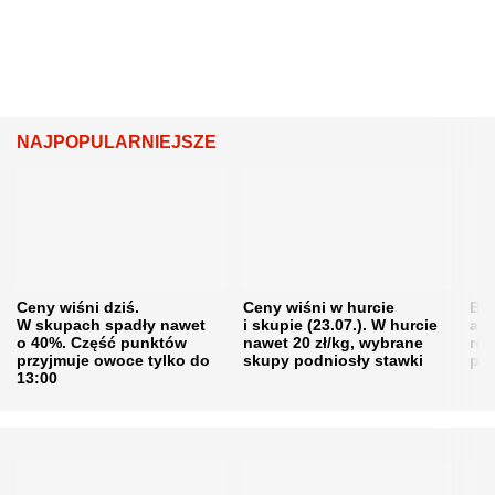
NAJPOPULARNIEJSZE
Ceny wiśni dziś.
Ceny wiśni w hurcie
Będ
W skupach spadły nawet
i skupie (23.07.). W hurcie
agr
o 40%. Część punktów
nawet 20 zł/kg, wybrane
rol
przyjmuje owoce tylko do
skupy podniosły stawki
pr
13:00