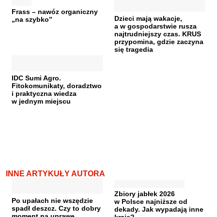
Frass – nawóz organiczny
Dzieci mają wakacje,
„na szybko”
a w gospodarstwie rusza
najtrudniejszy czas. KRUS
przypomina, gdzie zaczyna
się tragedia
IDC Sumi Agro.
Fitokomunikaty, doradztwo
i praktyczna wiedza
w jednym miejscu
INNE ARTYKUŁY AUTORA
Zbiory jabłek 2026
Po upałach nie wszędzie
w Polsce najniższe od
spadł deszcz. Czy to dobry
dekady. Jak wypadają inne
moment na uprawę
kraje?