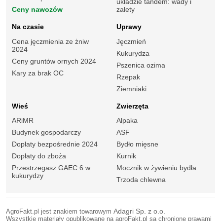
układzie tandem: wady i
Ceny nawozów
zalety
Na czasie
Uprawy
Cena jęczmienia ze żniw
Jęczmień
2024
Kukurydza
Ceny gruntów ornych 2024
Pszenica ozima
Kary za brak OC
Rzepak
Ziemniaki
Wieś
Zwierzęta
ARiMR
Alpaka
Budynek gospodarczy
ASF
Dopłaty bezpośrednie 2024
Bydło mięsne
Dopłaty do zboża
Kurnik
Przestrzegasz GAEC 6 w
Mocznik w żywieniu bydła
kukurydzy
Trzoda chlewna
AgroFakt.pl jest znakiem towarowym
Adagri Sp. z o.o.
Wszystkie materiały opublikowane na agroFakt.pl są chronione prawami