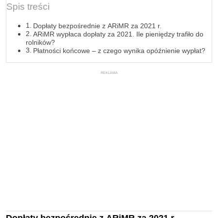
Spis treści
Dopłaty bezpośrednie z ARiMR za 2021 r.
ARiMR wypłaca dopłaty za 2021. Ile pieniędzy trafiło do
rolników?
Płatności końcowe – z czego wynika opóźnienie wypłat?
REKLAMA
Dopłaty bezpośrednie z ARiMR za 2021 r.