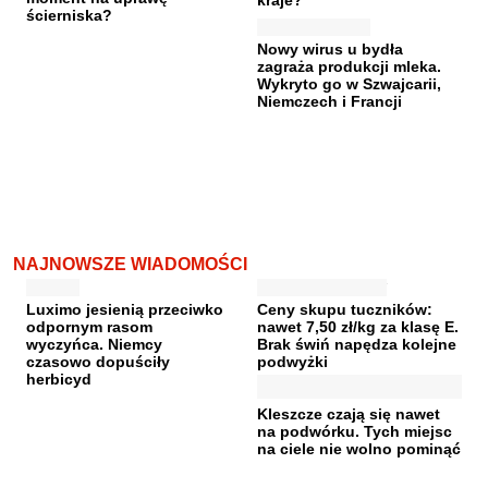
ścierniska?
Nowy wirus u bydła
zagraża produkcji mleka.
Wykryto go w Szwajcarii,
Niemczech i Francji
NAJNOWSZE WIADOMOŚCI
Luximo jesienią przeciwko
Ceny skupu tuczników:
odpornym rasom
nawet 7,50 zł/kg za klasę E.
wyczyńca. Niemcy
Brak świń napędza kolejne
czasowo dopuściły
podwyżki
herbicyd
Kleszcze czają się nawet
na podwórku. Tych miejsc
na ciele nie wolno pominąć