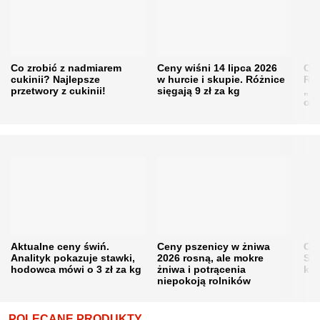
Co zrobić z nadmiarem
Ceny wiśni 14 lipca 2026
Cen
cukinii? Najlepsze
w hurcie i skupie. Różnice
Rol
przetwory z cukinii!
sięgają 9 zł za kg
„pe
obn
Aktualne ceny świń.
Ceny pszenicy w żniwa
Ce
Analityk pokazuje stawki,
2026 rosną, ale mokre
Sku
hodowca mówi o 3 zł za kg
żniwa i potrącenia
kon
niepokoją rolników
POLECANE PRODUKTY