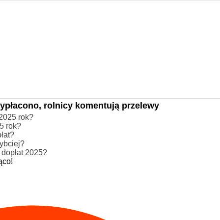
ypłacono, rolnicy komentują przelewy
2025 rok?
5 rok?
płat?
ybciej?
 dopłat 2025?
ąco!