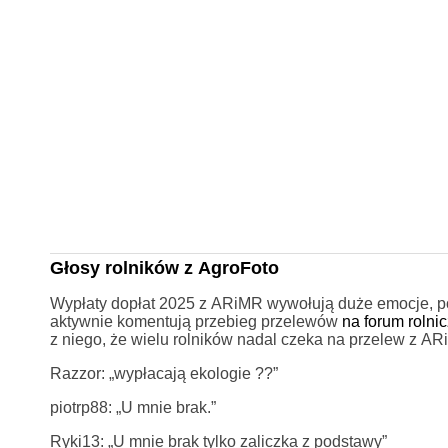
Głosy rolników z AgroFoto
Wypłaty dopłat 2025 z ARiMR wywołują duże emocje, po
aktywnie komentują przebieg przelewów
na forum rolnic
z niego, że wielu rolników nadal czeka na przelew z AR
Razzor: „wypłacają ekologie ??”
piotrp88: „U mnie brak.”
Ryki13: „U mnie brak tylko zaliczka z podstawy”