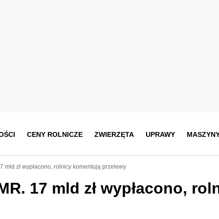
OŚCI
CENY ROLNICZE
ZWIERZĘTA
UPRAWY
MASZYN
7 mld zł wypłacono, rolnicy komentują przelewy
MR. 17 mld zł wypłacono, rol