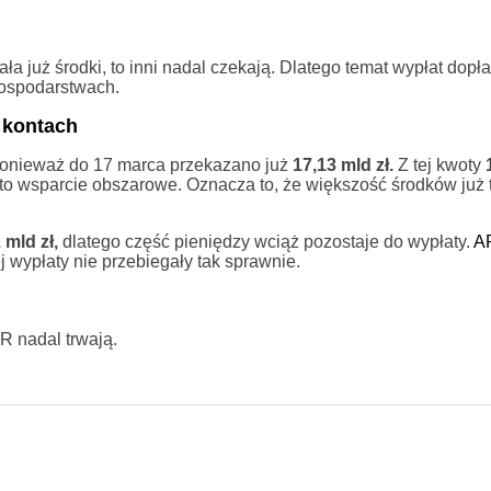
a już środki, to inni nadal czekają. Dlatego temat wypłat dopł
gospodarstwach.
a kontach
ponieważ do 17 marca przekazano już
17,13 mld zł.
Z tej kwoty
to wsparcie obszarowe. Oznacza to, że większość środków już tr
 mld zł,
dlatego część pieniędzy wciąż pozostaje do wypłaty.
A
 wypłaty nie przebiegały tak sprawnie.
R nadal trwają.