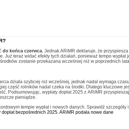
MR?
ać
do końca czerwca.
Jednak ARiMR deklaruje, że przyspiesza 
e. Już teraz widać efekty tych działań, ponieważ tempo wypłat j
 środków zostanie przekazana wcześniej niż w poprzednich lata
cia działa szybciej niż wcześniej, jednak nadal wymaga czasu
rugiej część rolników nadal czeka na środki. Dlatego kluczowe jes
ść. Podsumowując, wypłaty dopłat 2025 z ARiMR przyspieszaj
jeszcze pieniądze.
kordowym tempie wypłat i nowych danych. Sprawdź szczegóły i
 dopłat bezpośrednich 2025. ARiMR podała nowe dane