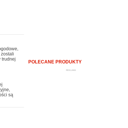
pogodowe,
 zostali
 trudnej
POLECANE PRODUKTY
REKLAMA
ej
yjne,
ości są