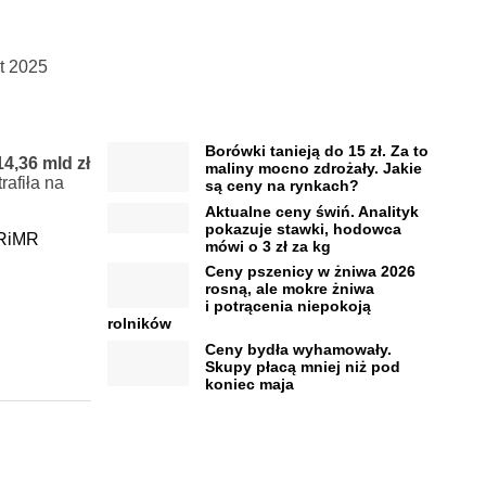
at 2025
Borówki tanieją do 15 zł. Za to
14,36 mld zł
maliny mocno zdrożały. Jakie
afiła na
są ceny na rynkach?
Aktualne ceny świń. Analityk
pokazuje stawki, hodowca
RiMR
mówi o 3 zł za kg
Ceny pszenicy w żniwa 2026
rosną, ale mokre żniwa
i potrącenia niepokoją
rolników
Ceny bydła wyhamowały.
Skupy płacą mniej niż pod
koniec maja