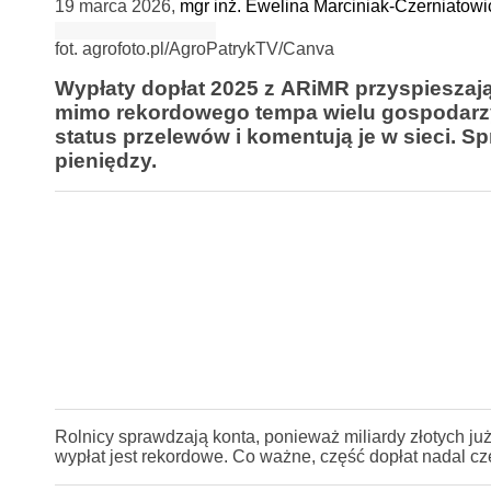
19 marca 2026
,
mgr inż. Ewelina Marciniak-Czerniatowi
fot. agrofoto.pl/AgroPatrykTV/Canva
Wypłaty dopłat 2025 z ARiMR przyspieszają,
mimo rekordowego tempa wielu gospodarzy 
status przelewów i komentują je w sieci. S
pieniędzy.
Rolnicy sprawdzają konta, ponieważ miliardy złotych już
wypłat jest rekordowe. Co ważne, część dopłat nadal cz