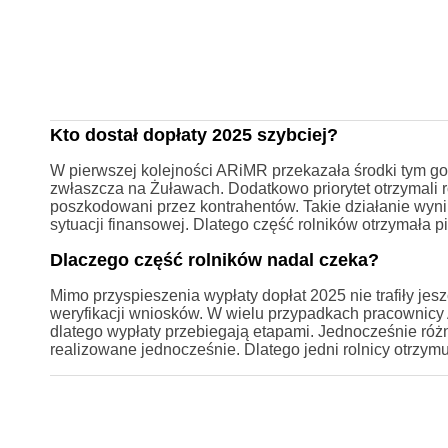
Kto dostał dopłaty 2025 szybciej?
W pierwszej kolejności ARiMR przekazała środki tym g
zwłaszcza na Żuławach. Dodatkowo priorytet otrzymali roln
poszkodowani przez kontrahentów. Takie działanie wyni
sytuacji finansowej. Dlatego część rolników otrzymała p
Dlaczego część rolników nadal czeka?
Mimo przyspieszenia wypłaty dopłat 2025 nie trafiły je
weryfikacji wniosków. W wielu przypadkach pracownicy
dlatego wypłaty przebiegają etapami. Jednocześnie różn
realizowane jednocześnie. Dlatego jedni rolnicy otrzymu