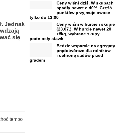
Ceny wiśni dziś. W skupach
spadły nawet o 40%. Część
punktów przyjmuje owoce
tylko do 13:00
ł. Jednak
Ceny wiśni w hurcie i skupie
(23.07.). W hurcie nawet 20
awdzają
zł/kg, wybrane skupy
ewać się
podniosły stawki
Będzie wsparcie na agregaty
prądotwórcze dla rolników
i ochronę sadów przed
gradem
 choć tempo