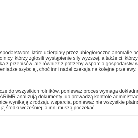
ospodarstwom, które ucierpiały przez ubiegłoroczne anomalie 
icy, którzy zgłosili wystąpienie siły wyższej, a także ci, którzy
ka z przepisów, ale również z potrzeby wsparcia gospodarstw w
ieniądze szybciej, choć inni nadal czekają na kolejne przelewy.
szcze do wszystkich rolników, ponieważ proces wymaga dokładn
 ARiMR analizują dokumenty lub prowadzą kontrole administrac
ice wynikają z rodzaju wsparcia, ponieważ nie wszystkie płatn
ją środki wcześniej, a inni muszą poczekać.