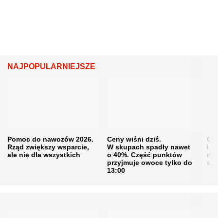
NAJPOPULARNIEJSZE
Pomoc do nawozów 2026.
Ceny wiśni dziś.
Cen
Rząd zwiększy wsparcie,
W skupach spadły nawet
i s
ale nie dla wszystkich
o 40%. Część punktów
naw
przyjmuje owoce tylko do
sku
13:00