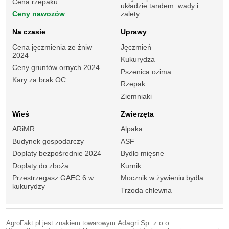
Cena rzepaku
układzie tandem: wady i
Ceny nawozów
zalety
Na czasie
Uprawy
Cena jęczmienia ze żniw
Jęczmień
2024
Kukurydza
Ceny gruntów ornych 2024
Pszenica ozima
Kary za brak OC
Rzepak
Ziemniaki
Wieś
Zwierzęta
ARiMR
Alpaka
Budynek gospodarczy
ASF
Dopłaty bezpośrednie 2024
Bydło mięsne
Dopłaty do zboża
Kurnik
Przestrzegasz GAEC 6 w
Mocznik w żywieniu bydła
kukurydzy
Trzoda chlewna
AgroFakt.pl jest znakiem towarowym
Adagri Sp. z o.o.