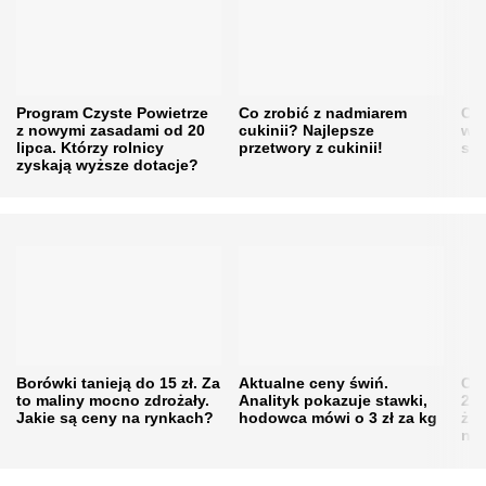
Program Czyste Powietrze
Co zrobić z nadmiarem
Cen
z nowymi zasadami od 20
cukinii? Najlepsze
w h
lipca. Którzy rolnicy
przetwory z cukinii!
się
zyskają wyższe dotacje?
Borówki tanieją do 15 zł. Za
Aktualne ceny świń.
Cen
to maliny mocno zdrożały.
Analityk pokazuje stawki,
202
Jakie są ceny na rynkach?
hodowca mówi o 3 zł za kg
żni
nie