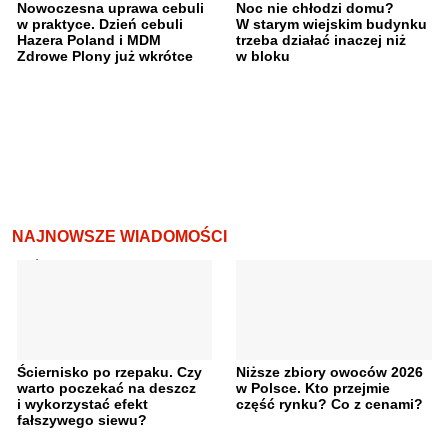
Nowoczesna uprawa cebuli
Noc nie chłodzi domu?
w praktyce. Dzień cebuli
W starym wiejskim budynku
Hazera Poland i MDM
trzeba działać inaczej niż
Zdrowe Plony już wkrótce
w bloku
NAJNOWSZE WIADOMOŚCI
Ściernisko po rzepaku. Czy
Niższe zbiory owoców 2026
warto poczekać na deszcz
w Polsce. Kto przejmie
i wykorzystać efekt
część rynku? Co z cenami?
fałszywego siewu?