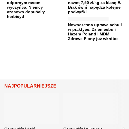
odpornym rasom
nawet 7,50 zł/kg za klasę E.
wyczyńca. Niemcy
Brak świń napędza kolejne
czasowo dopuściły
podwyżki
herbicyd
Nowoczesna uprawa cebuli
w praktyce. Dzień cebuli
Hazera Poland i MDM
Zdrowe Plony już wkrótce
NAJPOPULARNIEJSZE
Ceny wiśni dziś.
Ceny wiśni w hurcie
Będ