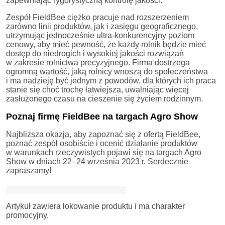
zapewniając rygorystyczną kontrolę jakości.
Zespół FieldBee ciężko pracuje nad rozszerzeniem
zarówno linii produktów, jak i zasięgu geograficznego,
utrzymując jednocześnie ultra-konkurencyjny poziom
cenowy, aby mieć pewność, że każdy rolnik będzie mieć
dostęp do niedrogich i wysokiej jakości rozwiązań
w zakresie rolnictwa precyzyjnego. Firma dostrzega
ogromną wartość, jaką rolnicy wnoszą do społeczeństwa
i ma nadzieję być jednym z powodów, dla których ich praca
stanie się choć trochę łatwiejsza, uwalniając więcej
zasłużonego czasu na cieszenie się życiem rodzinnym.
Poznaj firmę FieldBee na targach Agro Show
Najbliższa okazja, aby zapoznać się z ofertą FieldBee,
poznać zespół osobiście i ocenić działanie produktów
w warunkach rzeczywistych pojawi się na targach Agro
Show w dniach 22–24 września 2023 r. Serdecznie
zapraszamy!
Artykuł zawiera lokowanie produktu i ma charakter
promocyjny.