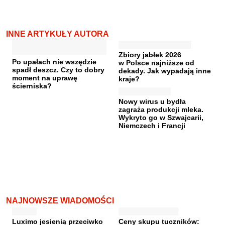
INNE ARTYKUŁY AUTORA
Zbiory jabłek 2026
Po upałach nie wszędzie
w Polsce najniższe od
spadł deszcz. Czy to dobry
dekady. Jak wypadają inne
moment na uprawę
kraje?
ścierniska?
Nowy wirus u bydła
zagraża produkcji mleka.
Wykryto go w Szwajcarii,
Niemczech i Francji
NAJNOWSZE WIADOMOŚCI
Luximo jesienią przeciwko
Ceny skupu tuczników: