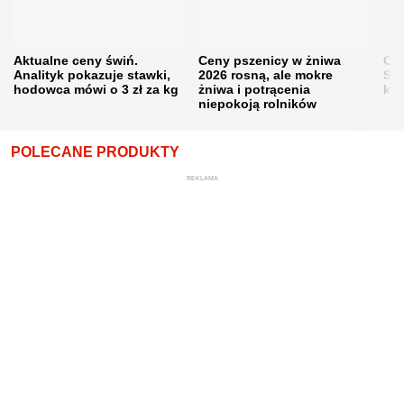
Aktualne ceny świń.
Ceny pszenicy w żniwa
Ce
Analityk pokazuje stawki,
2026 rosną, ale mokre
Sku
hodowca mówi o 3 zł za kg
żniwa i potrącenia
kon
niepokoją rolników
POLECANE PRODUKTY
REKLAMA