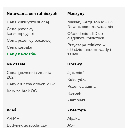
Notowania cen rolniczych
Maszyny
Cena kukurydzy suchej
Massey Ferguson MF 6S.
Nowoczesne rozwiązania
Cena pszenicy
konsumpcyjnej
Oświetlenie LED do
ciągników rolniczych
Cena pszenicy paszowej
Przyczepa rolnicza w
Cena rzepaku
układzie tandem: wady i
Ceny nawozów
zalety
Na czasie
Uprawy
Cena jęczmienia ze żniw
Jęczmień
2024
Kukurydza
Ceny gruntów ornych 2024
Pszenica ozima
Kary za brak OC
Rzepak
Ziemniaki
Wieś
Zwierzęta
ARiMR
Alpaka
Budynek gospodarczy
ASF