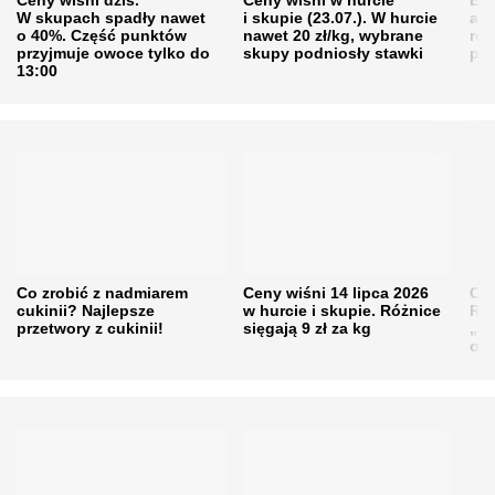
W skupach spadły nawet
i skupie (23.07.). W hurcie
agr
o 40%. Część punktów
nawet 20 zł/kg, wybrane
rol
przyjmuje owoce tylko do
skupy podniosły stawki
pr
13:00
Co zrobić z nadmiarem
Ceny wiśni 14 lipca 2026
Cen
cukinii? Najlepsze
w hurcie i skupie. Różnice
Rol
przetwory z cukinii!
sięgają 9 zł za kg
„pe
obn