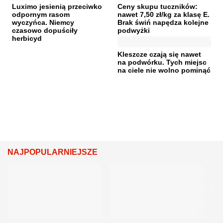
Luximo jesienią przeciwko
Ceny skupu tuczników:
odpornym rasom
nawet 7,50 zł/kg za klasę E.
wyczyńca. Niemcy
Brak świń napędza kolejne
czasowo dopuściły
podwyżki
herbicyd
Kleszcze czają się nawet
na podwórku. Tych miejsc
na ciele nie wolno pominąć
NAJPOPULARNIEJSZE