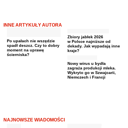
INNE ARTYKUŁY AUTORA
Zbiory jabłek 2026
Po upałach nie wszędzie
w Polsce najniższe od
spadł deszcz. Czy to dobry
dekady. Jak wypadają inne
moment na uprawę
kraje?
ścierniska?
Nowy wirus u bydła
zagraża produkcji mleka.
Wykryto go w Szwajcarii,
Niemczech i Francji
NAJNOWSZE WIADOMOŚCI