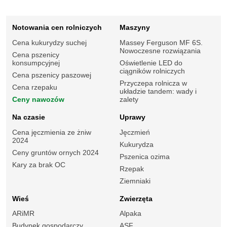
Notowania cen rolniczych
Maszyny
Cena kukurydzy suchej
Massey Ferguson MF 6S.
Nowoczesne rozwiązania
Cena pszenicy
konsumpcyjnej
Oświetlenie LED do
ciągników rolniczych
Cena pszenicy paszowej
Przyczepa rolnicza w
Cena rzepaku
układzie tandem: wady i
Ceny nawozów
zalety
Na czasie
Uprawy
Cena jęczmienia ze żniw
Jęczmień
2024
Kukurydza
Ceny gruntów ornych 2024
Pszenica ozima
Kary za brak OC
Rzepak
Ziemniaki
Wieś
Zwierzęta
ARiMR
Alpaka
Budynek gospodarczy
ASF