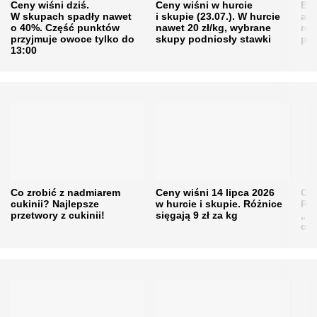
Ceny wiśni dziś.
Ceny wiśni w hurcie
Będ
W skupach spadły nawet
i skupie (23.07.). W hurcie
agr
o 40%. Część punktów
nawet 20 zł/kg, wybrane
rol
przyjmuje owoce tylko do
skupy podniosły stawki
pr
13:00
Co zrobić z nadmiarem
Ceny wiśni 14 lipca 2026
Cen
cukinii? Najlepsze
w hurcie i skupie. Różnice
Rol
przetwory z cukinii!
sięgają 9 zł za kg
„pe
obn