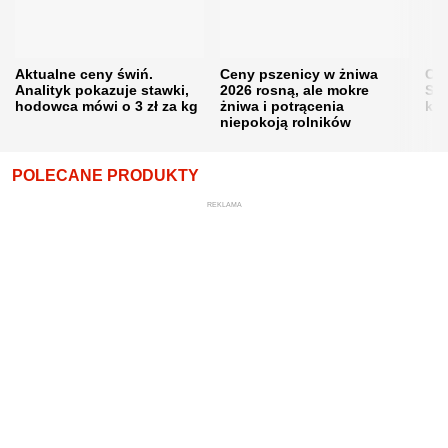
Aktualne ceny świń.
Ceny pszenicy w żniwa
Ce
Analityk pokazuje stawki,
2026 rosną, ale mokre
Sku
hodowca mówi o 3 zł za kg
żniwa i potrącenia
kon
niepokoją rolników
POLECANE PRODUKTY
REKLAMA