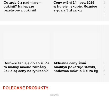
Co zrobić z nadmiarem
Ceny wiśni 14 lipca 2026
Eme
cukinii? Najlepsze
w hurcie i skupie. Różnice
bę
przetwory z cukinii!
sięgają 9 zł za kg
pra
tys
Borówki tanieją do 15 zł. Za
Aktualne ceny świń.
Cen
to maliny mocno zdrożały.
Analityk pokazuje stawki,
202
Jakie są ceny na rynkach?
hodowca mówi o 3 zł za kg
żni
nie
POLECANE PRODUKTY
REKLAMA