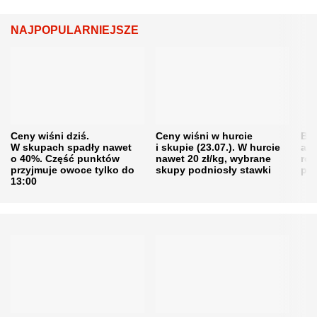
NAJPOPULARNIEJSZE
Ceny wiśni dziś.
Ceny wiśni w hurcie
Będ
W skupach spadły nawet
i skupie (23.07.). W hurcie
agr
o 40%. Część punktów
nawet 20 zł/kg, wybrane
rol
przyjmuje owoce tylko do
skupy podniosły stawki
pr
13:00