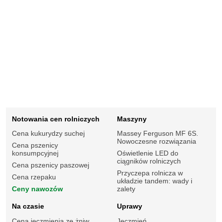
Notowania cen rolniczych
Maszyny
Cena kukurydzy suchej
Massey Ferguson MF 6S.
Nowoczesne rozwiązania
Cena pszenicy
konsumpcyjnej
Oświetlenie LED do
ciągników rolniczych
Cena pszenicy paszowej
Przyczepa rolnicza w
Cena rzepaku
układzie tandem: wady i
Ceny nawozów
zalety
Na czasie
Uprawy
Cena jęczmienia ze żniw
Jęczmień