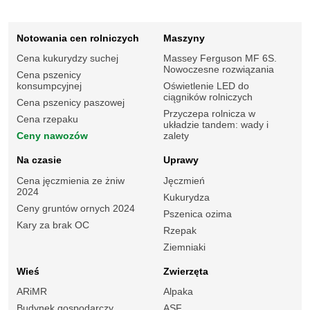
Notowania cen rolniczych
Maszyny
Cena kukurydzy suchej
Massey Ferguson MF 6S.
Nowoczesne rozwiązania
Cena pszenicy
konsumpcyjnej
Oświetlenie LED do
ciągników rolniczych
Cena pszenicy paszowej
Przyczepa rolnicza w
Cena rzepaku
układzie tandem: wady i
Ceny nawozów
zalety
Na czasie
Uprawy
Cena jęczmienia ze żniw
Jęczmień
2024
Kukurydza
Ceny gruntów ornych 2024
Pszenica ozima
Kary za brak OC
Rzepak
Ziemniaki
Wieś
Zwierzęta
ARiMR
Alpaka
Budynek gospodarczy
ASF