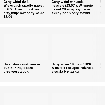
Ceny wiśni dziś.
Ceny wiśni w hurcie
Będ
W skupach spadły nawet
i skupie (23.07.). W hurcie
agr
o 40%. Część punktów
nawet 20 zł/kg, wybrane
rol
przyjmuje owoce tylko do
skupy podniosły stawki
pr
13:00
Co zrobić z nadmiarem
Ceny wiśni 14 lipca 2026
Cen
cukinii? Najlepsze
w hurcie i skupie. Różnice
Rol
przetwory z cukinii!
sięgają 9 zł za kg
„pe
obn