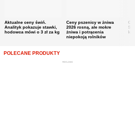
Aktualne ceny świń.
Ceny pszenicy w żniwa
Ce
Analityk pokazuje stawki,
2026 rosną, ale mokre
Sku
hodowca mówi o 3 zł za kg
żniwa i potrącenia
kon
niepokoją rolników
POLECANE PRODUKTY
REKLAMA