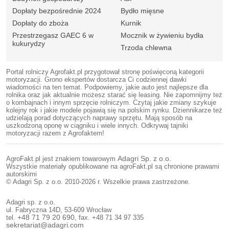
Dopłaty bezpośrednie 2024
Bydło mięsne
Dopłaty do zboża
Kurnik
Przestrzegasz GAEC 6 w
Mocznik w żywieniu bydła
kukurydzy
Trzoda chlewna
Portal rolniczy Agrofakt.pl przygotował stronę poświęconą kategorii
motoryzacji. Grono ekspertów dostarcza Ci codziennej dawki
wiadomości na ten temat. Podpowiemy, jakie auto jest najlepsze dla
rolnika oraz jak aktualnie możesz starać się leasing. Nie zapomnijmy też
o kombajnach i innym sprzęcie rolniczym. Czytaj jakie zmiany szykuje
kolejny rok i jakie modele pojawią się na polskim rynku. Dziennikarze też
udzielają porad dotyczących naprawy sprzętu. Mają sposób na
uszkodzoną oponę w ciągniku i wiele innych. Odkrywaj tajniki
motoryzacji razem z Agrofaktem!
AgroFakt.pl jest znakiem towarowym
Adagri Sp. z o.o.
Wszystkie materiały opublikowane na agroFakt.pl są chronione prawami
autorskimi
© Adagri Sp. z o.o. 2010-2026 r. Wszelkie prawa zastrzeżone.
Adagri sp. z o.o.
ul. Fabryczna 14D, 53-609 Wrocław
tel.
+48 71 79 20 690
, fax. +48 71 34 97 335
sekretariat@adagri.com