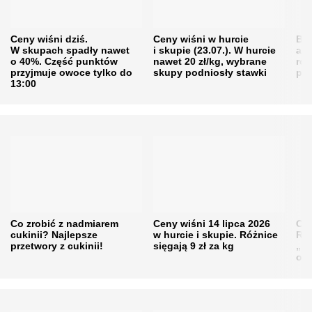
Ceny wiśni dziś.
Ceny wiśni w hurcie
Będ
W skupach spadły nawet
i skupie (23.07.). W hurcie
agr
o 40%. Część punktów
nawet 20 zł/kg, wybrane
rol
przyjmuje owoce tylko do
skupy podniosły stawki
pr
13:00
Co zrobić z nadmiarem
Ceny wiśni 14 lipca 2026
Cen
cukinii? Najlepsze
w hurcie i skupie. Różnice
Rol
przetwory z cukinii!
sięgają 9 zł za kg
„pe
obn