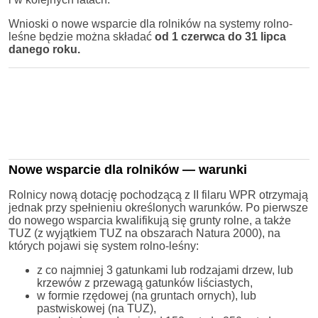
Wnioski o nowe wsparcie dla rolników na systemy rolno-
leśne będzie można składać
od 1 czerwca do 31 lipca
danego roku.
Nowe wsparcie dla rolników — warunki
Rolnicy nową dotację pochodzącą z II filaru WPR otrzymają
jednak przy spełnieniu określonych warunków. Po pierwsze
do nowego wsparcia kwalifikują się grunty rolne, a także
TUZ (z wyjątkiem TUZ na obszarach Natura 2000), na
których pojawi się system rolno-leśny:
z co najmniej 3 gatunkami lub rodzajami drzew, lub
krzewów z przewagą gatunków liściastych,
w formie rzędowej (na gruntach ornych), lub
pastwiskowej (na TUZ),