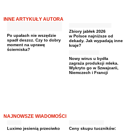
INNE ARTYKUŁY AUTORA
Zbiory jabłek 2026
Po upałach nie wszędzie
w Polsce najniższe od
spadł deszcz. Czy to dobry
dekady. Jak wypadają inne
moment na uprawę
kraje?
ścierniska?
Nowy wirus u bydła
zagraża produkcji mleka.
Wykryto go w Szwajcarii,
Niemczech i Francji
NAJNOWSZE WIADOMOŚCI
Luximo jesienią przeciwko
Ceny skupu tuczników: