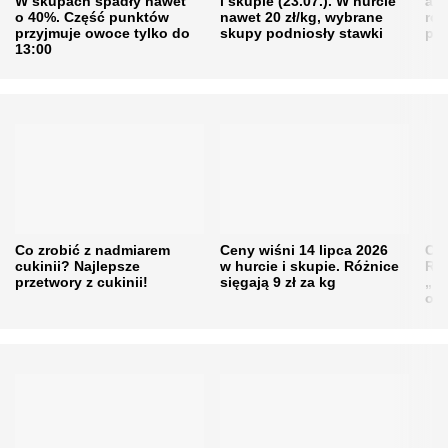
W skupach spadły nawet
i skupie (23.07.). W hurcie
agr
o 40%. Część punktów
nawet 20 zł/kg, wybrane
rol
przyjmuje owoce tylko do
skupy podniosły stawki
pr
13:00
Co zrobić z nadmiarem
Ceny wiśni 14 lipca 2026
Cen
cukinii? Najlepsze
w hurcie i skupie. Różnice
Rol
przetwory z cukinii!
sięgają 9 zł za kg
„pe
obn