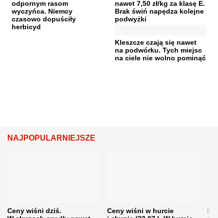
odpornym rasom
nawet 7,50 zł/kg za klasę E.
wyczyńca. Niemcy
Brak świń napędza kolejne
czasowo dopuściły
podwyżki
herbicyd
Kleszcze czają się nawet
na podwórku. Tych miejsc
na ciele nie wolno pominąć
NAJPOPULARNIEJSZE
Ceny wiśni dziś.
Ceny wiśni w hurcie
Będ