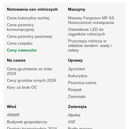
Notowania cen rolniczych
Maszyny
Cena kukurydzy suchej
Massey Ferguson MF 6S.
Nowoczesne rozwiązania
Cena pszenicy
konsumpcyjnej
Oświetlenie LED do
ciągników rolniczych
Cena pszenicy paszowej
Przyczepa rolnicza w
Cena rzepaku
układzie tandem: wady i
Ceny nawozów
zalety
Na czasie
Uprawy
Cena jęczmienia ze żniw
Jęczmień
2024
Kukurydza
Ceny gruntów ornych 2024
Pszenica ozima
Kary za brak OC
Rzepak
Ziemniaki
Wieś
Zwierzęta
ARiMR
Alpaka
Budynek gospodarczy
ASF
Dopłaty bezpośrednie 2024
Bydło mięsne