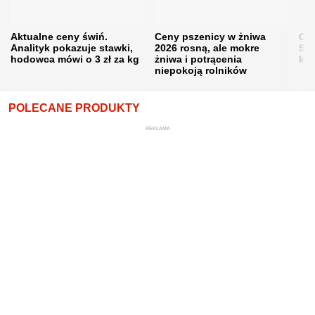
Aktualne ceny świń.
Ceny pszenicy w żniwa
Ce
Analityk pokazuje stawki,
2026 rosną, ale mokre
Sku
hodowca mówi o 3 zł za kg
żniwa i potrącenia
kon
niepokoją rolników
POLECANE PRODUKTY
REKLAMA