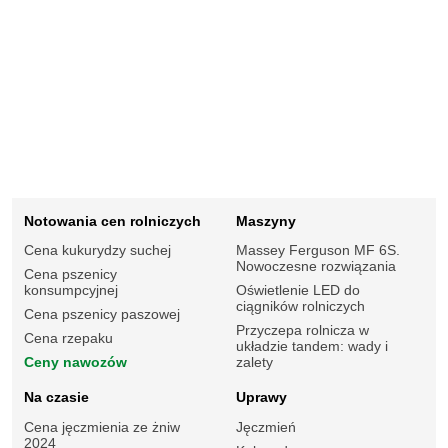
Notowania cen rolniczych
Maszyny
Cena kukurydzy suchej
Massey Ferguson MF 6S.
Nowoczesne rozwiązania
Cena pszenicy
konsumpcyjnej
Oświetlenie LED do
ciągników rolniczych
Cena pszenicy paszowej
Przyczepa rolnicza w
Cena rzepaku
układzie tandem: wady i
Ceny nawozów
zalety
Na czasie
Uprawy
Cena jęczmienia ze żniw
Jęczmień
2024