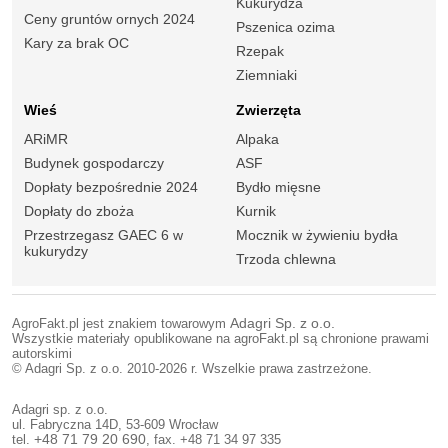
Kukurydza
Ceny gruntów ornych 2024
Pszenica ozima
Kary za brak OC
Rzepak
Ziemniaki
Wieś
Zwierzęta
ARiMR
Alpaka
Budynek gospodarczy
ASF
Dopłaty bezpośrednie 2024
Bydło mięsne
Dopłaty do zboża
Kurnik
Przestrzegasz GAEC 6 w
Mocznik w żywieniu bydła
kukurydzy
Trzoda chlewna
AgroFakt.pl jest znakiem towarowym
Adagri Sp. z o.o.
Wszystkie materiały opublikowane na agroFakt.pl są chronione prawami
autorskimi
© Adagri Sp. z o.o. 2010-2026 r. Wszelkie prawa zastrzeżone.
Adagri sp. z o.o.
ul. Fabryczna 14D, 53-609 Wrocław
tel.
+48 71 79 20 690
, fax. +48 71 34 97 335