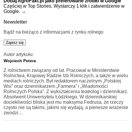
Dodaj AgroFakt.pl jako preferowane źródło w Google
Częściej w Top Stories. Wystarczy 1 klik i zatwierdzenie w
Google.
→
Newsletter
Bądź na bieżąco z informacjami z rynku rolnego
Zapisz się
Autor artykułu:
Wojciech Petera
Z rolnictwem związany od lat. Pracował w Ministerstwie
Rolnictwa, Krajowej Radzie Izb Rolniczych, a także w wielu
mediach rolniczych. Był redaktorem naczelnym „Polskiej
Wsi” oraz dziennikarzem „Farmera” i „Wiadomości
Rolniczych Polska”. Z wykształcenia teatrolog i dziennikarz.
Absolwent Uniwersytetu Łódzkiego. W dziennikarskiej
dociekliwości bliska jest mu maksyma Fedrusa, że rzeczy
często nie są takimi, jakimi się wydają, a pierwsze wrażenie
zwodzi…