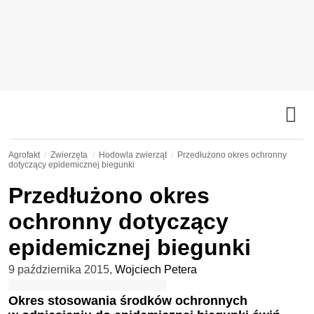
Agrofakt
Zwierzęta
Hodowla zwierząt
Przedłużono okres ochronny
dotyczący epidemicznej biegunki
Przedłużono okres
ochronny dotyczący
epidemicznej biegunki
9 października 2015
,
Wojciech Petera
Okres stosowania środków ochronnych