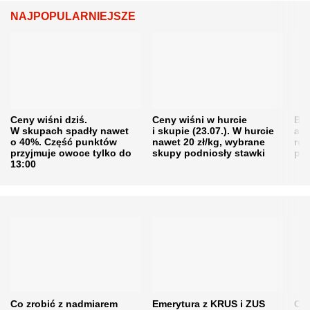
NAJPOPULARNIEJSZE
Ceny wiśni dziś.
Ceny wiśni w hurcie
Będ
W skupach spadły nawet
i skupie (23.07.). W hurcie
agr
o 40%. Część punktów
nawet 20 zł/kg, wybrane
rol
przyjmuje owoce tylko do
skupy podniosły stawki
pr
13:00
Co zrobić z nadmiarem
Emerytura z KRUS i ZUS
Cen