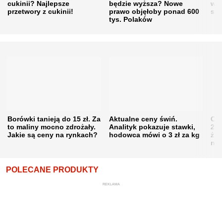
cukinii? Najlepsze
będzie wyższa? Nowe
w h
przetwory z cukinii!
prawo objęłoby ponad 600
się
tys. Polaków
Borówki tanieją do 15 zł. Za
Aktualne ceny świń.
Cen
to maliny mocno zdrożały.
Analityk pokazuje stawki,
202
Jakie są ceny na rynkach?
hodowca mówi o 3 zł za kg
żni
nie
POLECANE PRODUKTY
REKLAMA