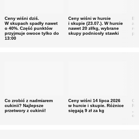
Ceny wiśni dziś.
Ceny wiśni w hurcie
Będ
W skupach spadły nawet
i skupie (23.07.). W hurcie
agr
o 40%. Część punktów
nawet 20 zł/kg, wybrane
rol
przyjmuje owoce tylko do
skupy podniosły stawki
pr
13:00
Co zrobić z nadmiarem
Ceny wiśni 14 lipca 2026
Cen
cukinii? Najlepsze
w hurcie i skupie. Różnice
Rol
przetwory z cukinii!
sięgają 9 zł za kg
„pe
obn