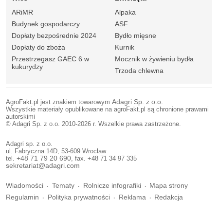
ARiMR
Alpaka
Budynek gospodarczy
ASF
Dopłaty bezpośrednie 2024
Bydło mięsne
Dopłaty do zboża
Kurnik
Przestrzegasz GAEC 6 w
Mocznik w żywieniu bydła
kukurydzy
Trzoda chlewna
AgroFakt.pl jest znakiem towarowym
Adagri Sp. z o.o.
Wszystkie materiały opublikowane na agroFakt.pl są chronione prawami
autorskimi
© Adagri Sp. z o.o. 2010-2026 r. Wszelkie prawa zastrzeżone.
Adagri sp. z o.o.
ul. Fabryczna 14D, 53-609 Wrocław
tel.
+48 71 79 20 690
, fax. +48 71 34 97 335
sekretariat@adagri.com
Wiadomości
Tematy
Rolnicze infografiki
Mapa strony
Regulamin
Polityka prywatności
Reklama
Redakcja