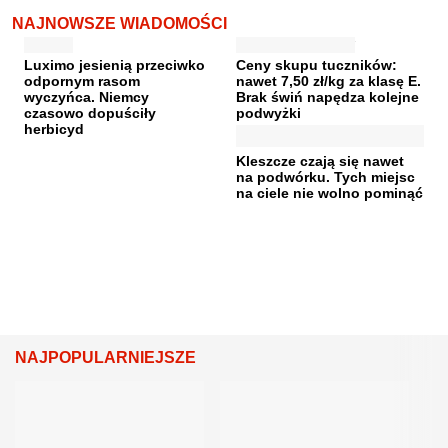
NAJNOWSZE WIADOMOŚCI
Luximo jesienią przeciwko
Ceny skupu tuczników:
odpornym rasom
nawet 7,50 zł/kg za klasę E.
wyczyńca. Niemcy
Brak świń napędza kolejne
czasowo dopuściły
podwyżki
herbicyd
Kleszcze czają się nawet
na podwórku. Tych miejsc
na ciele nie wolno pominąć
NAJPOPULARNIEJSZE