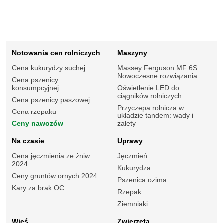
Notowania cen rolniczych
Maszyny
Cena kukurydzy suchej
Massey Ferguson MF 6S.
Nowoczesne rozwiązania
Cena pszenicy
konsumpcyjnej
Oświetlenie LED do
ciągników rolniczych
Cena pszenicy paszowej
Przyczepa rolnicza w
Cena rzepaku
układzie tandem: wady i
Ceny nawozów
zalety
Na czasie
Uprawy
Cena jęczmienia ze żniw
Jęczmień
2024
Kukurydza
Ceny gruntów ornych 2024
Pszenica ozima
Kary za brak OC
Rzepak
Ziemniaki
Wieś
Zwierzęta