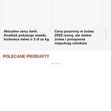
Aktualne ceny świń.
Ceny pszenicy w żniwa
Ce
Analityk pokazuje stawki,
2026 rosną, ale mokre
Sku
hodowca mówi o 3 zł za kg
żniwa i potrącenia
kon
niepokoją rolników
POLECANE PRODUKTY
REKLAMA