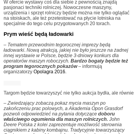
W ofercie wystawy coś dla siebie z pewnością znajdą
pasjonaci techniki rolniczej. Nowoczesne maszyny,
urządzenia i sprzęt rolniczy będzie można nie tylko oglądać
na stoiskach, ale też przetestować na płycie lotniska na
specjalnie do tego celu przygotowanych 20 torach.
Prym wieść będą ładowarki
– Tematem przewodnim tegorocznej imprezy będą
ładowarki
.
Nową atrakcją, jakiej nie było jeszcze na żadnej
innej wystawie w Polsce, będzie 3-dniowy konkurs dla
operatorów maszyn roboczych.
Bardzo bogaty będzie też
program tegorocznych pokazów
– informują
organizatorzy
Opolagra 2016
.
Targom będzie towarzyszyć nie tylko aukcja bydła, ale równi
– Zwiedzający zobaczą pokaz mycia maszyn po
zakończeniu prac polowych, a Akademia Opon Grasdorf
pozwoli odpowiedzieć na pytania dotyczące
doboru
właściwego ogumienia dla maszyn rolniczych.
John
Deere Polska z kolei zaprezentuje możliwość sterownia
ciągnikiem z kabiny kombajnu. Tradycyjnie towarzyszący