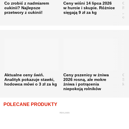
Co zrobić z nadmiarem
Ceny wiśni 14 lipca 2026
Cen
cukinii? Najlepsze
w hurcie i skupie. Różnice
Rol
przetwory z cukinii!
sięgają 9 zł za kg
„pe
obn
Aktualne ceny świń.
Ceny pszenicy w żniwa
Ce
Analityk pokazuje stawki,
2026 rosną, ale mokre
Sku
hodowca mówi o 3 zł za kg
żniwa i potrącenia
kon
niepokoją rolników
POLECANE PRODUKTY
REKLAMA