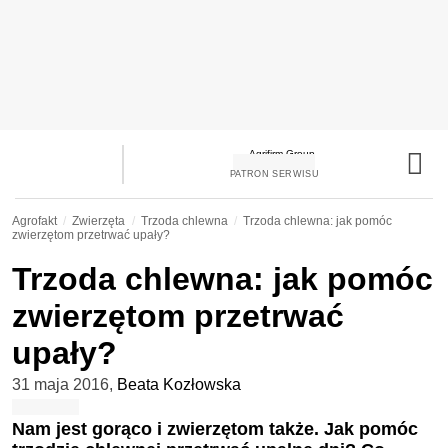
PATRON SERWISU
Agrofakt
Zwierzęta
Trzoda chlewna
Trzoda chlewna: jak pomóc
zwierzętom przetrwać upały?
Trzoda chlewna: jak pomóc
zwierzętom przetrwać
upały?
31 maja 2016
,
Beata Kozłowska
Nam jest gorąco i zwierzętom także. Jak pomóc