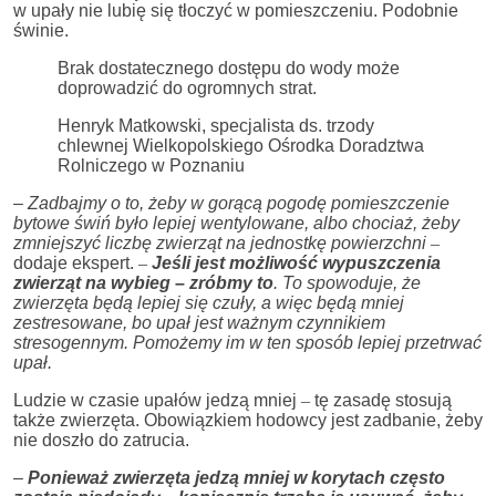
w upały nie lubię się tłoczyć w pomieszczeniu. Podobnie
świnie.
Brak dostatecznego dostępu do wody może
doprowadzić do ogromnych strat.
Henryk Matkowski, specjalista ds. trzody
chlewnej Wielkopolskiego Ośrodka Doradztwa
Rolniczego w Poznaniu
–
Zadbajmy o to, żeby w gorącą pogodę pomieszczenie
bytowe świń było lepiej wentylowane, albo chociaż, żeby
zmniejszyć liczbę zwierząt na jednostkę powierzchni
–
dodaje ekspert.
–
Jeśli jest możliwość wypuszczenia
zwierząt na wybieg – zróbmy to
. To spowoduje, że
zwierzęta będą lepiej się czuły, a więc będą mniej
zestresowane, bo upał jest ważnym czynnikiem
stresogennym. Pomożemy im w ten sposób lepiej przetrwać
upał.
Ludzie w czasie upałów jedzą mniej
–
tę zasadę stosują
także zwierzęta. Obowiązkiem hodowcy jest zadbanie, żeby
nie doszło do zatrucia.
–
Ponieważ zwierzęta jedzą mniej w korytach często