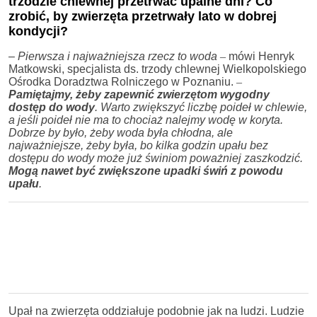
trzodzie chlewnej przetrwać upalne dni? Co
zrobić, by zwierzęta przetrwały lato w dobrej
kondycji?
–
Pierwsza i najważniejsza rzecz to woda
–
mówi Henryk
Matkowski, specjalista ds. trzody chlewnej Wielkopolskiego
Ośrodka Doradztwa Rolniczego w Poznaniu.
–
Pamiętajmy, żeby zapewnić zwierzętom wygodny
dostęp do wody
. Warto zwiększyć liczbę poideł w chlewie,
a jeśli poideł nie ma to chociaż nalejmy wodę w koryta.
Dobrze by było, żeby woda była chłodna, ale
najważniejsze, żeby była, bo kilka godzin upału bez
dostępu do wody może już świniom poważniej zaszkodzić.
Mogą nawet być zwiększone upadki świń z powodu
upału
.
Upał na zwierzęta oddziałuje podobnie jak na ludzi. Ludzie