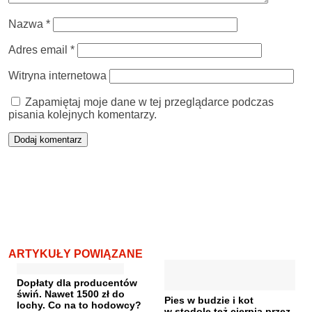
Nazwa
*
Adres email
*
Witryna internetowa
Zapamiętaj moje dane w tej przeglądarce podczas
pisania kolejnych komentarzy.
ARTYKUŁY POWIĄZANE
Dopłaty dla producentów
świń. Nawet 1500 zł do
Pies w budzie i kot
lochy. Co na to hodowcy?
w stodole też cierpią przez