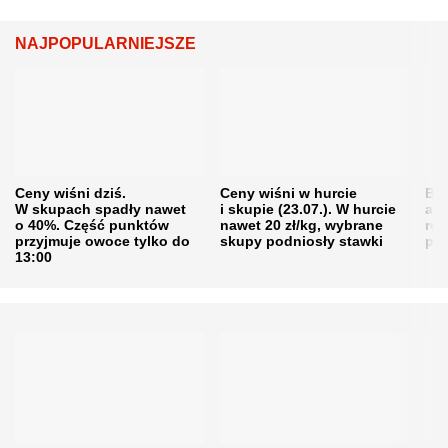
NAJPOPULARNIEJSZE
Ceny wiśni dziś.
Ceny wiśni w hurcie
Będ
W skupach spadły nawet
i skupie (23.07.). W hurcie
agr
o 40%. Część punktów
nawet 20 zł/kg, wybrane
rol
przyjmuje owoce tylko do
skupy podniosły stawki
pr
13:00