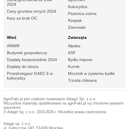
2024
Kukurydza
Ceny gruntów ornych 2024
Pszenica ozima
Kary za brak OC
Rzepak
Ziemniaki
Wieś
Zwierzęta
ARiMR
Alpaka
Budynek gospodarczy
ASF
Dopłaty bezpośrednie 2024
Bydło mięsne
Dopłaty do zboża
Kurnik
Przestrzegasz GAEC 6 w
Mocznik w żywieniu bydła
kukurydzy
Trzoda chlewna
AgroFakt.pl jest znakiem towarowym
Adagri Sp. z o.o.
Wszystkie materiały opublikowane na agroFakt.pl są chronione prawami
autorskimi
© Adagri Sp. z o.o. 2010-2026 r. Wszelkie prawa zastrzeżone.
Adagri sp. z o.o.
ul. Fabryczna 14D, 53-609 Wrocław