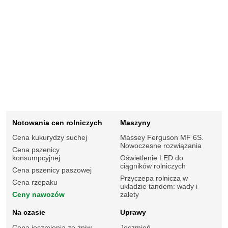
Notowania cen rolniczych
Maszyny
Cena kukurydzy suchej
Massey Ferguson MF 6S.
Nowoczesne rozwiązania
Cena pszenicy
konsumpcyjnej
Oświetlenie LED do
ciągników rolniczych
Cena pszenicy paszowej
Przyczepa rolnicza w
Cena rzepaku
układzie tandem: wady i
Ceny nawozów
zalety
Na czasie
Uprawy
Cena jęczmienia ze żniw
Jęczmień