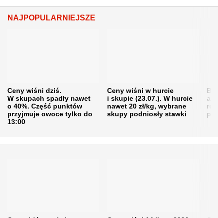
NAJPOPULARNIEJSZE
Ceny wiśni dziś.
Ceny wiśni w hurcie
Będ
W skupach spadły nawet
i skupie (23.07.). W hurcie
agr
o 40%. Część punktów
nawet 20 zł/kg, wybrane
rol
przyjmuje owoce tylko do
skupy podniosły stawki
pr
13:00