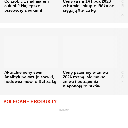
Co zrobić z nadmiarem
Ceny wiśni 14 lipca 2026
Cen
cukinii? Najlepsze
w hurcie i skupie. Różnice
Rol
przetwory z cukinii!
sięgają 9 zł za kg
„pe
obn
Aktualne ceny świń.
Ceny pszenicy w żniwa
Ce
Analityk pokazuje stawki,
2026 rosną, ale mokre
Sku
hodowca mówi o 3 zł za kg
żniwa i potrącenia
kon
niepokoją rolników
POLECANE PRODUKTY
REKLAMA