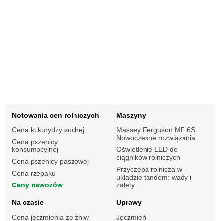
Notowania cen rolniczych
Maszyny
Cena kukurydzy suchej
Massey Ferguson MF 6S.
Nowoczesne rozwiązania
Cena pszenicy
konsumpcyjnej
Oświetlenie LED do
ciągników rolniczych
Cena pszenicy paszowej
Przyczepa rolnicza w
Cena rzepaku
układzie tandem: wady i
Ceny nawozów
zalety
Na czasie
Uprawy
Cena jęczmienia ze żniw
Jęczmień