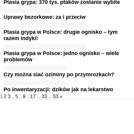
Ptasia grypa: 370 tys. ptaków zostanie wybite
Uprawy bezorkowe: za i przeciw
Ptasia grypa w Polsce: drugie ognisko – tym
razem indyki!
Ptasia grypa w Polsce: jedno ognisko – wiele
problemów
Czy można siać oziminy po przymrozkach?
Po inwentaryzacji: dzików jak na lekarstwo
1
2
3
..
5
..
9
..
17
...
33
...
53
»