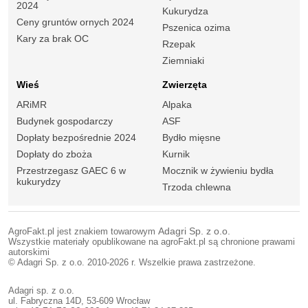
2024
Kukurydza
Ceny gruntów ornych 2024
Pszenica ozima
Kary za brak OC
Rzepak
Ziemniaki
Wieś
Zwierzęta
ARiMR
Alpaka
Budynek gospodarczy
ASF
Dopłaty bezpośrednie 2024
Bydło mięsne
Dopłaty do zboża
Kurnik
Przestrzegasz GAEC 6 w
Mocznik w żywieniu bydła
kukurydzy
Trzoda chlewna
AgroFakt.pl jest znakiem towarowym
Adagri Sp. z o.o.
Wszystkie materiały opublikowane na agroFakt.pl są chronione prawami
autorskimi
© Adagri Sp. z o.o. 2010-2026 r. Wszelkie prawa zastrzeżone.
Adagri sp. z o.o.
ul. Fabryczna 14D, 53-609 Wrocław