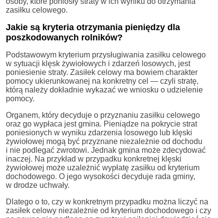
osoby, które poniosły straty w ich wyniku do otrzymania
zasiłku celowego.
Jakie są kryteria otrzymania pieniędzy dla
poszkodowanych rolników?
Podstawowym kryterium przysługiwania zasiłku celowego
w sytuacji klęsk żywiołowych i zdarzeń losowych, jest
poniesienie straty. Zasiłek celowy ma bowiem charakter
pomocy ukierunkowanej na konkretny cel — czyli stratę,
którą należy dokładnie wykazać we wniosku o udzielenie
pomocy.
Organem, który decyduje o przyznaniu zasiłku celowego
oraz go wypłaca jest gmina. Pieniądze na pokrycie strat
poniesionych w wyniku zdarzenia losowego lub klęski
żywiołowej mogą być przyznane niezależnie od dochodu
i nie podlegać zwrotowi. Jednak gmina może zdecydować
inaczej. Na przykład w przypadku konkretnej klęski
żywiołowej może uzależnić wypłatę zasiłku od kryterium
dochodowego. O jego wysokości decyduje rada gminy,
w drodze uchwały.
Dlatego o to, czy w konkretnym przypadku można liczyć na
zasiłek celowy niezależnie od kryterium dochodowego i czy