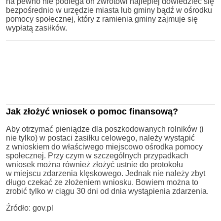
na pewno nie podlega on zwrotowi najlepiej dowiedzieć się
bezpośrednio w urzędzie miasta lub gminy bądź w ośrodku
pomocy społecznej, który z ramienia gminy zajmuje się
wypłatą zasiłków.
Jak złożyć wniosek o pomoc finansową?
Aby otrzymać pieniądze dla poszkodowanych rolników (i
nie tylko) w postaci zasiłku celowego, należy wystąpić
z wnioskiem do właściwego miejscowo ośrodka pomocy
społecznej. Przy czym w szczególnych przypadkach
wniosek można również złożyć ustnie do protokołu
w miejscu zdarzenia klęskowego. Jednak nie należy zbyt
długo czekać ze złożeniem wniosku. Bowiem można to
zrobić tylko w ciągu 30 dni od dnia wystąpienia zdarzenia.
Źródło: gov.pl