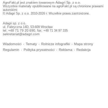
AgroFakt.pl jest znakiem towarowym
Adagri Sp. z o.o.
Wszystkie materiały opublikowane na agroFakt.pl są chronione prawami
autorskimi
© Adagri Sp. z o.o. 2010-2026 r. Wszelkie prawa zastrzeżone.
Adagri sp. z o.o.
ul. Fabryczna 14D, 53-609 Wrocław
tel.
+48 71 79 20 690
, fax. +48 71 34 97 335
sekretariat@adagri.com
Wiadomości
Tematy
Rolnicze infografiki
Mapa strony
Regulamin
Polityka prywatności
Reklama
Redakcja