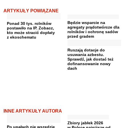
ARTYKUŁY POWIĄZANE
Będzie wsparcie na
Ponad 30 tys. rolników
agregaty prądotwórcze dla
postawiło na IP. Zobacz,
rolników i ochronę sadów
kto może stracić dopłaty
przed gradem
z ekoschematu
Ruszają dotacje do
usuwania azbestu.
Sprawdź, jak dostać też
dofinansowanie nowy
dach
INNE ARTYKUŁY AUTORA
Zbiory jabłek 2026
Po upałach nie wszędzie
w Polsce najniższe od