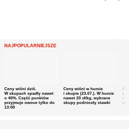
NAJPOPULARNIEJSZE
Ceny wiśni dziś.
Ceny wiśni w hurcie
Będ
W skupach spadły nawet
i skupie (23.07.). W hurcie
agr
o 40%. Część punktów
nawet 20 zł/kg, wybrane
rol
przyjmuje owoce tylko do
skupy podniosły stawki
pr
13:00