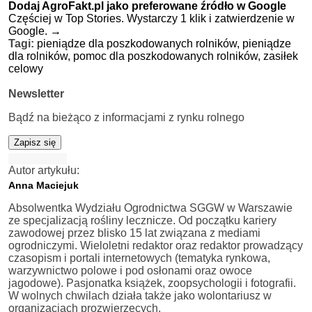
Dodaj AgroFakt.pl jako preferowane źródło w Google
Częściej w Top Stories. Wystarczy 1 klik i zatwierdzenie w
Google.
→
Tagi:
pieniądze dla poszkodowanych rolników,
pieniądze
dla rolników,
pomoc dla poszkodowanych rolników,
zasiłek
celowy
Newsletter
Bądź na bieżąco z informacjami z rynku rolnego
Zapisz się
Autor artykułu:
Anna Maciejuk
Absolwentka Wydziału Ogrodnictwa SGGW w Warszawie
ze specjalizacją rośliny lecznicze. Od początku kariery
zawodowej przez blisko 15 lat związana z mediami
ogrodniczymi. Wieloletni redaktor oraz redaktor prowadzący
czasopism i portali internetowych (tematyka rynkowa,
warzywnictwo polowe i pod osłonami oraz owoce
jagodowe). Pasjonatka książek, zoopsychologii i fotografii.
W wolnych chwilach działa także jako wolontariusz w
organizacjach prozwierzęcych.