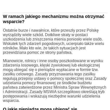
W ramach jakiego mechanizmu można otrzymać
wsparcie?
Ostatnie burze i nawałnice, które przeszły przez Polskę
wyrządziły wiele szkód. Dotkliwe straty w postaci
uszkodzenia lub zniszczenia mienia poniosło wiele osób.
Wskutek tych zdarzeń pogodowych, ucierpiało także wielu
rolników. Mało kto wie, że takich sytuacjach jest
przewidziana pomoc ze strony państwa.
Mianowicie, rolnicy i inne osoby poszkodowane w wyniku
zdarzenia losowego, klęski żywiołowej lub ekologicznej
mogą ubiegać się o pieniądze wypłacane w formie tzw.
zasiłku celowego. Zasady przyznawania tego zasiłku
regulują przepisy ustawy o pomocy społecznej oraz Zasady
udzielania pomocy finansowej ze środków budżetu
państwa zatwierdzone przez Ministra Spraw Wewnętrznych
i Administracji. Zasady MSWiA szczegółowo określają tryb
postępowania i wskazują niezbędne warunki udzielenia
wsparcia.
O jakie pieniądze mogą ubiegać się