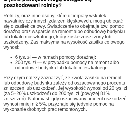
poszkodowani rolnicy?
Rolnicy, oraz inne osoby, które ucierpiały wskutek
nawałnicy czy innych zdarzeń klęskowych, mogą ubiegać
się o zasiłek celowy. Świadczenie to obejmuje tzw. pomoc
doraźną oraz wsparcie na remont albo odbudowę budynku
lub lokalu mieszkalnego, który został zniszczony lub
uszkodzony. Zaś maksymalna wysokość zasiłku celowego
wynosi:
6 tys. zł — w ramach pomocy doraźnej;
200 tys. zł — w przypadku pomocy na remont albo
odbudowę budynku lub lokalu mieszkalnego.
Przy czym należy zaznaczyć, że kwota zasiłku na remont
lub odbudowę budynku zależy od oszacowanego procentu
zniszczeń lub uszkodzeń. Jej wysokość wynosi od 20 tys. zł
(za 5–20% uszkodzeń) do 200 tys. zł (powyżej 81%
zniszczeń). Natomiast, gdy oszacowany procent uszkodzeń
wynosi mniej niż 5%, przyznaje się jedynie pomoc na
wykonanie drobnych prac remontowych.