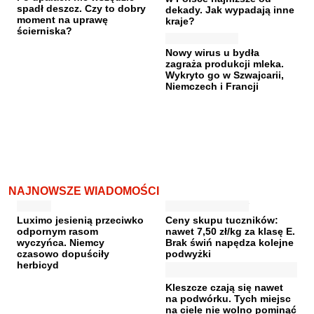
spadł deszcz. Czy to dobry
dekady. Jak wypadają inne
moment na uprawę
kraje?
ścierniska?
Nowy wirus u bydła
zagraża produkcji mleka.
Wykryto go w Szwajcarii,
Niemczech i Francji
NAJNOWSZE WIADOMOŚCI
Luximo jesienią przeciwko
Ceny skupu tuczników:
odpornym rasom
nawet 7,50 zł/kg za klasę E.
wyczyńca. Niemcy
Brak świń napędza kolejne
czasowo dopuściły
podwyżki
herbicyd
Kleszcze czają się nawet
na podwórku. Tych miejsc
na ciele nie wolno pominąć