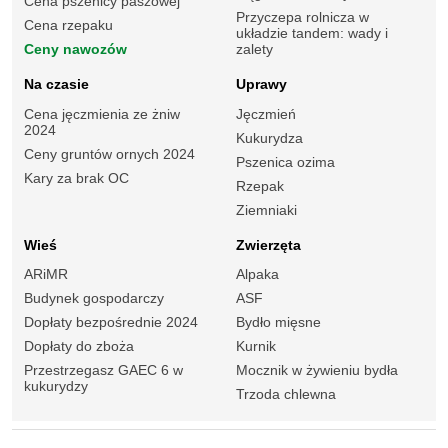
Cena pszenicy paszowej
Przyczepa rolnicza w
Cena rzepaku
układzie tandem: wady i
Ceny nawozów
zalety
Na czasie
Uprawy
Cena jęczmienia ze żniw
Jęczmień
2024
Kukurydza
Ceny gruntów ornych 2024
Pszenica ozima
Kary za brak OC
Rzepak
Ziemniaki
Wieś
Zwierzęta
ARiMR
Alpaka
Budynek gospodarczy
ASF
Dopłaty bezpośrednie 2024
Bydło mięsne
Dopłaty do zboża
Kurnik
Przestrzegasz GAEC 6 w
Mocznik w żywieniu bydła
kukurydzy
Trzoda chlewna