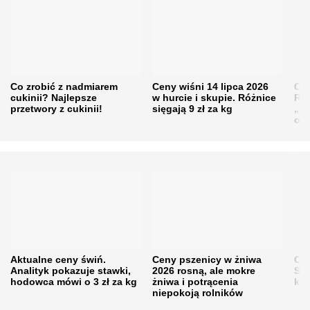
Co zrobić z nadmiarem
Ceny wiśni 14 lipca 2026
Cen
cukinii? Najlepsze
w hurcie i skupie. Różnice
Rol
przetwory z cukinii!
sięgają 9 zł za kg
„pe
obn
Aktualne ceny świń.
Ceny pszenicy w żniwa
Ce
Analityk pokazuje stawki,
2026 rosną, ale mokre
Sku
hodowca mówi o 3 zł za kg
żniwa i potrącenia
kon
niepokoją rolników