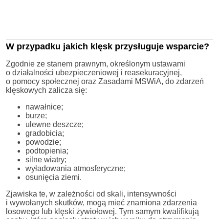
W przypadku jakich klęsk przysługuje wsparcie?
Zgodnie ze stanem prawnym, określonym ustawami
o działalności ubezpieczeniowej i reasekuracyjnej,
o pomocy społecznej oraz Zasadami MSWiA, do zdarzeń
klęskowych zalicza się:
nawałnice;
burze;
ulewne deszcze;
gradobicia;
powodzie;
podtopienia;
silne wiatry;
wyładowania atmosferyczne;
osunięcia ziemi.
Zjawiska te, w zależności od skali, intensywności
i wywołanych skutków, mogą mieć znamiona zdarzenia
losowego lub klęski żywiołowej. Tym samym kwalifikują