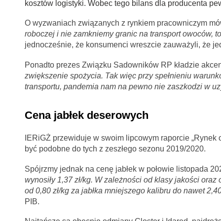
kosztów logistyki. Wobec tego bilans dla producenta pe
O wyzwaniach związanych z rynkiem pracowniczym mów
roboczej i nie zamkniemy granic na transport owoców, t
jednocześnie, że konsumenci wreszcie zauważyli, że je
Ponadto prezes Związku Sadowników RP kładzie akcent
zwiększenie spożycia. Tak więc przy spełnieniu warun
transportu, pandemia nam na pewno nie zaszkodzi w uzy
Cena jabłek deserowych
IERiGŻ przewiduje w swoim lipcowym raporcie „Rynek o
być podobne do tych z zeszłego sezonu 2019/2020.
Spójrzmy jednak na cenę jabłek w połowie listopada 202
wynosiły 1,37 zł/kg.
W zależności od klasy jakości oraz 
od 0,80 zł/kg za jabłka mniejszego kalibru do nawet 2,40
PIB.