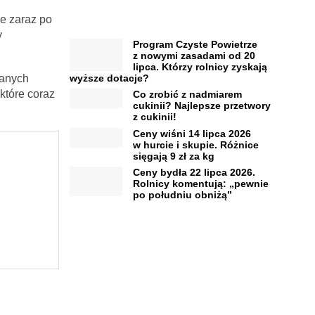
e zaraz po
y
Program Czyste Powietrze
z nowymi zasadami od 20
lipca. Którzy rolnicy zyskają
wyższe dotacje?
zanych
które coraz
Co zrobić z nadmiarem
cukinii? Najlepsze przetwory
z cukinii!
Ceny wiśni 14 lipca 2026
w hurcie i skupie. Różnice
sięgają 9 zł za kg
Ceny bydła 22 lipca 2026.
Rolnicy komentują: „pewnie
po południu obniżą”