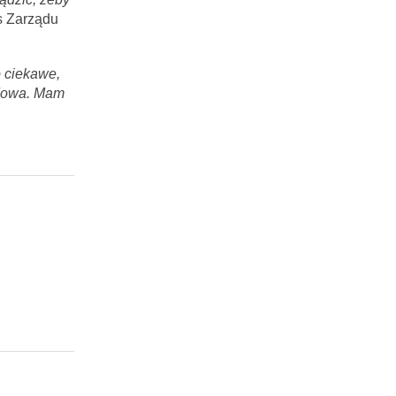
s Zarządu
 ciekawe,
dowa.
Mam