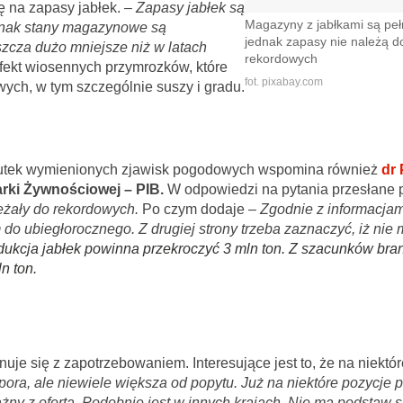
na zapasy jabłek. –
Zapasy jabłek są
Magazyny z jabłkami są peł
nak stany magazynowe są
jednak zapasy nie należą d
zcza dużo mniejsze niż w latach
rekordowych
fekt wiosennych przymrozków, które
fot. pixabay.com
wych, w tym szczególnie suszy i gradu.
kutek wymienionych zjawisk pogodowych wspomina również
dr 
rki Żywnościowej – PIB.
W odpowiedzi na pytania przesłane 
leżały do rekordowych.
Po czym dodaje –
Zgodnie z informacjam
do ubiegłorocznego. Z drugiej strony trzeba zaznaczyć, iż nie
dukcja jabłek powinna przekroczyć 3 mln ton. Z szacunków br
n ton.
uje się z zapotrzebowaniem. Interesujące jest to, że na niektó
pora, ale niewiele większa od popytu.
Już na niektóre pozycje 
żny z ofertą. Podobnie jest w innych krajach. Nie ma podstaw s