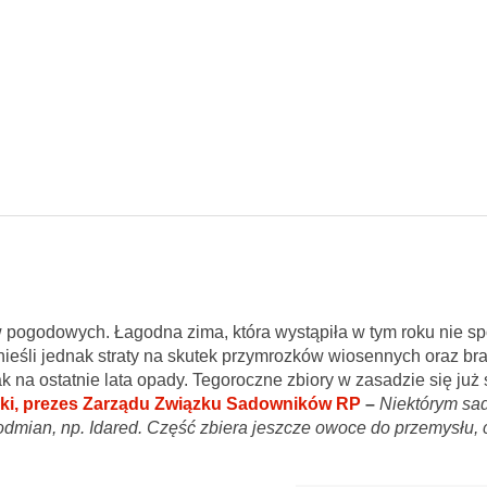
ów pogodowych. Łagodna zima, która wystąpiła w tym roku nie 
ieśli jednak straty na skutek przymrozków wiosennych oraz b
ak na ostatnie lata opady. Tegoroczne zbiory w zasadzie się już 
ski, prezes Zarządu Związku Sadowników RP
–
Niektórym s
mian, np. Idared. Część zbiera jeszcze owoce do przemysłu, cz