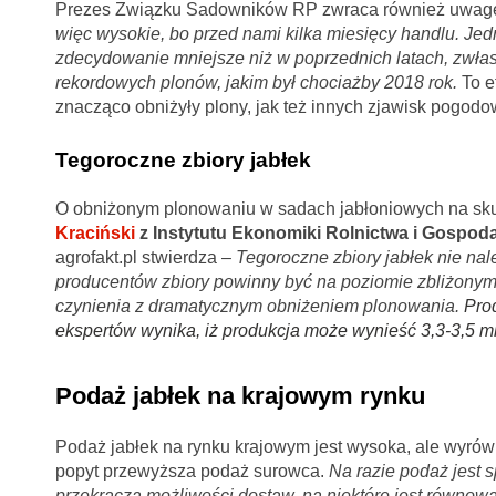
Prezes Związku Sadowników RP zwraca również uwagę 
więc wysokie, bo przed nami kilka miesięcy handlu.
Jed
zdecydowanie mniejsze niż w poprzednich latach, zwłas
rekordowych plonów, jakim był chociażby 2018 rok.
To e
znacząco obniżyły plony, jak też innych zjawisk pogodo
Tegoroczne zbiory jabłek
O obniżonym plonowaniu w sadach jabłoniowych na s
Kraciński
z Instytutu Ekonomiki Rolnictwa i Gospoda
agrofakt.pl stwierdza –
Tegoroczne zbiory jabłek nie na
producentów zbiory powinny być na poziomie zbliżonym 
czynienia z dramatycznym obniżeniem plonowania.
Pro
ekspertów wynika, iż produkcja może wynieść 3,3-3,5 ml
Podaż jabłek na krajowym rynku
Podaż jabłek na rynku krajowym jest wysoka, ale wyrówn
popyt przewyższa podaż surowca.
Na razie podaż jest s
przekracza możliwości dostaw, na niektóre jest równowa