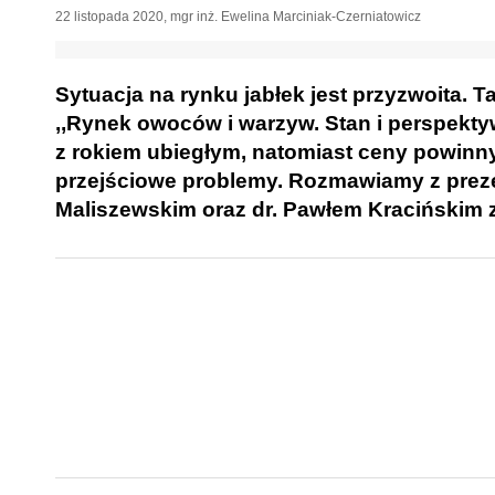
22 listopada 2020
,
mgr inż. Ewelina Marciniak-Czerniatowicz
Sytuacja na rynku jabłek jest przyzwoita. 
,,Rynek owoców i warzyw. Stan i perspekty
z rokiem ubiegłym, natomiast ceny powinn
przejściowe problemy. Rozmawiamy z pre
Maliszewskim oraz dr. Pawłem Kracińskim 