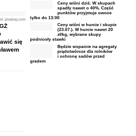
Ceny wiśni dziś. W skupach
spadły nawet o 40%. Część
punktów przyjmuje owoce
tylko do 13:00
fot. pixabay.com
Ceny wiśni w hurcie i skupie
iGŻ
(23.07.). W hurcie nawet 20
e
zł/kg, wybrane skupy
podniosły stawki
awić się
Będzie wsparcie na agregaty
osławem
prądotwórcze dla rolników
i ochronę sadów przed
gradem