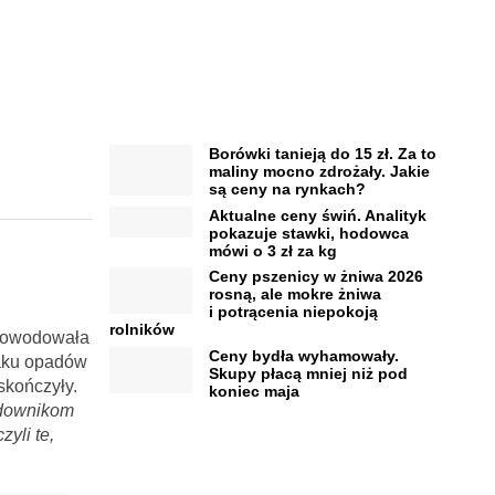
Borówki tanieją do 15 zł. Za to
maliny mocno zdrożały. Jakie
są ceny na rynkach?
Aktualne ceny świń. Analityk
pokazuje stawki, hodowca
mówi o 3 zł za kg
Ceny pszenicy w żniwa 2026
rosną, ale mokre żniwa
i potrącenia niepokoją
rolników
spowodowała
Ceny bydła wyhamowały.
raku opadów
Skupy płacą mniej niż pod
skończyły.
koniec maja
adownikom
yli te,