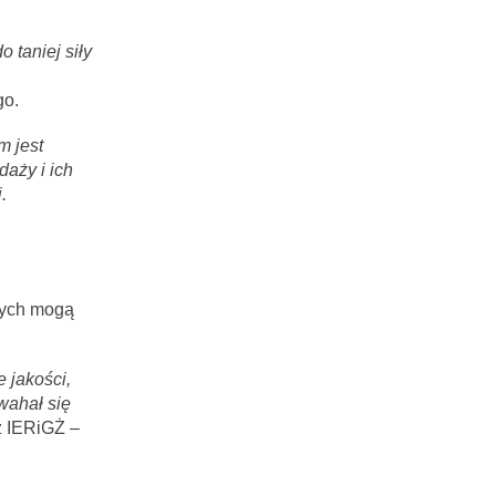
 taniej siły
go.
 jest
aży i ich
.
wych mogą
 jakości,
wahał się
z IERiGŻ –