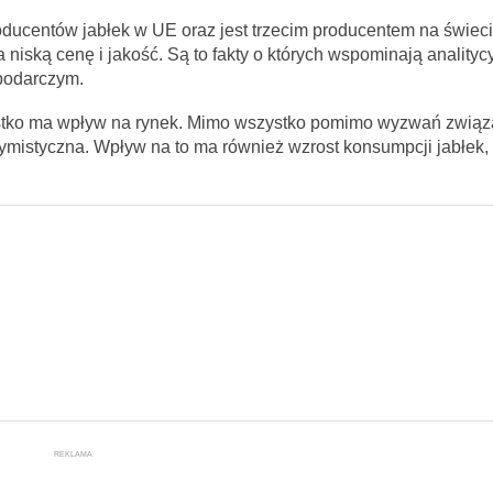
ucentów jabłek w UE oraz jest trzecim producentem na świeci
niską cenę i jakość. Są to fakty o których wspominają analityc
podarczym.
stko ma wpływ na rynek. Mimo wszystko pomimo wyzwań zwią
ymistyczna. Wpływ na to ma również wzrost konsumpcji jabłek, 
REKLAMA