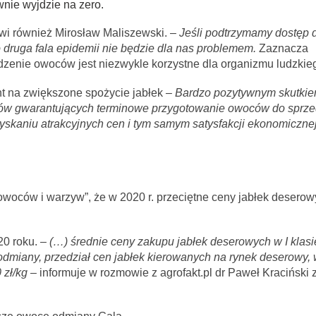
wnie wyjdzie na zero.
i również Mirosław Maliszewski. –
Jeśli podtrzymamy dostęp do
o druga fala epidemii nie będzie dla nas problemem.
Zaznacza
dzenie owoców jest niezwykle korzystne dla organizmu ludzkie
 na zwiększone spożycie jabłek
– Bardzo pozytywnym skutkiem
ków gwarantujących terminowe przygotowanie owoców do sprzed
skaniu atrakcyjnych cen i tym samym satysfakcji ekonomicznej
woców i warzyw”, że w 2020 r. przeciętne ceny jabłek desero
0 roku. –
(…) średnie ceny zakupu jabłek deserowych w I klasie
odmiany, przedział cen jabłek kierowanych na rynek deserowy, 
 zł/kg –
informuje w rozmowie z agrofakt.pl dr Paweł Kraciński 