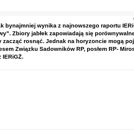
Tak bynajmniej wynika z najnowszego raportu IER
wy”. Zbiory jabłek zapowiadają się porównywaln
y zacząć rosnąć
.
Jednak na horyzoncie mogą poj
zesem Związku Sadowników RP, posłem RP- Mir
z IERiGŻ.