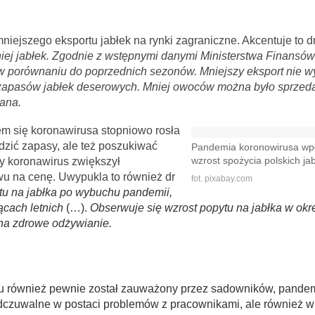
niejszego eksportu jabłek na rynki zagraniczne. Akcentuje to d
ej jabłek. Zgodnie z wstępnymi danymi Ministerstwa Finansó
zy w porównaniu do poprzednich sezonów. Mniejszy eksport nie w
zapasów jabłek deserowych. Mniej owoców można było sprzeda
wana.
m się koronawirusa stopniowo rosła
zić zapasy, ale też poszukiwać
Pandemia koronowirusa wpł
y koronawirus zwiększył
wzrost spożycia polskich ja
wu na cenę. Uwypukla to również dr
fot. pixabay.com
tu na jabłka po wybuchu pandemii,
cach letnich
(…).
Obserwuje się wzrost popytu na jabłka w okr
na zdrowe odżywianie.
niu również pewnie został zauważony przez sadowników, pandem
odczuwalne w postaci problemów z pracownikami, ale również 