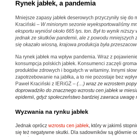
Rynek jabłek, a pandemia
Mniejsze zapasy jabłek deserowych przyczyniły się do m
Kraciński –
W minionym sezonie wyeksportowaliśmy mni
eksportu wyniósł około 665 tys. ton. Był to wynik niżs
jednak ze skutków pandemii, ale z powodu mniejszych 
się okazało wiosną, krajowa produkcja była przeszaco
Na rynek jabłek ma wpływ pandemia. Wraz z pojawienie
konsumpcja polskich jabłek. Konsumenci zaczęli gromad
produktów zdrowych i bogatych w witaminy. Innymi słow
zapotrzebowanie na jabłka, a to nie pozostaje bez wpły
Paweł Kraciński z IERiGŻ
–
(…) wraz ze wzrostem popy
doprowadziło do znacznego wzrostu cen jabłek w miesią
epidemii, gdyż społeczeństwo bardziej zawraca uwagę 
Wyzwania na rynku jabłek
Jednak oprócz
wzrostu cen jabłek
, który w jakimś stop
się też negatywne skutki. Dla sadowników są głównie 