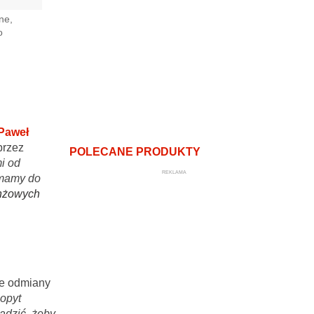
ne,
o
Paweł
przez
POLECANE PRODUKTY
i od
REKLAMA
 mamy do
anżowych
re odmiany
popyt
ądzić, żeby