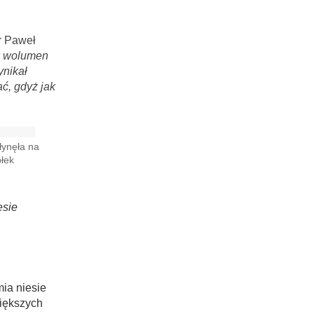
r Paweł
w wolumen
ynikał
ć, gdyż jak
ynęła na
błek
esie
ia niesie
większych