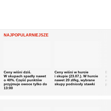
NAJPOPULARNIEJSZE
Ceny wiśni dziś.
Ceny wiśni w hurcie
Będ
W skupach spadły nawet
i skupie (23.07.). W hurcie
agr
o 40%. Część punktów
nawet 20 zł/kg, wybrane
rol
przyjmuje owoce tylko do
skupy podniosły stawki
pr
13:00