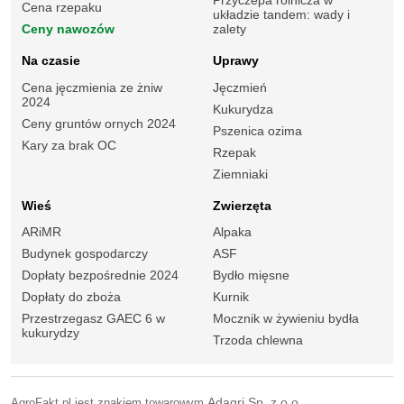
Przyczepa rolnicza w
Cena rzepaku
układzie tandem: wady i
Ceny nawozów
zalety
Na czasie
Uprawy
Cena jęczmienia ze żniw
Jęczmień
2024
Kukurydza
Ceny gruntów ornych 2024
Pszenica ozima
Kary za brak OC
Rzepak
Ziemniaki
Wieś
Zwierzęta
ARiMR
Alpaka
Budynek gospodarczy
ASF
Dopłaty bezpośrednie 2024
Bydło mięsne
Dopłaty do zboża
Kurnik
Przestrzegasz GAEC 6 w
Mocznik w żywieniu bydła
kukurydzy
Trzoda chlewna
AgroFakt.pl jest znakiem towarowym
Adagri Sp. z o.o.