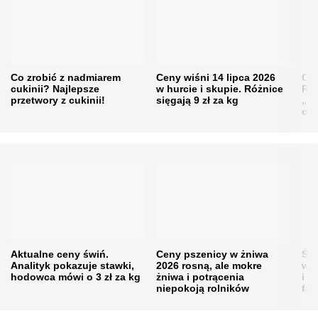
Co zrobić z nadmiarem
Ceny wiśni 14 lipca 2026
Cen
cukinii? Najlepsze
w hurcie i skupie. Różnice
Rol
przetwory z cukinii!
sięgają 9 zł za kg
„pe
obn
Aktualne ceny świń.
Ceny pszenicy w żniwa
Ści
Analityk pokazuje stawki,
2026 rosną, ale mokre
war
hodowca mówi o 3 zł za kg
żniwa i potrącenia
i w
niepokoją rolników
fał