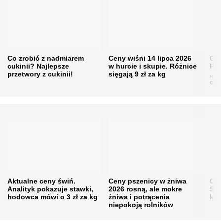
Co zrobić z nadmiarem
Ceny wiśni 14 lipca 2026
Cen
cukinii? Najlepsze
w hurcie i skupie. Różnice
Rol
przetwory z cukinii!
sięgają 9 zł za kg
„pe
obn
Aktualne ceny świń.
Ceny pszenicy w żniwa
Ce
Analityk pokazuje stawki,
2026 rosną, ale mokre
Sku
hodowca mówi o 3 zł za kg
żniwa i potrącenia
kon
niepokoją rolników