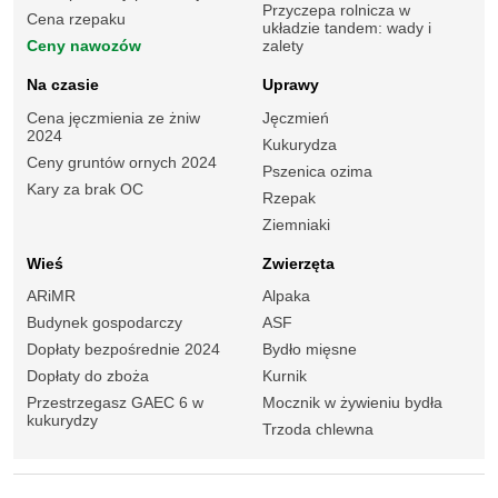
Przyczepa rolnicza w
Cena rzepaku
układzie tandem: wady i
Ceny nawozów
zalety
Na czasie
Uprawy
Cena jęczmienia ze żniw
Jęczmień
2024
Kukurydza
Ceny gruntów ornych 2024
Pszenica ozima
Kary za brak OC
Rzepak
Ziemniaki
Wieś
Zwierzęta
ARiMR
Alpaka
Budynek gospodarczy
ASF
Dopłaty bezpośrednie 2024
Bydło mięsne
Dopłaty do zboża
Kurnik
Przestrzegasz GAEC 6 w
Mocznik w żywieniu bydła
kukurydzy
Trzoda chlewna