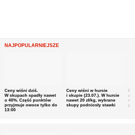
NAJPOPULARNIEJSZE
Ceny wiśni dziś.
Ceny wiśni w hurcie
Będ
W skupach spadły nawet
i skupie (23.07.). W hurcie
agr
o 40%. Część punktów
nawet 20 zł/kg, wybrane
rol
przyjmuje owoce tylko do
skupy podniosły stawki
pr
13:00