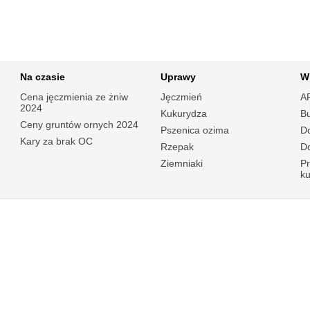
Na czasie
Uprawy
W
Cena jęczmienia ze żniw
Jęczmień
A
2024
Kukurydza
B
Ceny gruntów ornych 2024
Pszenica ozima
Do
Kary za brak OC
Rzepak
Do
Ziemniaki
P
k