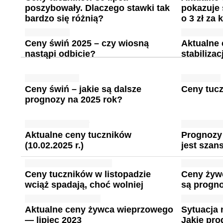
poszybowały. Dlaczego stawki tak
pokazuje
bardzo się różnią?
o 3 zł za 
Ceny świń 2025 – czy wiosną
Aktualne 
nastąpi odbicie?
stabiliza
Ceny świń – jakie są dalsze
Ceny tucz
prognozy na 2025 rok?
Aktualne ceny tuczników
Prognozy
(10.02.2025 r.)
jest szan
Ceny tuczników w listopadzie
Ceny żyw
wciąż spadają, choć wolniej
są progno
Aktualne ceny żywca wieprzowego
Sytuacja 
— lipiec 2023
Jakie pro