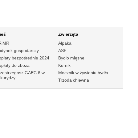
ieś
Zwierzęta
RiMR
Alpaka
udynek gospodarczy
ASF
płaty bezpośrednie 2024
Bydło mięsne
płaty do zboża
Kurnik
rzestrzegasz GAEC 6 w
Mocznik w żywieniu bydła
ukurydzy
Trzoda chlewna