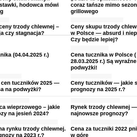
 stawki, hodowca mówi
coraz tańsze mimo sezo
kg
grillowego
ceny trzody chlewnej –
Ceny skupu trzody chlew
cja czy stagnacja?
w Polsce — absurd i nie
Czy będzie lepiej?
nika (04.04.2025 r.)
Cena tucznika w Polsce (
28.03.2025 r.) Są wyraźne
podwyżki!
 cen tuczników 2025 —
Ceny tuczników — jakie 
sa na podwyżki?
prognozy na 2025 r.?
ca wieprzowego – jakie
Rynek trzody chlewnej — 
zy na jesień 2024?
najnowsze prognozy?
na rynku trzody chlewnej.
Cena za tuczniki 2022 pni
gnozy na 2023 r.?
w górę