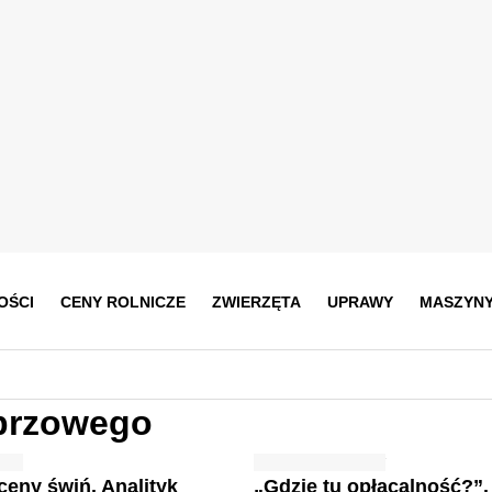
OŚCI
CENY ROLNICZE
ZWIERZĘTA
UPRAWY
MASZYN
przowego
ceny świń. Analityk
„Gdzie tu opłacalność?”.