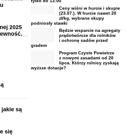
tylko do 13:00
nu
Ceny wiśni w hurcie i skupie
(23.07.). W hurcie nawet 20
zł/kg, wybrane skupy
podniosły stawki
nej 2025
Będzie wsparcie na agregaty
pewność.
prądotwórcze dla rolników
i ochronę sadów przed
gradem
Program Czyste Powietrze
z nowymi zasadami od 20
lipca. Którzy rolnicy zyskają
wyższe dotacje?
są
jakie są
e się