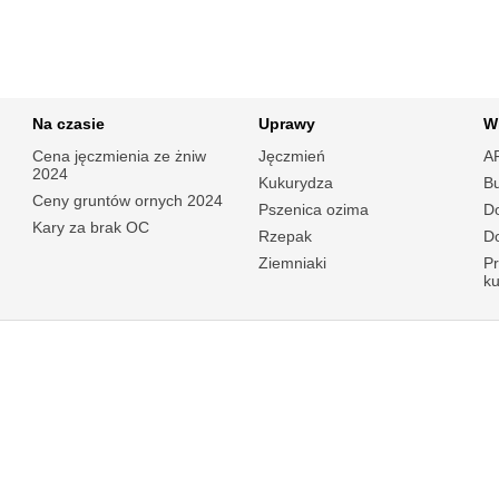
Na czasie
Uprawy
W
Cena jęczmienia ze żniw
Jęczmień
A
2024
Kukurydza
B
Ceny gruntów ornych 2024
Pszenica ozima
Do
Kary za brak OC
Rzepak
Do
Ziemniaki
P
k