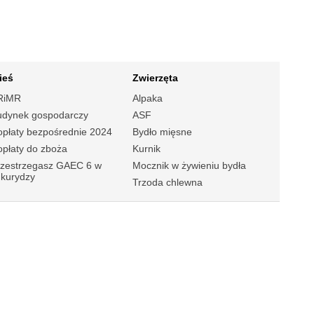
ieś
Zwierzęta
RiMR
Alpaka
udynek gospodarczy
ASF
płaty bezpośrednie 2024
Bydło mięsne
płaty do zboża
Kurnik
rzestrzegasz GAEC 6 w
Mocznik w żywieniu bydła
ukurydzy
Trzoda chlewna