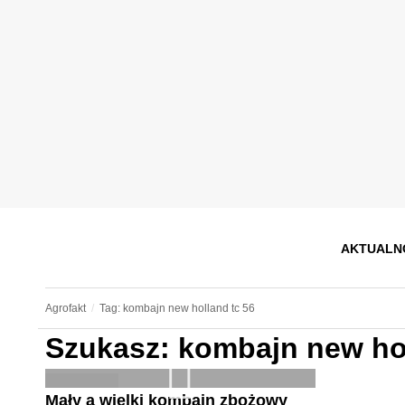
AKTUALN
Agrofakt
Tag: kombajn new holland tc 56
Szukasz: kombajn new hol
Mały a wielki kombajn zbożowy