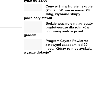
tylko do 13:00
Ceny wiśni w hurcie i skupie
(23.07.). W hurcie nawet 20
zł/kg, wybrane skupy
podniosły stawki
Będzie wsparcie na agregaty
prądotwórcze dla rolników
i ochronę sadów przed
gradem
Program Czyste Powietrze
z nowymi zasadami od 20
lipca. Którzy rolnicy zyskają
wyższe dotacje?