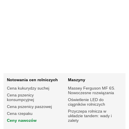
Notowania cen rolniczych
Maszyny
Cena kukurydzy suchej
Massey Ferguson MF 6S.
Nowoczesne rozwiązania
Cena pszenicy
konsumpcyjnej
Oświetlenie LED do
ciągników rolniczych
Cena pszenicy paszowej
Przyczepa rolnicza w
Cena rzepaku
układzie tandem: wady i
Ceny nawozów
zalety