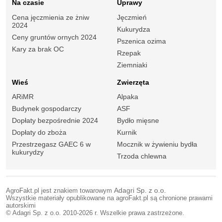
Na czasie
Uprawy
Cena jęczmienia ze żniw
Jęczmień
2024
Kukurydza
Ceny gruntów ornych 2024
Pszenica ozima
Kary za brak OC
Rzepak
Ziemniaki
Wieś
Zwierzęta
ARiMR
Alpaka
Budynek gospodarczy
ASF
Dopłaty bezpośrednie 2024
Bydło mięsne
Dopłaty do zboża
Kurnik
Przestrzegasz GAEC 6 w
Mocznik w żywieniu bydła
kukurydzy
Trzoda chlewna
AgroFakt.pl jest znakiem towarowym
Adagri Sp. z o.o.
Wszystkie materiały opublikowane na agroFakt.pl są chronione prawami
autorskimi
© Adagri Sp. z o.o. 2010-2026 r. Wszelkie prawa zastrzeżone.