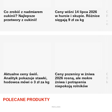
Co zrobić z nadmiarem
Ceny wiśni 14 lipca 2026
Cen
cukinii? Najlepsze
w hurcie i skupie. Różnice
Rol
przetwory z cukinii!
sięgają 9 zł za kg
„pe
obn
Aktualne ceny świń.
Ceny pszenicy w żniwa
Ce
Analityk pokazuje stawki,
2026 rosną, ale mokre
Sku
hodowca mówi o 3 zł za kg
żniwa i potrącenia
kon
niepokoją rolników
POLECANE PRODUKTY
REKLAMA