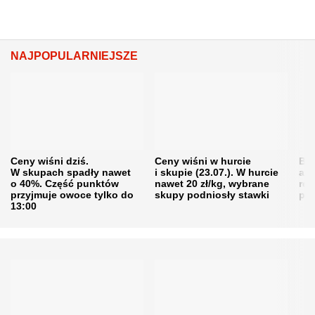
NAJPOPULARNIEJSZE
Ceny wiśni dziś.
Ceny wiśni w hurcie
Będ
W skupach spadły nawet
i skupie (23.07.). W hurcie
agr
o 40%. Część punktów
nawet 20 zł/kg, wybrane
rol
przyjmuje owoce tylko do
skupy podniosły stawki
pr
13:00