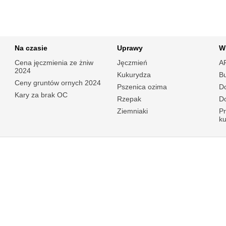
Na czasie
Uprawy
W
Cena jęczmienia ze żniw
Jęczmień
A
2024
Kukurydza
B
Ceny gruntów ornych 2024
Pszenica ozima
Do
Kary za brak OC
Rzepak
Do
Ziemniaki
P
k