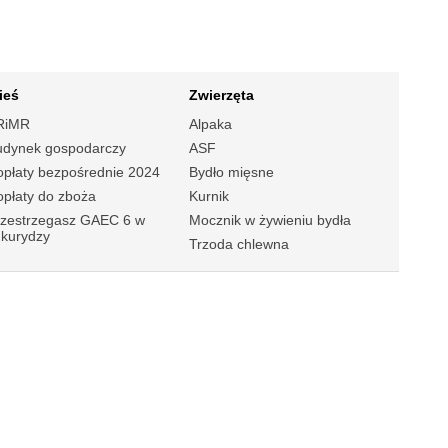
ieś
Zwierzęta
RiMR
Alpaka
udynek gospodarczy
ASF
płaty bezpośrednie 2024
Bydło mięsne
płaty do zboża
Kurnik
rzestrzegasz GAEC 6 w
Mocznik w żywieniu bydła
ukurydzy
Trzoda chlewna