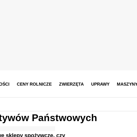
OŚCI
CENY ROLNICZE
ZWIERZĘTA
UPRAWY
MASZYN
Aktywów Państwowych
e sklepy spożywcze, czy