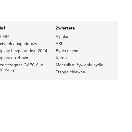
ieś
Zwierzęta
RiMR
Alpaka
udynek gospodarczy
ASF
płaty bezpośrednie 2024
Bydło mięsne
płaty do zboża
Kurnik
rzestrzegasz GAEC 6 w
Mocznik w żywieniu bydła
ukurydzy
Trzoda chlewna