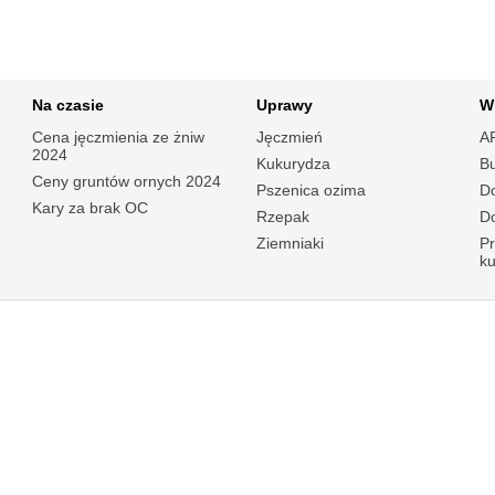
Na czasie
Uprawy
W
Cena jęczmienia ze żniw
Jęczmień
A
2024
Kukurydza
B
Ceny gruntów ornych 2024
Pszenica ozima
Do
Kary za brak OC
Rzepak
Do
Ziemniaki
P
k