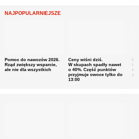
NAJPOPULARNIEJSZE
Pomoc do nawozów 2026.
Ceny wiśni dziś.
Cen
Rząd zwiększy wsparcie,
W skupach spadły nawet
i s
ale nie dla wszystkich
o 40%. Część punktów
naw
przyjmuje owoce tylko do
sku
13:00