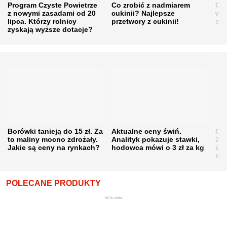
Program Czyste Powietrze
Co zrobić z nadmiarem
Cen
z nowymi zasadami od 20
cukinii? Najlepsze
w h
lipca. Którzy rolnicy
przetwory z cukinii!
się
zyskają wyższe dotacje?
Borówki tanieją do 15 zł. Za
Aktualne ceny świń.
Cen
to maliny mocno zdrożały.
Analityk pokazuje stawki,
202
Jakie są ceny na rynkach?
hodowca mówi o 3 zł za kg
żni
nie
POLECANE PRODUKTY
REKLAMA