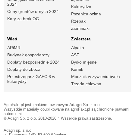
2024
Kukurydza
Ceny gruntów ornych 2024
Pszenica ozima
Kary za brak OC
Rzepak
Ziemniaki
Wieś
Zwierzęta
ARiMR
Alpaka
Budynek gospodarczy
ASF
Dopłaty bezpośrednie 2024
Bydło mięsne
Dopłaty do zboża
Kurnik
Przestrzegasz GAEC 6 w
Mocznik w żywieniu bydła
kukurydzy
Trzoda chlewna
AgroFakt.pl jest znakiem towarowym
Adagri Sp. z o.o.
Wszystkie materiały opublikowane na agroFakt.pl są chronione prawami
autorskimi
© Adagri Sp. z o.o. 2010-2026 r. Wszelkie prawa zastrzeżone.
Adagri sp. z o.o.
ul. Fabryczna 14D, 53-609 Wrocław