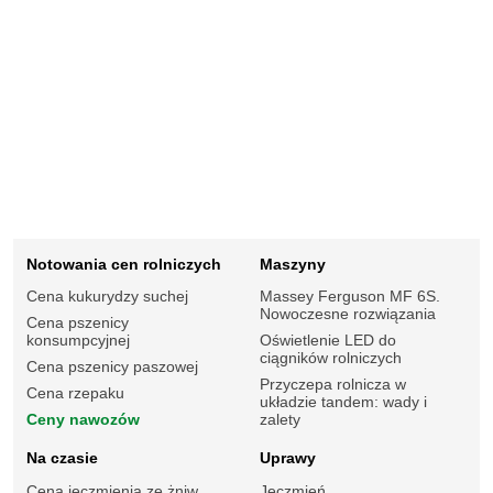
Notowania cen rolniczych
Maszyny
Cena kukurydzy suchej
Massey Ferguson MF 6S.
Nowoczesne rozwiązania
Cena pszenicy
konsumpcyjnej
Oświetlenie LED do
ciągników rolniczych
Cena pszenicy paszowej
Przyczepa rolnicza w
Cena rzepaku
układzie tandem: wady i
Ceny nawozów
zalety
Na czasie
Uprawy
Cena jęczmienia ze żniw
Jęczmień