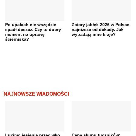
Po upałach nie wszędzie
Zbiory jabłek 2026 w Polsce
spadł deszcz. Czy to dobry
najniższe od dekady. Jak
moment na uprawę
wypadają inne kraje?
ścierniska?
NAJNOWSZE WIADOMOŚCI
Luximo jesienią przeciwko
Ceny skupu tuczników: