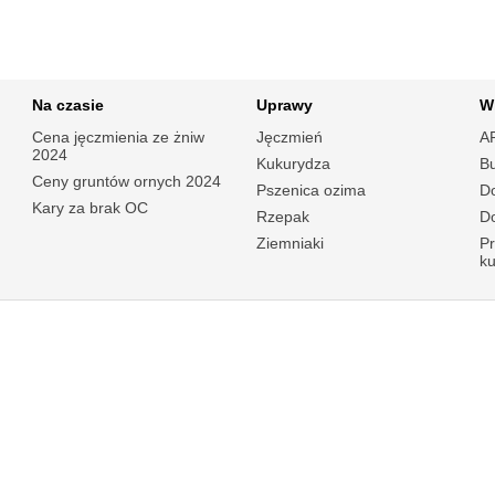
Na czasie
Uprawy
W
Cena jęczmienia ze żniw
Jęczmień
A
2024
Kukurydza
B
Ceny gruntów ornych 2024
Pszenica ozima
Do
Kary za brak OC
Rzepak
Do
Ziemniaki
P
k