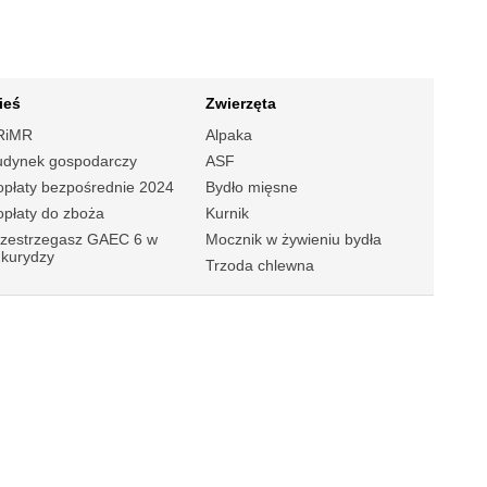
ieś
Zwierzęta
RiMR
Alpaka
udynek gospodarczy
ASF
płaty bezpośrednie 2024
Bydło mięsne
płaty do zboża
Kurnik
rzestrzegasz GAEC 6 w
Mocznik w żywieniu bydła
ukurydzy
Trzoda chlewna