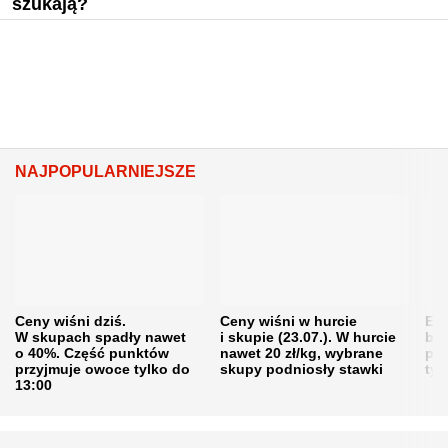
szukają?
NAJPOPULARNIEJSZE
Ceny wiśni dziś.
Ceny wiśni w hurcie
Eme
W skupach spadły nawet
i skupie (23.07.). W hurcie
bę
o 40%. Część punktów
nawet 20 zł/kg, wybrane
pra
przyjmuje owoce tylko do
skupy podniosły stawki
tys
13:00