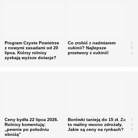
Program Czyste Powietrze
Co zrobić z nadmiarem
Cen
z nowymi zasadami od 20
cukinii? Najlepsze
Naw
lipca. Którzy rolnicy
przetwory z cukinii!
mi
zyskają wyższe dotacje?
Ceny bydła 22 lipca 2026.
Borówki tanieją do 15 zł. Za
Akt
Rolnicy komentują:
to maliny mocno zdrożały.
Ana
„pewnie po południu
Jakie są ceny na rynkach?
hod
obniżą”