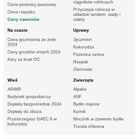
ciągników rolniczych
Cena pszenicy paszowej
Przyczepa rolnicza w
Cena rzepaku
układzie tandem: wady i
Ceny nawozów
zalety
Na czasie
Uprawy
Cena jęczmienia ze żniw
Jęczmień
2024
Kukurydza
Ceny gruntów ornych 2024
Pszenica ozima
Kary za brak OC
Rzepak
Ziemniaki
Wieś
Zwierzęta
ARiMR
Alpaka
Budynek gospodarczy
ASF
Dopłaty bezpośrednie 2024
Bydło mięsne
Dopłaty do zboża
Kurnik
Przestrzegasz GAEC 6 w
Mocznik w żywieniu bydła
kukurydzy
Trzoda chlewna