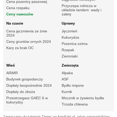
Cena pszenicy paszowej
Przyczepa rolnicza w
Cena rzepaku
układzie tandem: wady i
Ceny nawozów
zalety
Na czasie
Uprawy
Cena jęczmienia ze żniw
Jęczmień
2024
Kukurydza
Ceny gruntów ornych 2024
Pszenica ozima
Kary za brak OC
Rzepak
Ziemniaki
Wieś
Zwierzęta
ARiMR
Alpaka
Budynek gospodarczy
ASF
Dopłaty bezpośrednie 2024
Bydło mięsne
Dopłaty do zboża
Kurnik
Przestrzegasz GAEC 6 w
Mocznik w żywieniu bydła
kukurydzy
Trzoda chlewna
Zapraszamy do kategorii 'Owies' na AgroFakt.pl, gdzie zgromadziliśmy