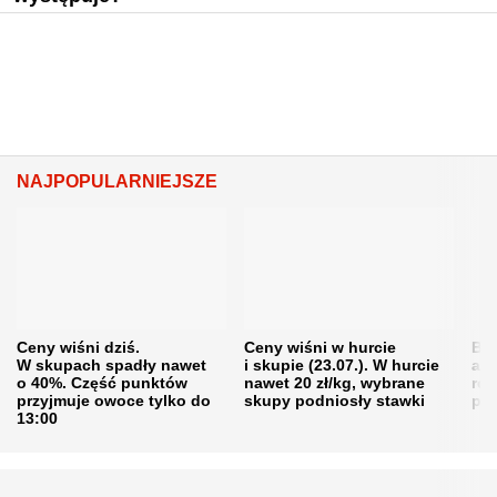
NAJPOPULARNIEJSZE
Ceny wiśni dziś.
Ceny wiśni w hurcie
Będ
W skupach spadły nawet
i skupie (23.07.). W hurcie
agr
o 40%. Część punktów
nawet 20 zł/kg, wybrane
rol
przyjmuje owoce tylko do
skupy podniosły stawki
pr
13:00