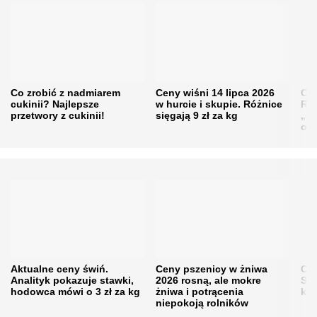
Co zrobić z nadmiarem
Ceny wiśni 14 lipca 2026
Cen
cukinii? Najlepsze
w hurcie i skupie. Różnice
Rol
przetwory z cukinii!
sięgają 9 zł za kg
„pe
obn
Aktualne ceny świń.
Ceny pszenicy w żniwa
Ce
Analityk pokazuje stawki,
2026 rosną, ale mokre
Sku
hodowca mówi o 3 zł za kg
żniwa i potrącenia
kon
niepokoją rolników