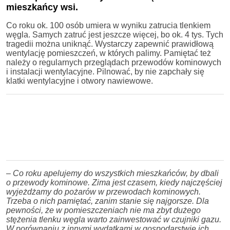
mieszkańcy wsi.
Co roku ok. 100 osób umiera w wyniku zatrucia tlenkiem
węgla. Samych zatruć jest jeszcze więcej, bo ok. 4 tys. Tych
tragedii można uniknąć. Wystarczy zapewnić prawidłową
wentylację pomieszczeń, w których palimy. Pamiętać też
należy o regularnych przeglądach przewodów kominowych
i instalacji wentylacyjne. Pilnować, by nie zapchały się
klatki wentylacyjne i otwory nawiewowe.
– Co roku apelujemy do wszystkich mieszkańców, by dbali
o przewody kominowe. Zima jest czasem, kiedy najczęściej
wyjeżdżamy do pożarów w przewodach kominowych.
Trzeba o nich pamiętać, zanim stanie się najgorsze. Dla
pewności, że w pomieszczeniach nie ma zbyt dużego
stężenia tlenku węgla warto zainwestować w czujniki gazu.
W porównaniu z innymi wydatkami w gospodarstwie ich