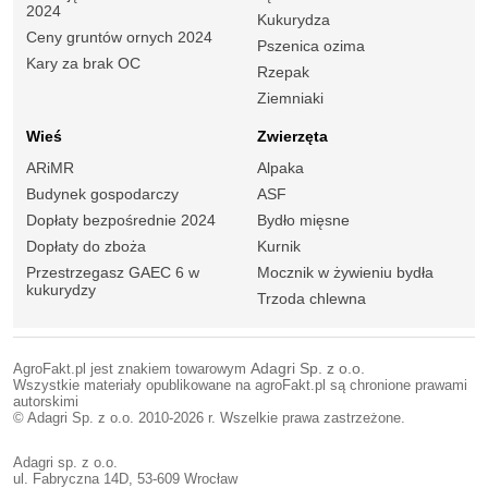
2024
Kukurydza
Ceny gruntów ornych 2024
Pszenica ozima
Kary za brak OC
Rzepak
Ziemniaki
Wieś
Zwierzęta
ARiMR
Alpaka
Budynek gospodarczy
ASF
Dopłaty bezpośrednie 2024
Bydło mięsne
Dopłaty do zboża
Kurnik
Przestrzegasz GAEC 6 w
Mocznik w żywieniu bydła
kukurydzy
Trzoda chlewna
AgroFakt.pl jest znakiem towarowym
Adagri Sp. z o.o.
Wszystkie materiały opublikowane na agroFakt.pl są chronione prawami
autorskimi
© Adagri Sp. z o.o. 2010-2026 r. Wszelkie prawa zastrzeżone.
Adagri sp. z o.o.
ul. Fabryczna 14D, 53-609 Wrocław