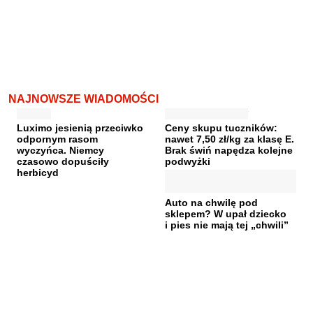
NAJNOWSZE WIADOMOŚCI
Luximo jesienią przeciwko
Ceny skupu tuczników:
odpornym rasom
nawet 7,50 zł/kg za klasę E.
wyczyńca. Niemcy
Brak świń napędza kolejne
czasowo dopuściły
podwyżki
herbicyd
Auto na chwilę pod
sklepem? W upał dziecko
i pies nie mają tej „chwili”