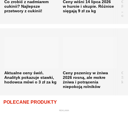
Co zrobić z nadmiarem
Ceny wiśni 14 lipca 2026
Cen
cukinii? Najlepsze
w hurcie i skupie. Różnice
Rol
przetwory z cukinii!
sięgają 9 zł za kg
„pe
obn
Aktualne ceny świń.
Ceny pszenicy w żniwa
Ce
Analityk pokazuje stawki,
2026 rosną, ale mokre
Sku
hodowca mówi o 3 zł za kg
żniwa i potrącenia
kon
niepokoją rolników
POLECANE PRODUKTY
REKLAMA