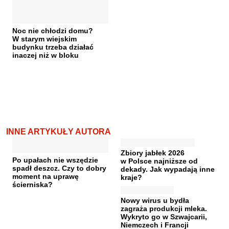
Noc nie chłodzi domu?
W starym wiejskim
budynku trzeba działać
inaczej niż w bloku
INNE ARTYKUŁY AUTORA
Zbiory jabłek 2026
Po upałach nie wszędzie
w Polsce najniższe od
spadł deszcz. Czy to dobry
dekady. Jak wypadają inne
moment na uprawę
kraje?
ścierniska?
Nowy wirus u bydła
zagraża produkcji mleka.
Wykryto go w Szwajcarii,
Niemczech i Francji