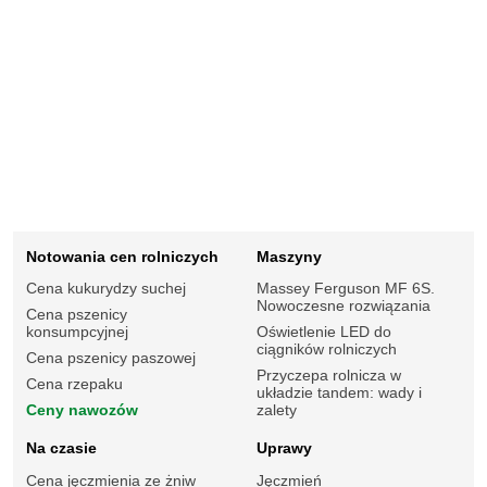
Notowania cen rolniczych
Maszyny
Cena kukurydzy suchej
Massey Ferguson MF 6S.
Nowoczesne rozwiązania
Cena pszenicy
konsumpcyjnej
Oświetlenie LED do
ciągników rolniczych
Cena pszenicy paszowej
Przyczepa rolnicza w
Cena rzepaku
układzie tandem: wady i
Ceny nawozów
zalety
Na czasie
Uprawy
Cena jęczmienia ze żniw
Jęczmień