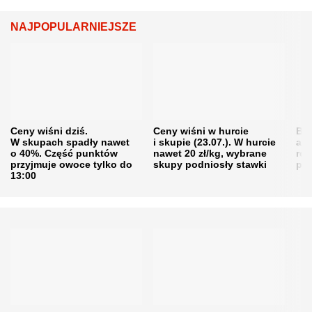
NAJPOPULARNIEJSZE
Ceny wiśni dziś.
Ceny wiśni w hurcie
Będ
W skupach spadły nawet
i skupie (23.07.). W hurcie
agr
o 40%. Część punktów
nawet 20 zł/kg, wybrane
rol
przyjmuje owoce tylko do
skupy podniosły stawki
pr
13:00