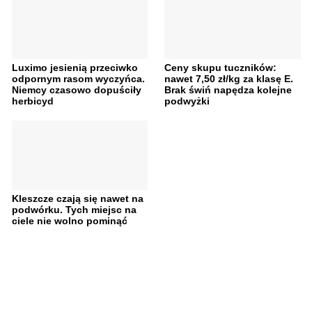
Luximo jesienią przeciwko
Ceny skupu tuczników:
odpornym rasom wyczyńca.
nawet 7,50 zł/kg za klasę E.
Niemcy czasowo dopuściły
Brak świń napędza kolejne
herbicyd
podwyżki
Kleszcze czają się nawet na
podwórku. Tych miejsc na
ciele nie wolno pominąć