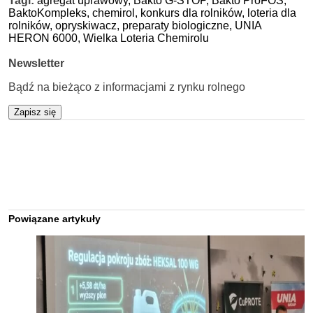
Tagi:
agregat uprawowy,
Bakto G-STOP,
Bakto ProFOS,
BaktoKompleks,
chemirol,
konkurs dla rolników,
loteria dla
rolników,
opryskiwacz,
preparaty biologiczne,
UNIA
HERON 6000,
Wielka Loteria Chemirolu
Newsletter
Bądź na bieżąco z informacjami z rynku rolnego
Zapisz się
Powiązane artykuły