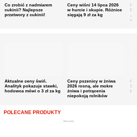
Co zrobić z nadmiarem
Ceny wiśni 14 lipca 2026
Cen
cukinii? Najlepsze
w hurcie i skupie. Różnice
Rol
przetwory z cukinii!
sięgają 9 zł za kg
„pe
obn
Aktualne ceny świń.
Ceny pszenicy w żniwa
Ce
Analityk pokazuje stawki,
2026 rosną, ale mokre
Sku
hodowca mówi o 3 zł za kg
żniwa i potrącenia
kon
niepokoją rolników
POLECANE PRODUKTY
REKLAMA