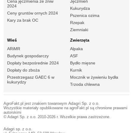
Cena jęczmienia ze żniw
Jęczmień
2024
Kukurydza
Ceny gruntów ornych 2024
Pszenica ozima
Kary za brak OC
Rzepak
Ziemniaki
Wieś
Zwierzęta
ARiMR
Alpaka
Budynek gospodarczy
ASF
Dopłaty bezpośrednie 2024
Bydło mięsne
Dopłaty do zboża
Kurnik
Przestrzegasz GAEC 6 w
Mocznik w żywieniu bydła
kukurydzy
Trzoda chlewna
AgroFakt.pl jest znakiem towarowym
Adagri Sp. z o.o.
Wszystkie materiały opublikowane na agroFakt.pl są chronione prawami
autorskimi
© Adagri Sp. z o.o. 2010-2026 r. Wszelkie prawa zastrzeżone.
Adagri sp. z o.o.