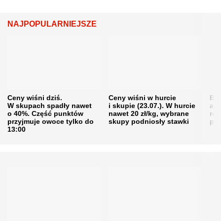
NAJPOPULARNIEJSZE
Ceny wiśni dziś.
Ceny wiśni w hurcie
Będ
W skupach spadły nawet
i skupie (23.07.). W hurcie
agr
o 40%. Część punktów
nawet 20 zł/kg, wybrane
rol
przyjmuje owoce tylko do
skupy podniosły stawki
pr
13:00