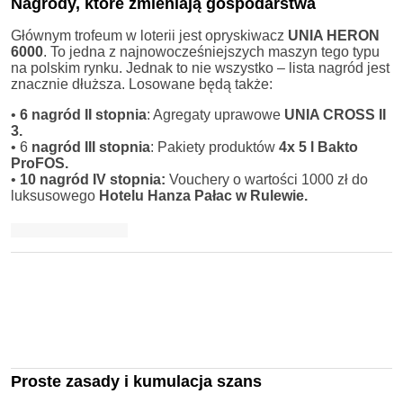
Nagrody, które zmieniają gospodarstwa
Głównym trofeum w loterii jest opryskiwacz
UNIA HERON
6000
. To jedna z najnowocześniejszych maszyn tego typu
na polskim rynku. Jednak to nie wszystko – lista nagród jest
znacznie dłuższa. Losowane będą także:
•
6 nagród II stopnia
: Agregaty uprawowe
UNIA CROSS II
3.
• 6
nagród III stopnia
: Pakiety produktów
4x 5 l Bakto
ProFOS.
•
10 nagród IV stopnia:
Vouchery o wartości 1000 zł do
luksusowego
Hotelu Hanza Pałac w Rulewie.
Proste zasady i kumulacja szans