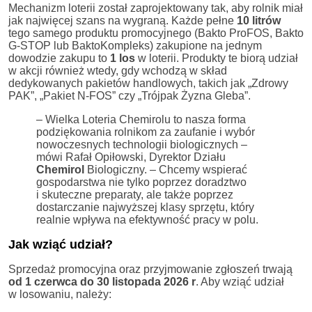
Mechanizm loterii został zaprojektowany tak, aby rolnik miał
jak najwięcej szans na wygraną. Każde pełne
10 litrów
tego samego produktu promocyjnego (Bakto ProFOS, Bakto
G-STOP lub BaktoKompleks) zakupione na jednym
dowodzie zakupu to
1 los
w loterii. Produkty te biorą udział
w akcji również wtedy, gdy wchodzą w skład
dedykowanych pakietów handlowych, takich jak „Zdrowy
PAK”, „Pakiet N-FOS” czy „Trójpak Żyzna Gleba”.
– Wielka Loteria Chemirolu to nasza forma
podziękowania rolnikom za zaufanie i wybór
nowoczesnych technologii biologicznych –
mówi Rafał Opiłowski, Dyrektor Działu
Chemirol
Biologiczny. – Chcemy wspierać
gospodarstwa nie tylko poprzez doradztwo
i skuteczne preparaty, ale także poprzez
dostarczanie najwyższej klasy sprzętu, który
realnie wpływa na efektywność pracy w polu.
Jak wziąć udział?
Sprzedaż promocyjna oraz przyjmowanie zgłoszeń trwają
od 1 czerwca do 30 listopada 2026 r
. Aby wziąć udział
w losowaniu, należy: