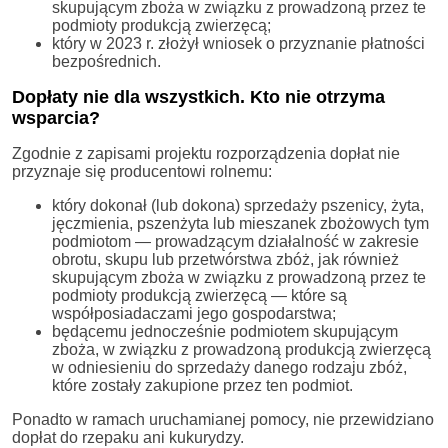
skupującym zboża w związku z prowadzoną przez te
podmioty produkcją zwierzęcą;
który w 2023 r. złożył wniosek o przyznanie płatności
bezpośrednich.
Dopłaty nie dla wszystkich. Kto nie otrzyma
wsparcia?
Zgodnie z zapisami projektu rozporządzenia dopłat nie
przyznaje się producentowi rolnemu:
który dokonał (lub dokona) sprzedaży pszenicy, żyta,
jęczmienia, pszenżyta lub mieszanek zbożowych tym
podmiotom — prowadzącym działalność w zakresie
obrotu, skupu lub przetwórstwa zbóż, jak również
skupującym zboża w związku z prowadzoną przez te
podmioty produkcją zwierzęcą — które są
współposiadaczami jego gospodarstwa;
będącemu jednocześnie podmiotem skupującym
zboża, w związku z prowadzoną produkcją zwierzęcą
w odniesieniu do sprzedaży danego rodzaju zbóż,
które zostały zakupione przez ten podmiot.
Ponadto w ramach uruchamianej pomocy, nie przewidziano
dopłat do rzepaku ani kukurydzy.