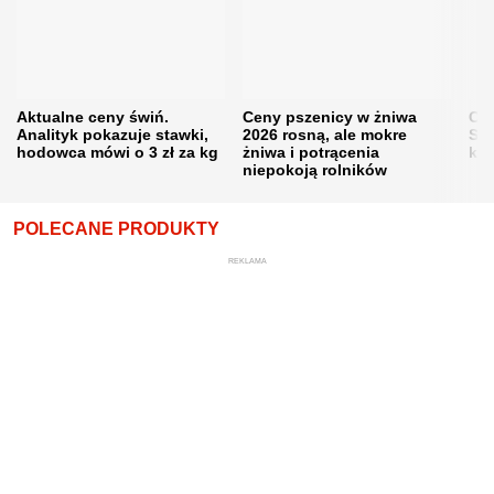
Aktualne ceny świń.
Ceny pszenicy w żniwa
Ce
Analityk pokazuje stawki,
2026 rosną, ale mokre
Sku
hodowca mówi o 3 zł za kg
żniwa i potrącenia
kon
niepokoją rolników
POLECANE PRODUKTY
REKLAMA