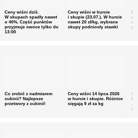
Ceny wiśni dziś.
Ceny wiśni w hurcie
Będ
W skupach spadły nawet
i skupie (23.07.). W hurcie
agr
o 40%. Część punktów
nawet 20 zł/kg, wybrane
rol
przyjmuje owoce tylko do
skupy podniosły stawki
pr
13:00
Co zrobić z nadmiarem
Ceny wiśni 14 lipca 2026
Cen
cukinii? Najlepsze
w hurcie i skupie. Różnice
Rol
przetwory z cukinii!
sięgają 9 zł za kg
„pe
obn