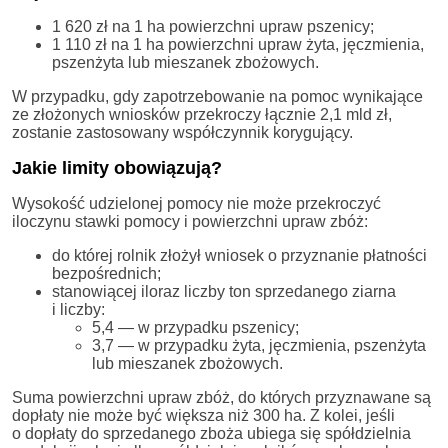
1 620 zł na 1 ha powierzchni upraw pszenicy;
1 110 zł na 1 ha powierzchni upraw żyta, jęczmienia,
pszenżyta lub mieszanek zbożowych.
W przypadku, gdy zapotrzebowanie na pomoc wynikające
ze złożonych wniosków przekroczy łącznie 2,1 mld zł,
zostanie zastosowany współczynnik korygujący.
Jakie limity obowiązują?
Wysokość udzielonej pomocy nie może przekroczyć
iloczynu stawki pomocy i powierzchni upraw zbóż:
do której rolnik złożył wniosek o przyznanie płatności
bezpośrednich;
stanowiącej iloraz liczby ton sprzedanego ziarna
i liczby:
5,4 — w przypadku pszenicy;
3,7 — w przypadku żyta, jęczmienia, pszenżyta
lub mieszanek zbożowych.
Suma powierzchni upraw zbóż, do których przyznawane są
dopłaty nie może być większa niż 300 ha. Z kolei, jeśli
o dopłaty do sprzedanego zboża ubiega się spółdzielnia