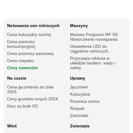
Notowania cen rolniczych
Maszyny
Cena kukurydzy suchej
Massey Ferguson MF 6S.
Nowoczesne rozwiązania
Cena pszenicy
konsumpcyjnej
Oświetlenie LED do
ciągników rolniczych
Cena pszenicy paszowej
Przyczepa rolnicza w
Cena rzepaku
układzie tandem: wady i
Ceny nawozów
zalety
Na czasie
Uprawy
Cena jęczmienia ze żniw
Jęczmień
2024
Kukurydza
Ceny gruntów ornych 2024
Pszenica ozima
Kary za brak OC
Rzepak
Ziemniaki
Wieś
Zwierzęta