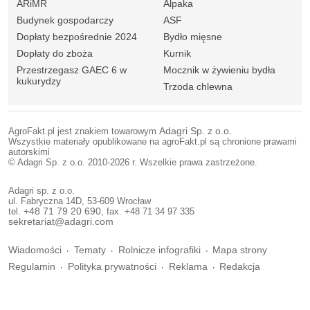
ARiMR
Alpaka
Budynek gospodarczy
ASF
Dopłaty bezpośrednie 2024
Bydło mięsne
Dopłaty do zboża
Kurnik
Przestrzegasz GAEC 6 w
Mocznik w żywieniu bydła
kukurydzy
Trzoda chlewna
AgroFakt.pl jest znakiem towarowym
Adagri Sp. z o.o.
Wszystkie materiały opublikowane na agroFakt.pl są chronione prawami
autorskimi
© Adagri Sp. z o.o. 2010-2026 r. Wszelkie prawa zastrzeżone.
Adagri sp. z o.o.
ul. Fabryczna 14D, 53-609 Wrocław
tel.
+48 71 79 20 690
, fax. +48 71 34 97 335
sekretariat@adagri.com
Wiadomości
Tematy
Rolnicze infografiki
Mapa strony
Regulamin
Polityka prywatności
Reklama
Redakcja