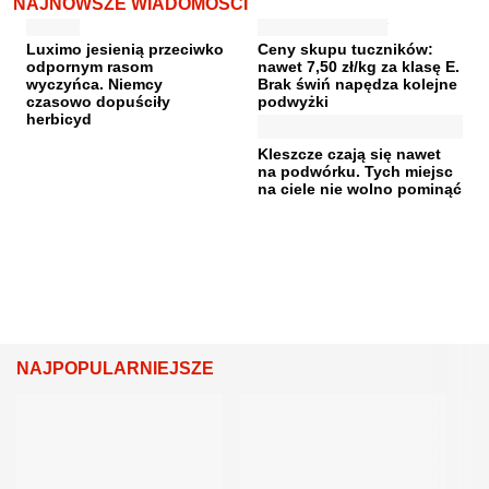
NAJNOWSZE WIADOMOŚCI
Luximo jesienią przeciwko
Ceny skupu tuczników:
odpornym rasom
nawet 7,50 zł/kg za klasę E.
wyczyńca. Niemcy
Brak świń napędza kolejne
czasowo dopuściły
podwyżki
herbicyd
Kleszcze czają się nawet
na podwórku. Tych miejsc
na ciele nie wolno pominąć
NAJPOPULARNIEJSZE