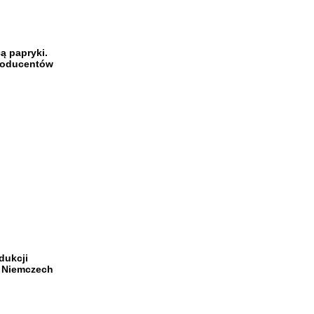
ą papryki.
roducentów
dukcji
, Niemczech