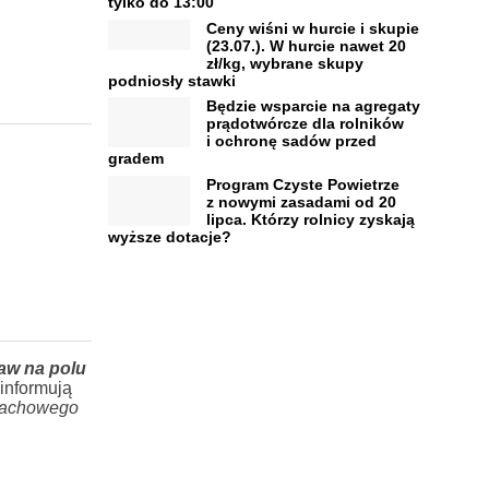
tylko do 13:00
Ceny wiśni w hurcie i skupie
(23.07.). W hurcie nawet 20
zł/kg, wybrane skupy
podniosły stawki
Będzie wsparcie na agregaty
prądotwórcze dla rolników
i ochronę sadów przed
gradem
Program Czyste Powietrze
z nowymi zasadami od 20
lipca. Którzy rolnicy zyskają
wyższe dotacje?
aw na polu
informują
 fachowego