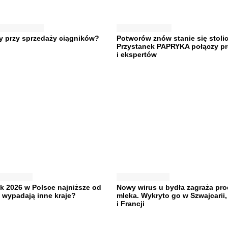
y przy sprzedaży ciągników?
Potworów znów stanie się stolic
Przystanek PAPRYKA połączy p
i ekspertów
ek 2026 w Polsce najniższe od
Nowy wirus u bydła zagraża pro
 wypadają inne kraje?
mleka. Wykryto go w Szwajcarii
i Francji