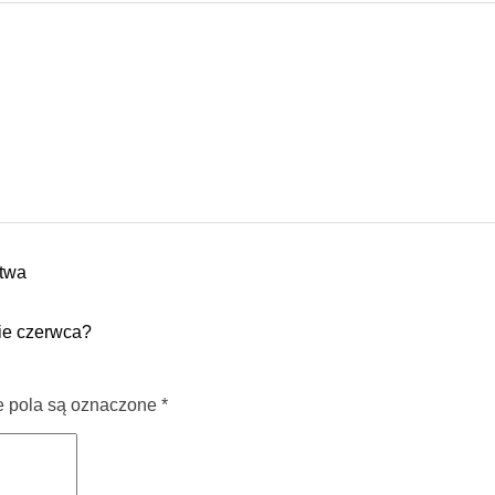
ctwa
wie czerwca?
pola są oznaczone
*