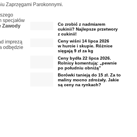
iu Zaprzęgami Parokonnymi.
ższego
h specjałów
Co zrobić z nadmiarem
ie Zawody
cukinii? Najlepsze przetwory
z cukinii!
Ceny wiśni 14 lipca 2026
ad imprezą
w hurcie i skupie. Różnice
a odbędzie
sięgają 9 zł za kg
Ceny bydła 22 lipca 2026.
Rolnicy komentują: „pewnie
po południu obniżą”
Borówki tanieją do 15 zł. Za to
maliny mocno zdrożały. Jakie
są ceny na rynkach?