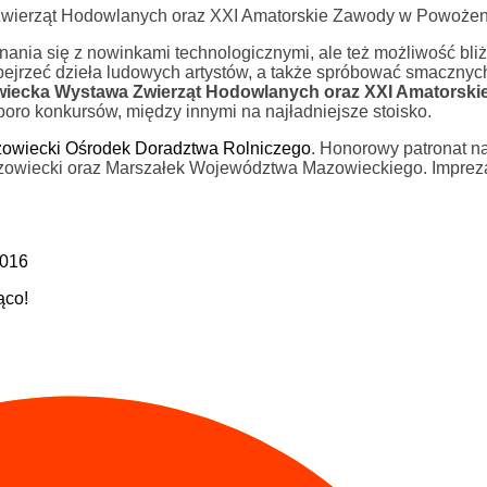
Zwierząt Hodowlanych oraz XXI Amatorskie Zawody w Powożen
nania się z nowinkami technologicznymi, ale też możliwość bli
obejrzeć dzieła ludowych artystów, a także spróbować smacznyc
owiecka Wystawa Zwierząt Hodowlanych oraz XXI Amatorsk
oro konkursów, między innymi na najładniejsze stoisko.
owiecki Ośrodek Doradztwa Rolniczego
. Honorowy patronat n
Mazowiecki oraz Marszałek Województwa Mazowieckiego. Imprez
2016
ąco!